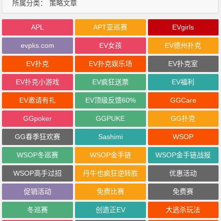
所属分类：
策略文章
APL
APT亚巡赛
EVgirls
evpks.com
EV女孩
EV德州扑克
EV扑克
EV扑克娱乐场
EV扑克室
EV扑克小游戏
EV疯狂送票
EV福利
EV邀请有礼
EV顶级反馈60%
GGCare
GGpoker
GGPUKE
GG扑克
GG春季狂欢赛
Sashimi
WSOP
WSOP冬巡赛
WSOP金手链
WSOP金手链战报
WSOP高手过招
丹牛也疯狂逆转胜
优惠活动
促销活动
免费比赛
免费赛
冬巡赛
创造正EV
大逃杀玩法