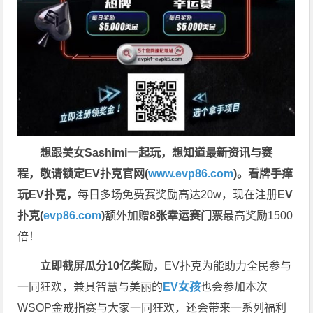
想跟美女Sashimi一起玩，
想知道最新资讯与赛
程，
敬请锁定EV扑克官网(
www.evp86.com
)。
看牌手痒
玩EV扑克，
每日多场免费赛奖励高达20w，现在注册
EV
扑克(
evp86.com
)
额外加赠
8张幸运赛门票
最高奖励1500
倍！
立即截屏瓜分10亿奖励，
EV扑克为能助力全民参与
一同狂欢，兼具智慧与美丽的
EV女孩
也会参加本次
WSOP金戒指赛与大家一同狂欢，还会带来一系列福利