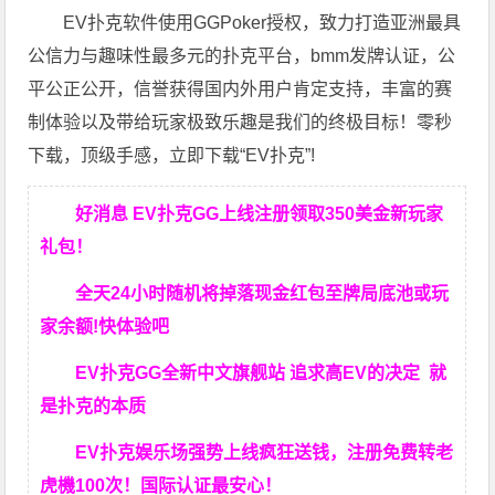
EV扑克软件使用GGPoker授权，致力打造亚洲最具
公信力与趣味性最多元的扑克平台，bmm发牌认证，公
平公正公开，信誉获得国内外用户肯定支持，丰富的赛
制体验以及带给玩家极致乐趣是我们的终极目标！零秒
下载，顶级手感，立即下载“EV扑克”!
好消息 EV扑克GG上线注册领取350美金新玩家
礼包！
全天24小时随机将掉落现金红包至牌局底池或玩
家余额!快体验吧
EV扑克GG
全新中文旗舰站
追求高EV
的决定
就
是扑克的本质
EV扑克娱乐场强势上线疯狂送钱，注册免费转老
虎機100次！国际认证最安心！