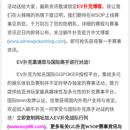
活动送给大家，最新资讯敬请锁定
EV扑克博客
。
就让我
们在火辣辣的热情下度过吧，我们期待在WSOP上线赛
事见到您，千万别忘了您的防晒乳，详细的赛程与赛事
资讯近日内即将公布，关注蜗牛扑克官方中文博客
(
www.allnewpokerblog.com
)，即可抢先获得第一手赛事
资讯。
EV扑克邀请您与国际高手进行对战！
EV扑克为知名国际GGPOKER授权平台，集结多元
的娱乐体验及赛制并不定时举办独家的赛事活动，致力
提供给亚洲玩家最具趣味性及多元性的扑克赛事平台，
国际bmm发牌认证，信誉获得国内外用户支持与肯定，
欢迎加入蜗牛扑克一同享受与国际扑克高手对战的快
感！
立即复制网址加入EV扑克战队行列
(
www.evp86.com
)
。
更多有关GG扑克WSOP
赛事资讯与