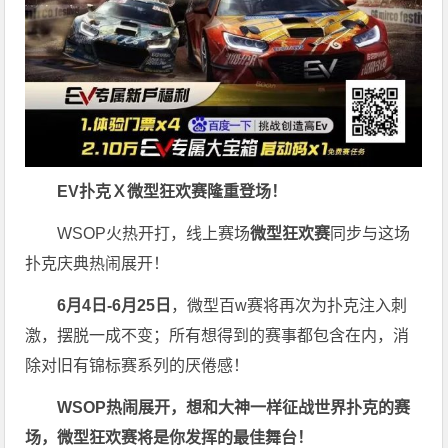
EV扑克Ｘ
微型狂欢赛
隆重登场！
WSOP火热开打，线上赛场
微型狂欢赛
同步与这场
扑克庆典热闹展开！
6月4日-6月25日
，微型百w赛将再次为扑克注入刺
激，摆脱一成不变；所有想得到的赛事都包含在内，消
除对旧有锦标赛系列的厌倦感！
WSOP热闹展开，想和大神一样征战世界扑克的赛
场，微型狂欢赛将是你发挥的最佳舞台！