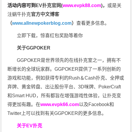
活动内容可到
EV扑克官网(
www.evpk88.com
)
，
或是关
注蜗牛扑克
官方中文博客
（
www.allnewpokerblog.com
）
查看更多信息。
立即下载，惊喜红包奖励等着你
关于GGPOKER
GGPOKER是世界领先的在线扑克室之一，拥有不
断增长的全球玩家群。GGPOKER提供了一系列创新的
游戏和功能，例如获得专利的Rush＆Cash扑克、全押或
弃牌、黄金转盘、出让股份平台、3D咪牌、PokerCraft
和Smart HUD，所有都旨在增强游戏性体验，让扑克变
得更加有趣。在
www.evpk66.com
以及Facebook和
Twitter上可以找到有关GGPOKER的更多信息。
关于EV扑克