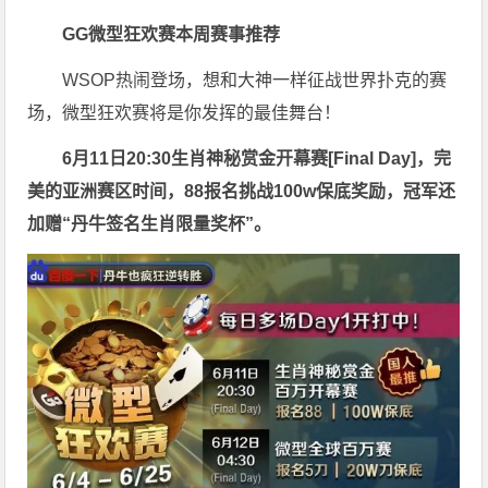
GG微型狂欢赛
本周赛事推荐
WSOP热闹登场，想和大神一样征战世界扑克的赛
场，微型狂欢赛将是你发挥的最佳舞台！
6月11日20:30
生肖神秘赏金开幕赛
[Final Day]，完
美的亚洲赛区时间，88报名挑战
100w
保底奖励，冠军还
加赠“
丹牛签名生肖限量奖杯
”。