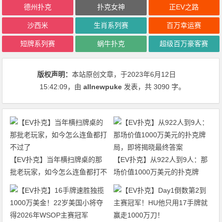
德州扑克
扑克女神
正EV之路
沙西米
生肖系列赛
百万幸运赛
短牌系列赛
蜗牛扑克
超级百万豪客赛
版权声明：
本站原创文章，于2023年6月12日
15:42:09
，由
allnewpuke
发表，共 3090 字。
【EV扑克】当年横扫牌桌的那
【EV扑克】从922人到9人：那
批老玩家，如今怎么连鱼都打不
场价值1000万美元的扑克牌
过了
局，即将揭晓最终答案