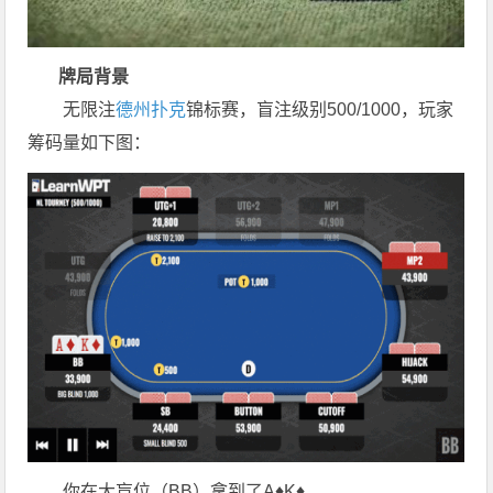
牌局背景
无限注
德州扑克
锦标赛，盲注级别500/1000，玩家
筹码量如下图：
你在大盲位（BB）拿到了A♦K♦。