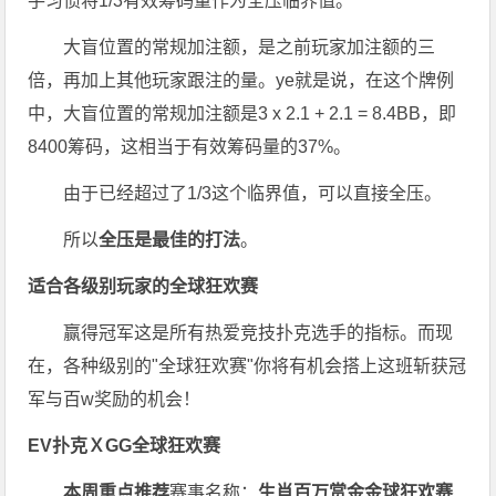
手习惯将1/3有效筹码量作为全压临界值。
大盲位置的常规加注额，是之前玩家加注额的三
倍，再加上其他玩家跟注的量。ye就是说，在这个牌例
中，大盲位置的常规加注额是3 x 2.1 + 2.1 = 8.4BB，即
8400筹码，这相当于有效筹码量的37%。
由于已经超过了1/3这个临界值，可以直接全压。
所以
全压是最佳的打法
。
适合各级别玩家的
全球狂欢赛
赢得冠军这是所有热爱竞技扑克选手的指标。而现
在，各种级别的"全球狂欢赛"你将有机会搭上这班斩获冠
军与百w奖励的机会！
EV扑克ＸGG全球狂欢赛
本周重点推荐
赛事名称：
生肖百万赏金金球狂欢赛