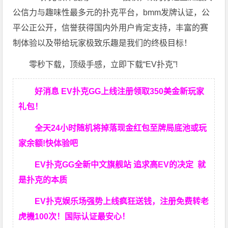
公信力与趣味性最多元的扑克平台，bmm发牌认证，公
平公正公开，信誉获得国内外用户肯定支持，丰富的赛
制体验以及带给玩家极致乐趣是我们的终极目标！
零秒下载，顶级手感，立即下载“EV扑克”!
好消息 EV扑克GG上线注册领取350美金新玩家
礼包！
全天24小时随机将掉落现金红包至牌局底池或玩
家余额!快体验吧
EV扑克GG
全新中文旗舰站
追求高EV
的决定
就
是扑克的本质
EV扑克娱乐场强势上线疯狂送钱，注册免费转老
虎機100次！国际认证最安心！