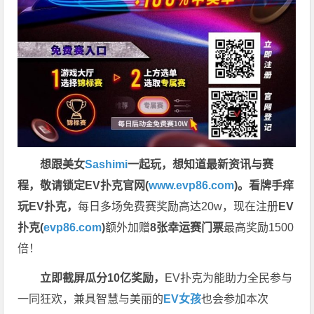
想跟美女
Sashimi
一起玩，
想知道最新资讯与赛
程，
敬请锁定EV扑克官网(
www.evp86.com
)。
看牌手痒
玩EV扑克，
每日多场免费赛奖励高达20w，现在注册
EV
扑克(
evp86.com
)
额外加赠
8张幸运赛门票
最高奖励1500
倍！
立即截屏瓜分10亿奖励，
EV扑克为能助力全民参与
一同狂欢，兼具智慧与美丽的
EV女孩
也会参加本次