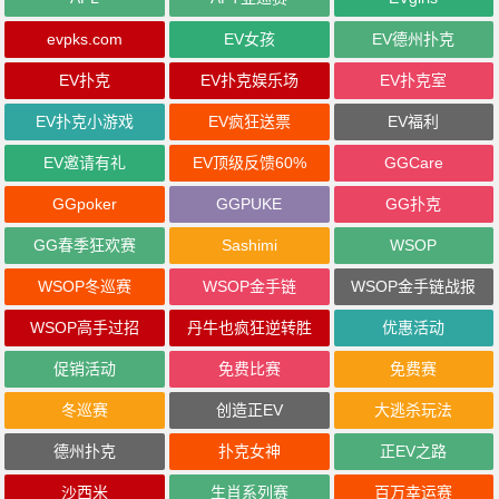
evpks.com
EV女孩
EV德州扑克
EV扑克
EV扑克娱乐场
EV扑克室
EV扑克小游戏
EV疯狂送票
EV福利
EV邀请有礼
EV顶级反馈60%
GGCare
GGpoker
GGPUKE
GG扑克
GG春季狂欢赛
Sashimi
WSOP
WSOP冬巡赛
WSOP金手链
WSOP金手链战报
WSOP高手过招
丹牛也疯狂逆转胜
优惠活动
促销活动
免费比赛
免费赛
冬巡赛
创造正EV
大逃杀玩法
德州扑克
扑克女神
正EV之路
沙西米
生肖系列赛
百万幸运赛