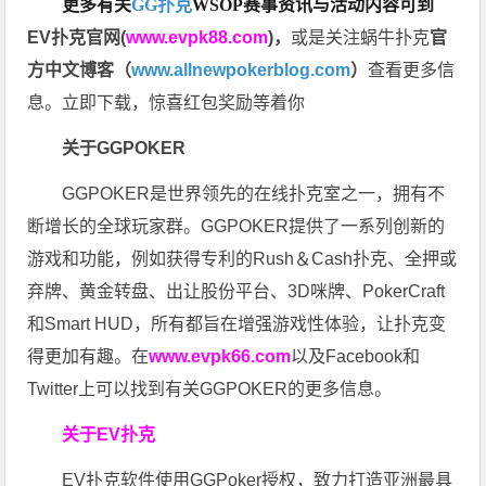
更多有关
GG扑克
WSOP
赛事资讯与活动内容可到
EV扑克官网(
www.evpk88.com
)
，
或是关注蜗牛扑克
官
方中文博客（
www.allnewpokerblog.com
）
查看更多信
息。立即下载，惊喜红包奖励等着你
关于GGPOKER
GGPOKER是世界领先的在线扑克室之一，拥有不
断增长的全球玩家群。GGPOKER提供了一系列创新的
游戏和功能，例如获得专利的Rush＆Cash扑克、全押或
弃牌、黄金转盘、出让股份平台、3D咪牌、PokerCraft
和Smart HUD，所有都旨在增强游戏性体验，让扑克变
得更加有趣。在
www.evpk66.com
以及Facebook和
Twitter上可以找到有关GGPOKER的更多信息。
关于EV扑克
EV扑克软件使用GGPoker授权，致力打造亚洲最具