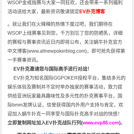
WSOP金戒指赛与大家一同狂欢，还会带来一系列福利
活动送给大家，最新资讯敬请锁定
EV扑克博客
。就让我们在火辣辣的热情下度过吧，我们期待在
WSOP上线赛事见到您，千万别忘了您的防晒乳，详细
的赛程与赛事资讯近日内即将公布，关注蜗牛扑克官方
中文博客(
www.allnewpokerblog.com
)，即可抢先获得第
一手赛事资讯。
EV扑克邀请您与国际高手进行对战！
EV扑克为知名国际GGPOKER授权平台，集结多元的
娱乐体验及赛制并不定时举办独家的赛事活动，致力提
供给亚洲玩家最具趣味性及多元性的扑克赛事平台，国
际bmm发牌认证，信誉获得国内外用户支持与肯定，欢
迎加入蜗牛扑克一同享受与国际扑克高手对战的快感！
立即复制网址加入EV扑克战队行列(
www.evp86.com
)
。