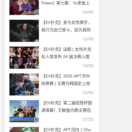
Poker》第七集：Yu老板上
场就输啊，咋这么倒霉……
04/06
【EV扑克】身为女性牌手，
我只为自己奋斗，因为我热
爱扑克
12/06
【EV扑克】话题 | 女性扑克
名人堂宣布 24 届决赛入围
者
10/28
【EV扑克】2026 APT济州
经典赛 | 主赛为韩国史上规
模最大国际扑克赛事；中国
02/06
选手Tianhao Zheng成功领
【EV扑克】第二届阳羡杯圆
跑；Tony Lin成功晋级！
满落幕！王敏鉴问鼎主赛冠
军，下届9月烽火再燃
07/23
【EV扑克】APT河内丨Chu