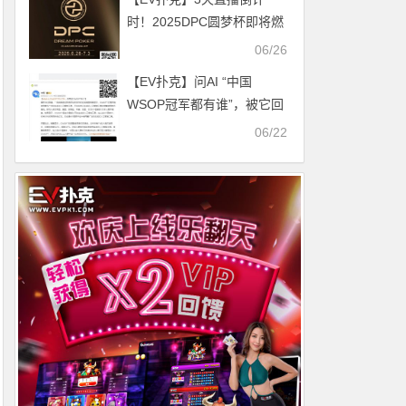
时！2025DPC圆梦杯即将燃
爆福州，这份「赛事+旅游」
06/26
攻略请收好！
【EV扑克】问AI “中国
WSOP冠军都有谁”，被它回
答气笑了！
06/22