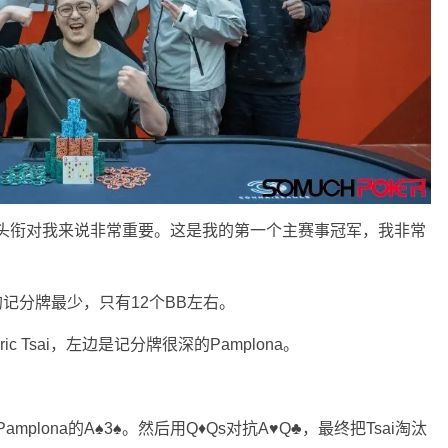
个头衔对我来说非常重要。这是我的第一个主赛事冠军，我非常
ng的记分牌最少，只有12个BB左右。
 Tsai，左边是记分牌很深的Pamplona。
plona的A♠3♠。然后用Q♦Qs对抗A♥Q♣，最终把Tsai淘汰