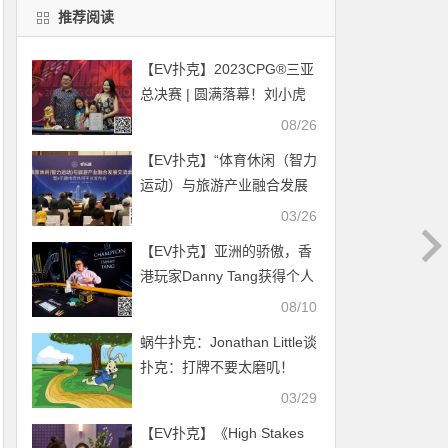
推荐阅读
【EV扑克】2023CPG®三亚
总决赛 | 圆满落幕！刘小虎
夺下主赛“大金龙”奖杯加封
08/26
新“龙王”，下一站珠海长隆
【EV扑克】“体育休闲（智力
见！
运动）与旅游产业融合发展
交流会暨e乐趣电竞休闲平台
03/26
发布会”在三亚成功举办！
【EV扑克】亚洲的骄傲，香
港玩家Danny Tang获得个人
第四座Triton冠军奖杯
08/10
蜗牛扑克：​Jonathan Little谈
扑克：打牌不要太磨叽！
03/29
【EV扑克】《High Stakes