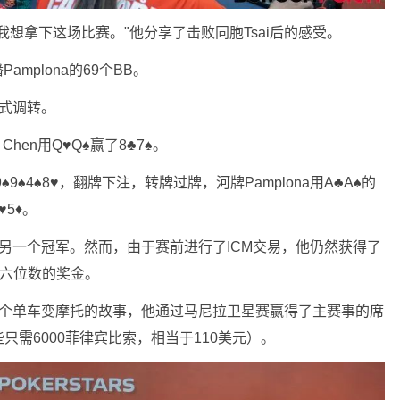
想拿下这场比赛。"他分享了击败同胞Tsai后的感受。
amplona的69个BB。
形式调转。
Chen用Q♥Q♠赢了8♣7♠。
♠4♠8♥，翻牌下注，转牌过牌，河牌Pamplona用A♣A♠的
♥5♦。
过的另一个冠军。然而，由于赛前进行了ICM交易，他仍然获得了
得六位数的奖金。
了一个单车变摩托的故事，他通过马尼拉卫星赛赢得了主赛事的席
需6000菲律宾比索，相当于110美元）。