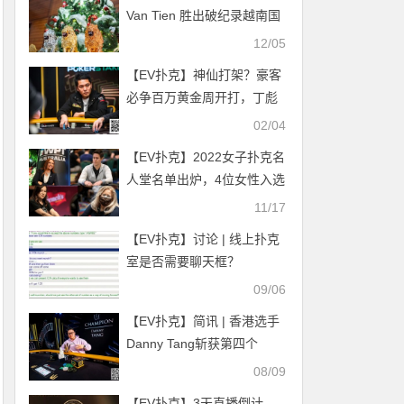
Van Tien 胜出破纪录越南国
家杯；APT超级豪客赛、神
12/05
秘赏金赛皆大破纪录
【EV扑克】神仙打架？豪客
必争百万黄金周开打，丁彪
勇夺#5赛事冠军！
02/04
【EV扑克】2022女子扑克名
人堂名单出炉，4位女性入选
11/17
【EV扑克】讨论 | 线上扑克
室是否需要聊天框？
09/06
【EV扑克】简讯 | 香港选手
Danny Tang斩获第四个
Triton冠军头衔
08/09
【EV扑克】3天直播倒计