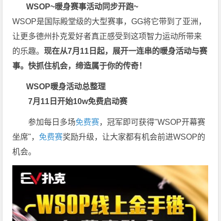
W
S
O
P
~暖身赛事活动同步开跑~
WSOP是国际殿堂级的大型赛事，GG将它带到了亚洲，
让更多德州扑克爱好者真正感受到这项智力运动所带来
的乐趣。
现在从7月11日起，展开一连串的暖身活动与赛
事。快抓住机会，缔造属于你的传奇！
WSOP暖身活动总整理
7月11日开始10w免费启动赛
参加每日多场
免费赛
，冠军即可获得"WSOP开幕赛
坐席"，
免费赛
奖励升级，让大家都有机会前进WSOP的
机会。