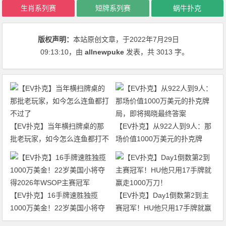
生肖系列赛
短牌系列赛
蜗牛扑克
版权声明：
本站原创文章，于2022年7月29日
09:13:10
，由
allnewpuke
发表，共 3013 字。
【EV扑克】当年横扫牌桌的那
【EV扑克】从922人到9人：那
批老玩家，如今怎么连鱼都打不
场价值1000万美元的扑克牌
过了
局，即将揭晓最终答案
【EV扑克】16手牌速胜独揽
【EV扑克】Day1倒数第2到主
1000万美金！22岁美国小将夺
赛冠军！HU他只用17手牌就赢
得2026年WSOP主赛冠军
走1000万刀！