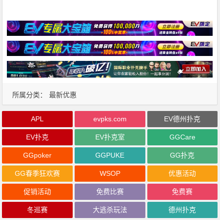
所属分类：
最新优惠
APL
evpks.com
EV德州扑克
EV扑克
EV扑克室
GGCare
GGpoker
GGPUKE
GG扑克
GG春季狂欢赛
WSOP
优惠活动
促销活动
免费比赛
免费赛
冬巡赛
大逃杀玩法
德州扑克