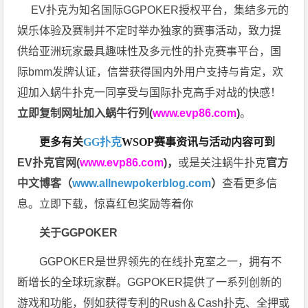
EV扑克为知名国际GGPOKER授权平台，集结多元的
娱乐体验及赛制并不定时举办独家的赛事活动，致力提
供给亚洲玩家最具趣味性及多元性的扑克赛事平台，国
际bmm发牌认证，信誉获得国内外用户支持与肯定，欢
迎加入蜗牛扑克一同享受与国际扑克高手对战的快感！
立即复制网址加入蜗牛行列(
www.evp86.com
)
。
更多有关
GG扑克
WSOP
赛事资讯与活动内容可到
EV扑克官网(
www.evp86.com
)
，
或是关注蜗牛扑克
官方
中文博客（
www.allnewpokerblog.com
）
查看更多信
息。立即下载，惊喜红包奖励等着你
关于GGPOKER
GGPOKER是世界领先的在线扑克室之一，拥有不
断增长的全球玩家群。GGPOKER提供了一系列创新的
游戏和功能，例如获得专利的Rush＆Cash扑克、全押或