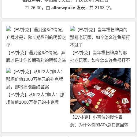
版权声明：
本站原创文章，于2018年7月23日
21:26:30
，由
allnewpuke
发表，共 2163 字。
【EV扑克】遇到这6种情况，弃
【EV扑克】当年横扫牌桌的那
牌才是让你长期盈利的明智之举
批老玩家，如今怎么连鱼都打不
过了
【EV扑克】从922人到9人：那
场价值1000万美元的扑克牌
局，即将揭晓最终答案
【EV扑克】小盲位的慢性毒
药：为什么你的ATo总在这里输
钱？