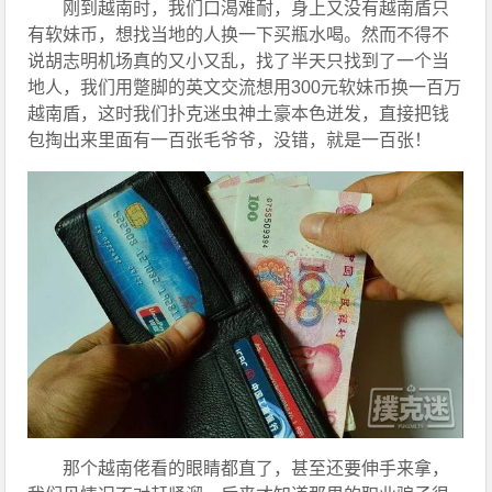
刚到越南时，我们口渴难耐，身上又没有越南盾只
有软妹币，想找当地的人换一下买瓶水喝。然而不得不
说胡志明机场真的又小又乱，找了半天只找到了一个当
地人，我们用蹩脚的英文交流想用300元软妹币换一百万
越南盾，这时我们扑克迷虫神土豪本色迸发，直接把钱
包掏出来里面有一百张毛爷爷，没错，就是一百张！
那个越南佬看的眼睛都直了，甚至还要伸手来拿，