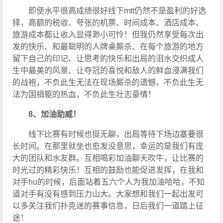
即使水平很高成绩很好线下mtt仍然不是盈利的好选
择，高额的税收、夸张的机票、时间成本、酒店成本、
旅游成本都让收入显得渺小可怜！但我仍然享受每次出
发的快乐、和最聪明的人牌桌厮杀、在每个旅游的地方
留下自己的印记、让思考的快乐和出局的泪水交织成人
生中最美的风景、让夺冠的喜悦和敌人的鲜血浸满我们
的战袍，不负此生无法在现场厮杀的遗憾，不负此生无
法为国捐躯的热血，不负此生壮志豪情！
8、加油助威！
线下比赛有时候也挺无聊，出局等待下场边塞要很
长时间。在那里就坐也愈发没意思，幸运的是我们有庞
大的团队和水友群。互相喝彩加油聊天吹牛，让比赛的
时光过的精彩快乐！互相的鼓励也能促进发挥，在我和
对手hu的时候，后面站着五六个人为我加油哈哈，不知
道对手有没有感到压力山大。大家想和我们一起出发可
以多关注我们扑克迷的赛事信息，日后我们一道踏上征
途！