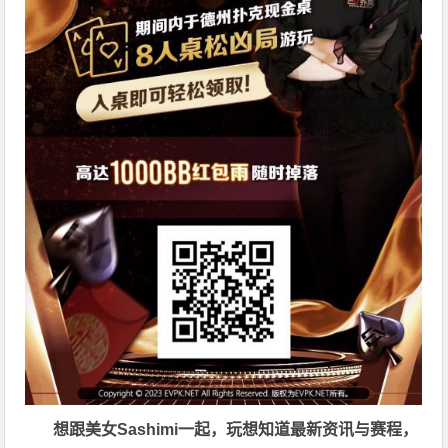
想跟美女Sashimi一起，玩
想知道最新资讯与赛程，