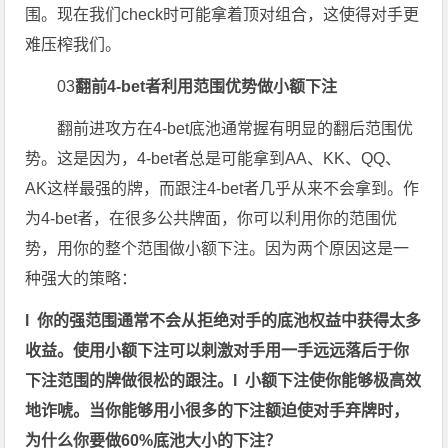
围。现在我们check时可能拿着顶对组合，这使得对手更
难压榨我们。
03
翻前4-bet者利用范围优势做小额下注
翻前进攻方在4-bet底池通常握有明显的翻后范围优
势。这是因为，4-bet者总是可能拿到AA、KK、QQ、
AK这样最强的牌，而跟注4-bet者几乎从来不会拿到。作
为4-bet者，在很多公共牌面，你可以利用你的范围优
势，用你的整个范围做小额下注。因为两个原因这是一
种强大的策略：
l 你的强范围通常不会从拒绝对手的底池权益中获得太多
收益。使用小额下注可以刺激对手用一手远远落后于你
下注范围的牌做很松的跟注。
l 小额下注使你能够极高效
地诈唬。当你能够用小很多的下注额迫使对手弃牌时，
为什么你要做60%底池大小的下注？