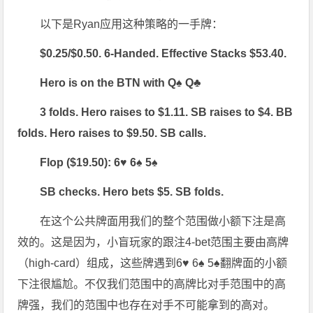
以下是Ryan应用这种策略的一手牌：
$0.25/$0.50. 6-Handed. Effective Stacks $53.40.
Hero is on the BTN with Q♠ Q♣
3 folds. Hero raises to $1.11. SB raises to $4. BB
folds. Hero raises to $9.50. SB calls.
Flop ($19.50): 6♥ 6♠ 5♠
SB checks. Hero bets $5. SB folds.
在这个公共牌面用我们的整个范围做小额下注是高
效的。这是因为，小盲玩家的跟注4-bet范围主要由高牌
（high-card）组成，这些牌遇到6♥ 6♠ 5♠翻牌面的小额
下注很尴尬。不仅我们范围中的高牌比对手范围中的高
牌强，我们的范围中也存在对手不可能拿到的高对。