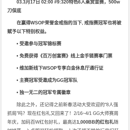
03.
3月17日 02:00 #9:320特色6人桌赏金赛，500w
刀保底
在赢得WSOP荣誉金戒指的当下, 戒指赛冠军也将被
赋予以下特别权益。
• 受邀参与冠军锦标赛
• 免费获得《百万创富赛》线上金手链赛事门票
• 维加斯线下WSOP专享白金休息厅通行证
• 主赛冠军受邀成为GG冠军队
• 独一无二的冠军专属徽章
除此之外，还记得之前新春活动大受欢迎的“8人强
抓局”吗？现在红包礼又回来了！2/16~4/1 GG大师赛周
年庆，加码百W红包好礼，最高达
1,000BB的红包礼
随