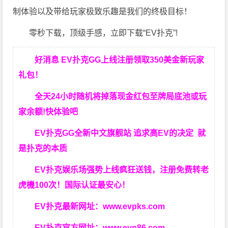
制体验以及带给玩家极致乐趣是我们的终极目标！
零秒下载，顶级手感，立即下载“EV扑克”!
好消息 EV扑克GG上线注册领取350美金新玩家
礼包！
全天24小时随机将掉落现金红包至牌局底池或玩
家余额!快体验吧
EV扑克GG
全新中文旗舰站
追求高EV
的决定
就
是扑克的本质
EV扑克娱乐场强势上线疯狂送钱，注册免费转老
虎機100次！国际认证最安心！
EV扑克最新网址：
www.evpks.com
EV扑克官方网址：
www.evp86.com