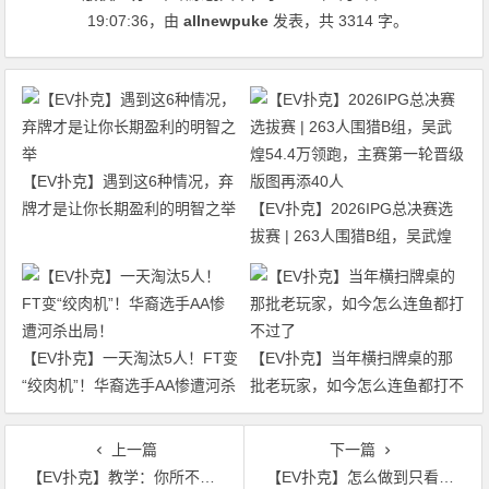
19:07:36
，由
allnewpuke
发表，共 3314 字。
【EV扑克】遇到这6种情况，弃
牌才是让你长期盈利的明智之举
【EV扑克】2026IPG总决赛选
拔赛 | 263人围猎B组，吴武煌
54.4万领跑，主赛第一轮晋级版
图再添40人
【EV扑克】一天淘汰5人！FT变
【EV扑克】当年横扫牌桌的那
“绞肉机”！华裔选手AA惨遭河杀
批老玩家，如今怎么连鱼都打不
出局！
过了
上一篇
下一篇
【EV扑克】教学：你所不知道的德州扑克盈利本质
【EV扑克】怎么做到只看过对手一次摊牌就进入碾压他的模式？