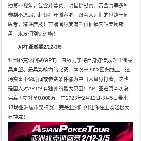
播第一视角，包含开幕赛、明星挑战赛、赏金赛等多种
赛制不遗漏，赶紧打开播客吧，跟着大师们的思路一同
思考，精进牌技！直播间热度满千再抽播客吧专属转
盘，水友们别错过啦！
APT亚巡赛2/12-3/5
亚洲扑克巡回赛(
APT
)一直致力于将自身打造成为亚洲最
具声望、最具影响力的比赛。本次于2023回归线上，这
场赛事不论时间或参赛条件都为中国人量身打造，这也
是国人对APT情有独钟的最大原因！APT亚巡赛本次总
保底再提升至
8,000万
，在2023年2月12日-3月5日带来
17场
亚洲城市奖杯赛，完美亚洲时间让你在主场轻松大
显神威！