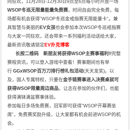
同狂欢，11月28日-12月30日9点至6点每小时开放一场
WSOP冬巡无限量能量免费赛
，时间自由完全免费，每
场都有机会获得"WSOP冬巡金戒指赛无限能量卡"。兼
具智慧与美丽的
EV女孩
也会参加本次WSOP冬巡戒指赛
与大家一同狂欢，还会带来一系列福利活动送给大家，
最新资讯敬请锁定
EV扑克博客
长按二维码
新朋友将获得WSOP主赛事福利!!
完整
赛程资讯，可以登入游戏中查看！赛事期间也有举
行
GGxWSOP百万刀排行榜礼包活动
(天天发奖)。以
及，国人专属特权，只要在
金手链赛事进入决赛桌就可
获得WSOP限量周边商品
，让志在参加的伙伴们，也能
获得满钵满盆赛事体验。
参加每日多场免费赛，冠军即可获得"WSOP开幕赛坐
席"，免费赛奖励升级，让大家都有机会前进WSOP的机
会。