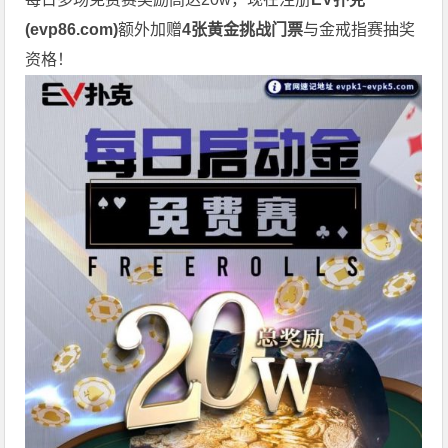
(
evp86.com
)
额外加赠
4张黄金挑战门票
与金戒指赛抽奖
资格！