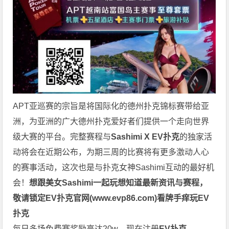
APT亚巡赛的宗旨是将国际化的德州扑克锦标赛带给亚
洲，为亚洲的广大德州扑克爱好者们提供一个走向世界
级大赛的平台。
完整赛程与
Sashimi X EV扑克
的独家活
动将会在近期公布，为期三周的比赛将有更多激动人心
的赛事活动，这次也是与扑克女神Sashimi互动的最好机
会！
想跟美女Sashimi一起玩
想知道最新资讯与赛程，
敬请锁定EV扑克官网(
www.evp86.com
)
看牌手痒玩EV
扑克
每日多场免费赛奖励高达20w，现在注册
EV扑克