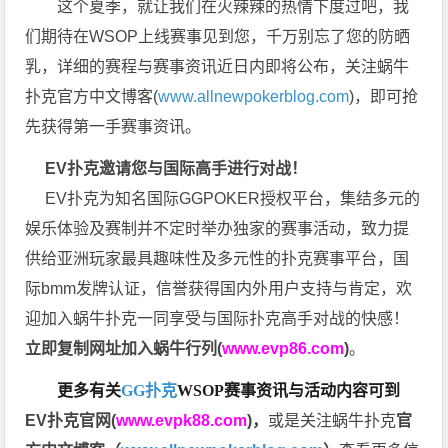
这个夏季，就让我们在火辣辣的热情下度过吧，我
们期待在WSOP上线赛事见到您，千万别忘了您的防晒
乳，详细的赛程与赛事资讯近日内即将公布，关注蜗牛
扑克官方中文博客(
www.allnewpokerblog.com
)，即可抢
先获得第一手赛事资讯。
EV扑克邀请您与国际高手进行对战！
EV扑克为知名国际GGPOKER授权平台，集结多元的
娱乐体验及赛制并不定时举办独家的赛事活动，致力提
供给亚洲玩家最具趣味性及多元性的扑克赛事平台，国
际bmm发牌认证，信誉获得国内外用户支持与肯定，欢
迎加入蜗牛扑克一同享受与国际扑克高手对战的快感！
立即复制网址加入蜗牛行列(
www.evp86.com
)
。
更多有关
GG扑克
WSOP
赛事资讯与活动内容可到
EV扑克官网(
www.evpk88.com
)
，
或是关注蜗牛扑克
官