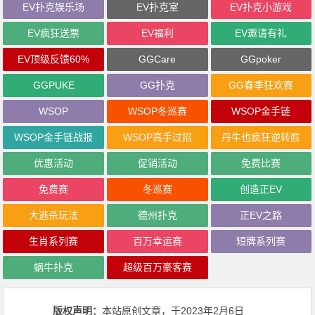
EV扑克娱乐场
EV扑克室
EV扑克小游戏
EV疯狂送票
EV福利
EV邀请有礼
EV顶级反馈60%
GGCare
GGpoker
GGPUKE
GG扑克
GG春季狂欢赛
WSOP
WSOP冬巡赛
WSOP金手链
WSOP金手链战报
WSOP高手过招
丹牛也疯狂逆转胜
优惠活动
促销活动
免费比赛
免费赛
冬巡赛
创造正EV
大逃杀玩法
德州扑克
正EV之路
生肖系列赛
百万幸运赛
短牌系列赛
蜗牛扑克
超级百万豪客赛
版权声明：
本站原创文章，于2023年2月6日