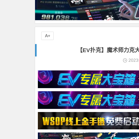
A+
【EV扑克】魔术师力克大老
202