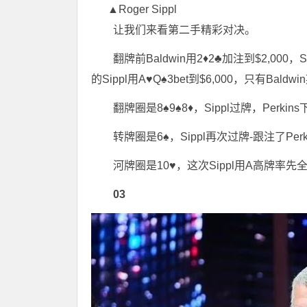
▲Roger Sippl
让我们来看第二手精彩对决。
翻牌前Baldwin用2♦2♣加注到$2,000
的Sippl用A♥Q♠3bet到$6,000，只有Baldw
翻牌圈是8♠9♠8♦，Sippl过牌，Perkins
转牌圈是6♠，Sippl再次过牌-跟注了Perki
河牌圈是10♥，这次Sippl用A高牌率先全
03