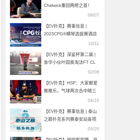
Chidwick重回两榜之首！
08/07
【EV扑克】赛事信息 |
2023CPG®️横琴选拔赛酒店
10月10日起开放预订
10/11
【EV扑克】深鲨杯第二届 |
金华小伙叶园奥淘汰FT CL
芮博翔荣获深鲨杯冠军！
02/08
【EV扑克】HSP：大家都爱
推推乐，气球两次击中暗三
拿下90万底池
04/23
【EV扑克】赛事信息 | 泰山
之巅扑克系列赛泰安站各项
事宜全部办结，荣誉与奖励
03/20
悉数送达！
【EV扑克】超级冤家牌，皇