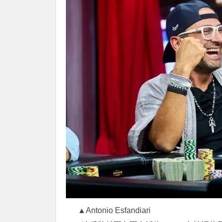
▲Antonio Esfandiari