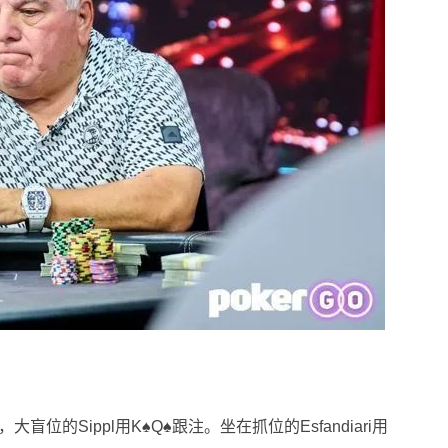
0，大盲位的Sippl用K♠Q♠跟注。坐在抓位的Esfandiari用