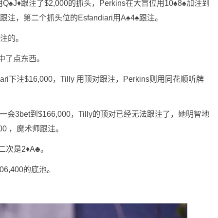
♠J♦跟注了$2,000的抓头，Perkins在大盲位用10♠8♠加注到
♠跟注，第二个抓头位的Esfandiari用A♠4♠跟注。
跟注的。
都中了点东西。
ri下注$16,000，Tilly 用顶对跟注，Perkins则用同花顺听牌
了一会3bet到$166,000，Tilly的顶对已经无法跟注了，她明智地
000 ，魔术师跟注。
次是2♦A♣。
06,400的底池。