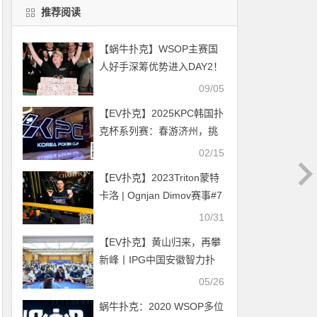
推荐阅读
【蜗牛扑克】WSOP主赛国
人好手深筹优势进入DAY2！
只要5刀报名，你也能成就传
09/05
奇！
【EV扑克】2025KPC韩国扑
克杯系列赛：春游济州，挑
战巅峰扑克对决！
02/15
【EV扑克】2023Triton蒙特
卡洛 | Ognjan Dimov赛事#7
夺冠 中国香港美女Janissa
10/31
Kan获第6名
【EV扑克】黄山归来，再攀
新峰丨IPG中国安徽智力扑
克大赛合肥站首演圆满落幕
05/26
蜗牛扑克：2020 WSOP多位