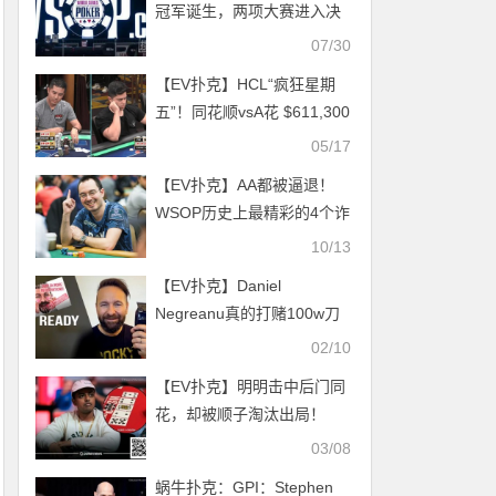
冠军诞生，两项大赛进入决
赛桌！
07/30
【EV扑克】HCL“疯狂星期
五”！同花顺vsA花 $611,300
超大底池！
05/17
【EV扑克】AA都被逼退！
WSOP历史上最精彩的4个诈
唬
10/13
【EV扑克】Daniel
Negreanu真的打赌100w刀
吗？大师赛3周年庆一切都是
02/10
来真的
【EV扑克】明明击中后门同
花，却被顺子淘汰出局！
WSOPC主赛引争议
03/08
蜗牛扑克：GPI：Stephen