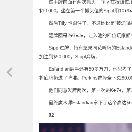
这手牌前面有两次抓头，Tilly 在按钮位用Q
$10,000。坐在第一个抓头位的Sippl用10♦9
然后Tilly 也跟注了，不过她说是“被迫”
翻牌圈是2♥7♠J♠，让入池的四位玩家
Sippl过牌，持有坚果同花听牌的Esfandia
加注到$50,000，Sippl弃牌。
Esfandiari后手还有50多万刀，他思考
将底牌扔进了牌堆。Perkins选择全下$280,
他们同意发牌两次，第一次是K♣7♦，第二
最终魔术师Esfandiari拿下了这个高达$6
02