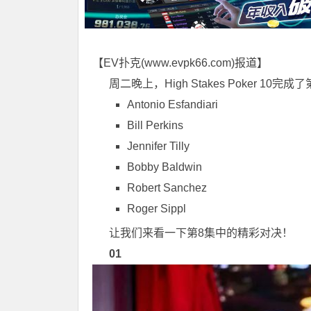
【EV扑克(
www.evpk66.com
)报道】
周二晚上，High Stakes Poker 1
Antonio Esfandiari
Bill Perkins
Jennifer Tilly
Bobby Baldwin
Robert Sanchez
Roger Sippl
让我们来看一下第8集中的精彩对决！
01