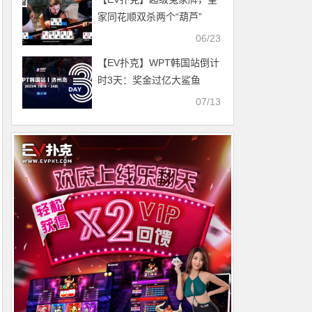
家同花顺双杀两个“葫芦”
06/23
【EV扑克】WPT韩国站倒计
时3天：奖金过亿大鲨鱼
Steve O’Dwyer确认出席主
07/13
赛与一滴水豪客赛