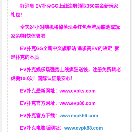
好消息 EV扑克GG上线注册领取350美金新玩家
礼包！
全天24小时随机将掉落现金红包至牌局底池或玩
家余额!快体验吧
EV扑克GG
全新中文旗舰站
追求高EV
的决定
就
是扑克的本质
EV扑克娱乐场强势上线疯狂送钱，注册免费转老
虎機100次！国际认证最安心！
EV扑克最新网址：
www.evpks.com
EV扑克官方网址：
www.evp86.com
EV扑克官方下载：
www.evpk66.com
EV扑克电脑版网址：
www.evpk88.com