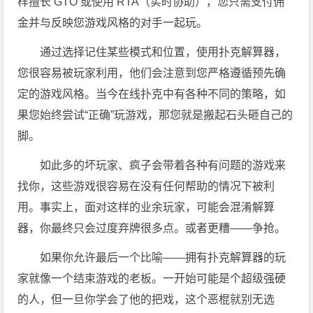
样擅长 GTO 或使用 RTA（实时协助），您只需支付佣
金并与反映您游戏风格的对手一起玩。
通过选择记住某些模式和位置，使用扑克解算器，
您很容易被玩家利用，他们会注意到您严格遵循预先确
定的游戏风格。当今在线扑克中有各种不同的策略，如
果您始终尝试“正确”玩游戏，那您就是搬起石头砸自己的
脚。
如此多的坏玩家、疯子会带着各种有问题的游戏来
找你，这些游戏很容易在没有任何帮助的情况下被利
用。事实上，面对这样的业余玩家，可能会混淆解算
器，你最终只会过度弃牌很多点。或者更糟——争抢。
如果你允许最后一个比喻——拥有扑克解算器的玩
家就像一个结束游戏的老板。一开始可能是个超级强硬
的人，但一旦你学会了他的把戏，这个恶棍就别无选