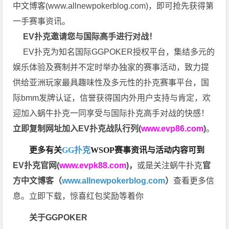
中文博客(
www.allnewpokerblog.com
)，即可抢先获得第
一手赛事资讯。
EV扑克邀请您与国际高手进行对战！
EV扑克为知名国际GGPOKER授权平台，集结多元的
娱乐体验及赛制并不定时举办独家的赛事活动，致力提
供给亚洲玩家最具趣味性及多元性的扑克赛事平台，国
际bmm发牌认证，信誉获得国内外用户支持与肯定，欢
迎加入蜗牛扑克一同享受与国际扑克高手对战的快感！
立即复制网址加入EV扑克战队行列(
www.evp86.com
)
。
更多有关
GG扑克
WSOP
赛事资讯与活动内容可到
EV扑克官网(
www.evpk88.com
)
，
或是关注蜗牛扑克
官
方中文博客（
www.allnewpokerblog.com
）
查看更多信
息。立即下载，惊喜红包奖励等着你
关于GGPOKER