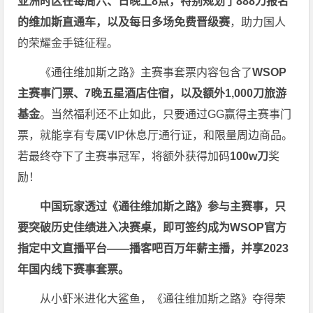
亚洲时区在每周六、日晚上8点，特别规划了888刀报名
的维加斯直通车，以及每日多场免费晋级赛
，助力国人
的荣耀金手链征程。
《通往维加斯之路》主赛事套票内容包含了
WSOP
主赛事门票、7晚五星酒店住宿，以及额外1,000刀旅游
基金
。当然福利还不止如此，只要通过GG赢得主赛事门
票，就能享有专属VIP休息厅通行证，和限量周边商品。
若最终夺下了主赛事冠军，将额外获得加码
100w刀
奖
励！
中国玩家透过《
通往维加斯之路
》参与主赛事，只
要突破历史佳绩进入决赛桌，即可签约成为WSOP官方
指定中文直播平台——
播客吧
百万年薪主播，并享2023
年国内线下赛事套票。
从小虾米进化大鲨鱼，《通往维加斯之路》夺得荣