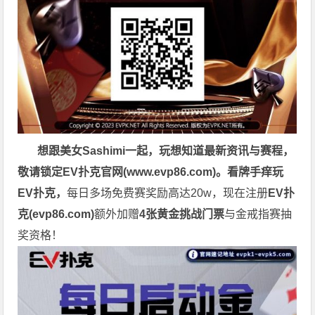
想跟美女Sashimi一起，玩
想知道最新资讯与赛程，
敬请锁定EV扑克官网(
www.evp86.com
)。
看牌手痒玩
EV扑克，
每日多场免费赛奖励高达20w，现在注册
EV扑
克(
evp86.com
)
额外加赠
4张黄金挑战门票
与金戒指赛抽
奖资格！