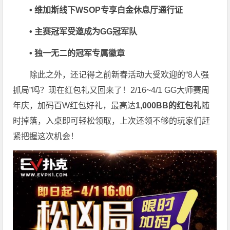
• 维加斯线下WSOP专享白金休息厅通行证
• 主赛冠军受邀成为GG冠军队
• 独一无二的冠军专属徽章
除此之外，还记得之前新春活动大受欢迎的“8人强
抓局”吗？现在红包礼又回来了！2/16~4/1 GG大师赛周
年庆，加码百W红包好礼，最高达
1,000BB的红包礼
随
时掉落，入桌即可轻松领取，上次还领不够的玩家们赶
紧把握这次机会！