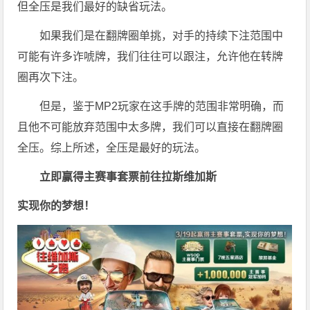
但全压是我们最好的缺省玩法。
如果我们是在翻牌圈单挑，对手的持续下注范围中
可能有许多诈唬牌，我们往往可以跟注，允许他在转牌
圈再次下注。
但是，鉴于MP2玩家在这手牌的范围非常明确，而
且他不可能放弃范围中太多牌，我们可以直接在翻牌圈
全压。综上所述，全压是最好的玩法。
立即赢得主赛事套票
前往拉斯维加斯
实现你的梦想！