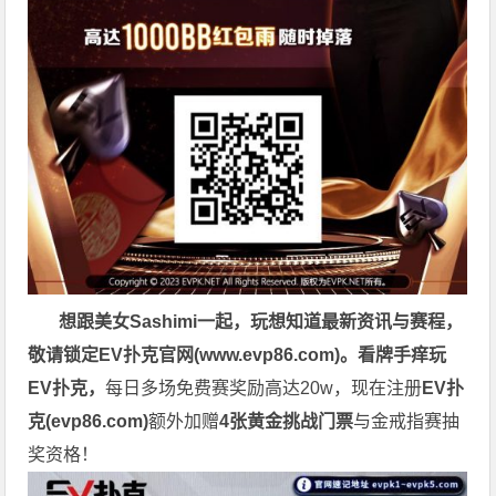
想跟美女Sashimi一起，玩
想知道最新资讯与赛程，
敬请锁定EV扑克官网(
www.evp86.com
)。
看牌手痒玩
EV扑克，
每日多场免费赛奖励高达20w，现在注册
EV扑
克(
evp86.com
)
额外加赠
4张黄金挑战门票
与金戒指赛抽
奖资格！