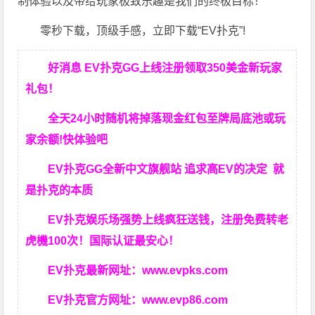
制体验以及带给玩家极致乐趣是我们的终极目标！
零秒下载，顶级手感，立即下载“EV扑克”!
好消息 EV扑克GG上线注册领取350美金新玩家
礼包！
全天24小时随机将掉落现金红包至牌局底池或玩
家余额!快体验吧
EV扑克GG
全新中文旗舰站
追求高EV
的决定
就
是扑克的本质
EV扑克娱乐场强势上线疯狂送钱，注册免费转老
虎機100次！国际认证最安心！
EV扑克最新网址：
www.evpks.com
EV扑克官方网址：
www.evp86.com