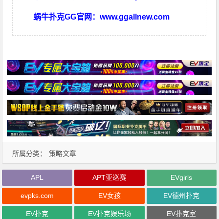
蜗牛扑克GG官网：
www.ggallnew.com
所属分类：
策略文章
APL
APT亚巡赛
EVgirls
evpks.com
EV女孩
EV德州扑克
EV扑克
EV扑克娱乐场
EV扑克室