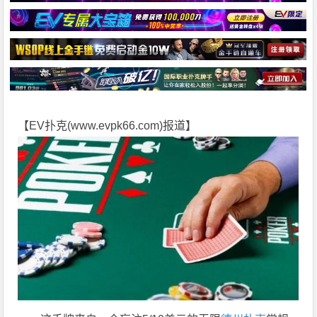
【EV扑克(
www.evpk66.com
)报道】