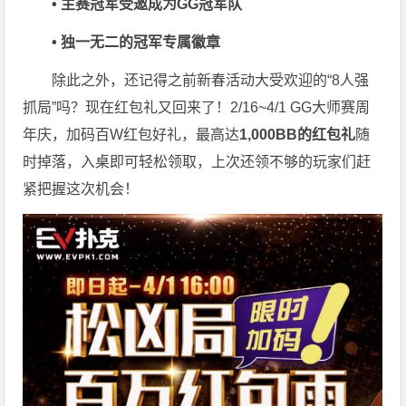
• 主赛冠军受邀成为GG冠军队
• 独一无二的冠军专属徽章
除此之外，还记得之前新春活动大受欢迎的“8人强
抓局”吗？现在红包礼又回来了！2/16~4/1 GG大师赛周
年庆，加码百W红包好礼，最高达
1,000BB的红包礼
随
时掉落，入桌即可轻松领取，上次还领不够的玩家们赶
紧把握这次机会！