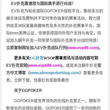
EV扑克邀请您与国际高手进行对战！
EV扑克为知名国际GGPOKER授权平台，集结多元的
娱乐体验及赛制并不定时举办独家的赛事活动，致力提
供给亚洲玩家最具趣味性及多元性的扑克赛事平台，国
际bmm发牌认证，信誉获得国内外用户支持与肯定，欢
迎加入蜗牛扑克一同享受与国际扑克高手对战的快感！
立即复制网址加入EV扑克战队行列(
www.evp86.com
)
。
更多有关
GG扑克
WSOP
赛事资讯与活动内容可到
EV扑克官网(
www.evpk88.com
)
，
或是关注蜗牛扑克
官
方中文博客（
www.allnewpokerblog.com
）
查看更多信
息。立即下载，惊喜红包奖励等着你
关于GGPOKER
GGPOKER是世界领先的在线扑克室之一，拥有不
断增长的全球玩家群。GGPOKER提供了一系列创新的