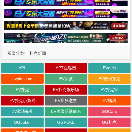
所属分类：
扑克新闻
APL
APT亚巡赛
EVgirls
evpks.com
EV女孩
EV德州扑克
EV扑克
EV扑克娱乐场
EV扑克室
EV扑克小游戏
EV疯狂送票
EV福利
EV邀请有礼
EV顶级反馈60%
GGCare
GGpoker
GGPUKE
GG扑克