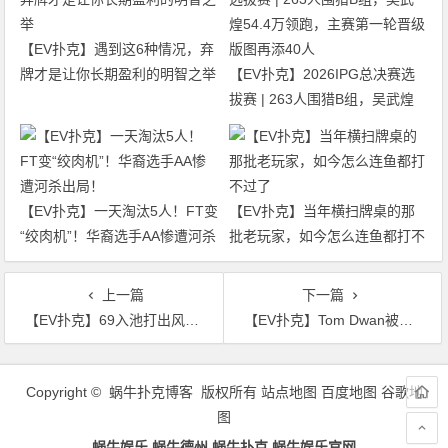
【EV扑克】遇到这6种情况，弃
牌才是让你长期盈利的明智之举
【EV扑克】2026IPG总决赛选
拔赛 | 263人围猎B组，吴武煌
54.4万领跑，主赛第一轮晋级版
图再添40人
【EV扑克】一天淘汰5人！FT变
【EV扑克】当年横扫牌桌的那
“绞肉机”！华裔选手AA惨遭河杀
批老玩家，如今怎么连鱼都打不
出局！
过了
上一篇
下一篇
【EV扑克】69入池打出风采！国人Tony夺PGT美国站#2冠军，稳居2023世界第一头衔
【EV扑克】Tom Dwan被爆输掉900万刀惊天底池：“他看起来像只是输掉了300”
文
章
Copyright © 蜗牛扑克博客 版权所有
站点地图
百度地图
谷歌地
导
图
航
蜗牛娱乐,蜗牛德州,蜗牛扑克,蜗牛娱乐官网