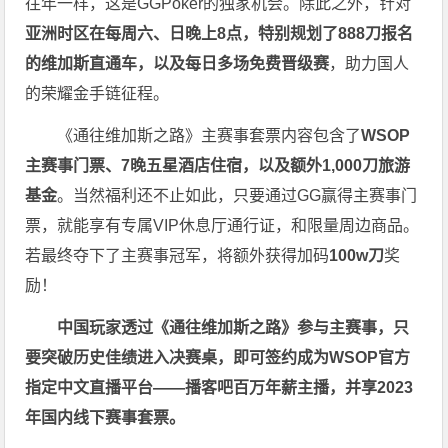
往年一样，这是GGPoker的独家机会。除此之外，针对
亚洲时区在每周六、日晚上8点，特别规划了888刀报名
的维加斯直通车，以及每日多场免费晋级赛
，助力国人
的荣耀金手链征程。
《通往维加斯之路》主赛事套票内容包含了
WSOP
主赛事门票、7晚五星酒店住宿，以及额外1,000刀旅游
基金
。当然福利还不止如此，只要通过GG赢得主赛事门
票，就能享有专属VIP休息厅通行证，和限量周边商品。
若最终夺下了主赛事冠军，将额外获得加码
100w刀
奖
励！
中国玩家透过《
通往维加斯之路
》参与主赛事，只
要突破历史佳绩进入决赛桌，即可签约成为WSOP官方
指定中文直播平台——
播客吧
百万年薪主播，并享2023
年国内线下赛事套票。