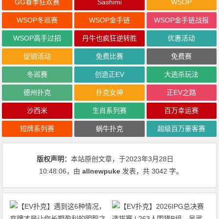
GG春季狂欢赛
Sashimi
WSOP
WSOP冬巡赛
WSOP金手链
WSOP金手链战报
WSOP高手过招
丹牛也疯狂逆转胜
优惠活动
促销活动
免费比赛
免费赛
冬巡赛
创造正EV
大逃杀玩法
德州扑克
扑克女神
正EV之路
沙西米
生肖系列赛
百万幸运赛
短牌系列赛
蜗牛扑克
超级百万豪客赛
版权声明：
本站原创文章，于2023年3月28日
10:48:06
，由
allnewpuke
发表，共 3042 字。