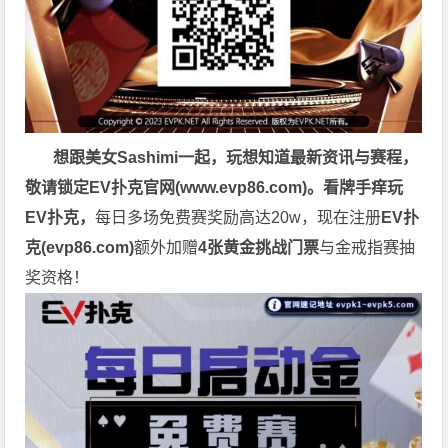
想跟美女Sashimi一起，玩
想知道最新资讯与赛程，
敬请锁定EV扑克官网(
www.evp86.com
)。
看牌手痒玩
EV扑克，
每日多场免费赛奖励高达20w，现在注册
EV扑
克(
evp86.com
)
额外加赠
4张黄金挑战门票
与金戒指赛抽
奖资格！