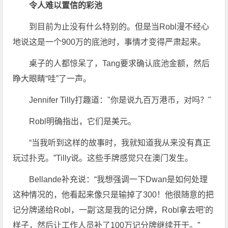
令人难以置信的彩池
到目前为止没有什么特别的。但是当Robl漫不经心
地说这是一个900万的底池时，事情才变得严肃起来。
桌子的人都惊呆了，Tang要求确认底池金额，然后
睁大眼睛“哇”了一声。
Jennifer Tilly打趣道："你是说九百万港币，对吗？"
Robl明确指出，它们是美元。
“当我听到这样的故事时，我就知道我从来没有真正
玩过扑克。”Tilly说。这些手牌感觉只在澳门发生。
Bellande补充说：“我想强调一下Dwan是如何处理
这种情况的，他看起来像只是输掉了300！他很随意的把
记分牌递给Robl，一副'这是我的记分牌，Robl拿去吧'的
样子，然后让工作人员补了100万记分牌继续开干。”