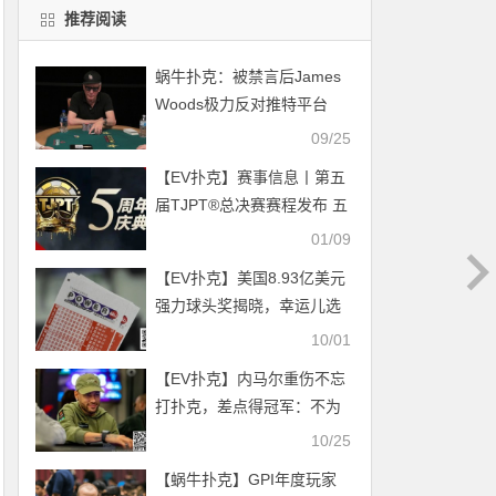
推荐阅读
蜗牛扑克：被禁言后James
Woods极力反对推特平台
09/25
【EV扑克】赛事信息丨第五
届TJPT®总决赛赛程发布 五
年沉淀创造历史巅峰
01/09
【EV扑克】美国8.93亿美元
强力球头奖揭晓，幸运儿选
择一次性领取却让奖金“砍
10/01
半”
【EV扑克】内马尔重伤不忘
打扑克，差点得冠军：不为
钱，只想赢
10/25
【蜗牛扑克】GPI年度玩家