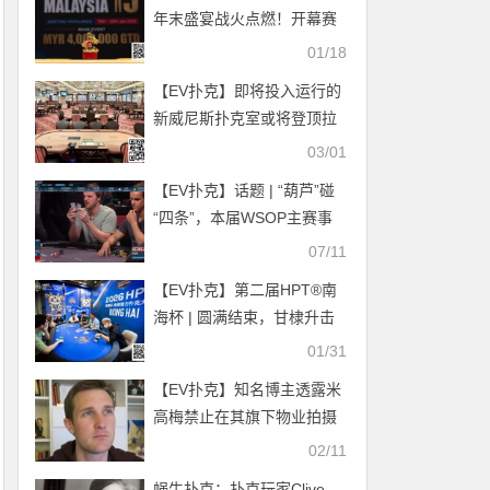
年末盛宴战火点燃！开幕赛
首日共计630人次参赛，64
01/18
人晋级第二轮
【EV扑克】​即将投入运行的
新威尼斯扑克室或将登顶拉
斯维加斯最大扑克室
03/01
【EV扑克】话题 | “葫芦”碰
“四条”，本届WSOP主赛事
最糟糕的出局方式
07/11
【EV扑克】第二届HPT®南
海杯 | 圆满结束，甘棣升击
败张春昊，成功登顶王者之
01/31
位！
【EV扑克】知名博主透露米
高梅禁止在其旗下物业拍摄
扑克视频博客
02/11
蜗牛扑克：扑克玩家Clive