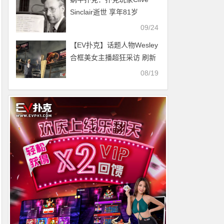
Sinclair逝世 享年81岁
09/24
【EV扑克】话题人物Wesley
合框美女主播超狂采访 刷新
你的扑克三观
08/19