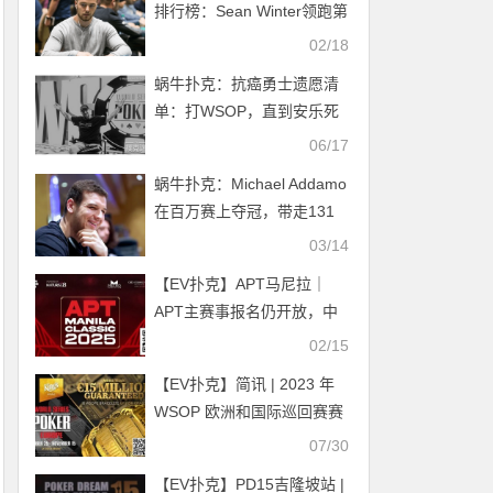
排行榜：Sean Winter领跑第
二季度排名
02/18
蜗牛扑克：抗癌勇士遗愿清
单：打WSOP，直到安乐死
前的最后一刻
06/17
蜗牛扑克：Michael Addamo
在百万赛上夺冠，带走131
万
03/14
【EV扑克】APT马尼拉｜
APT主赛事报名仍开放，中
国选手收获5个边赛冠军！
02/15
【EV扑克】简讯 | 2023 年
WSOP 欧洲和国际巡回赛赛
程表已出炉
07/30
【EV扑克】PD15吉隆坡站 |