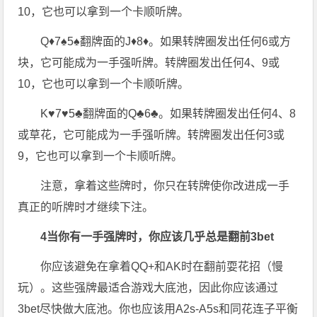
10，它也可以拿到一个卡顺听牌。
Q♦7♠5♠翻牌面的J♦8♦。如果转牌圈发出任何6或方
块，它可能成为一手强听牌。转牌圈发出任何4、9或
10，它也可以拿到一个卡顺听牌。
K♥7♥5♣翻牌面的Q♣6♣。如果转牌圈发出任何4、8
或草花，它可能成为一手强听牌。转牌圈发出任何3或
9，它也可以拿到一个卡顺听牌。
注意，拿着这些牌时，你只在转牌使你改进成一手
真正的听牌时才继续下注。
4当你有一手强牌时，你应该几乎总是翻前3bet
你应该避免在拿着QQ+和AK时在翻前耍花招（慢
玩）。这些强牌最适合游戏大底池，因此你应该通过
3bet尽快做大底池。你也应该用A2s-A5s和同花连子平衡