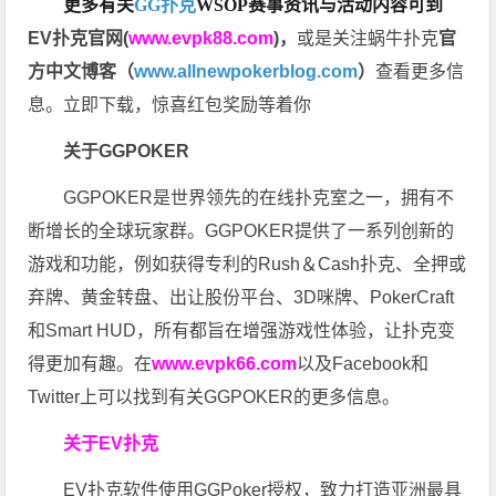
更多有关
GG扑克
WSOP
赛事资讯与活动内容可到
EV扑克官网(
www.evpk88.com
)
，
或是关注蜗牛扑克
官
方中文博客（
www.allnewpokerblog.com
）
查看更多信
息。立即下载，惊喜红包奖励等着你
关于GGPOKER
GGPOKER是世界领先的在线扑克室之一，拥有不
断增长的全球玩家群。GGPOKER提供了一系列创新的
游戏和功能，例如获得专利的Rush＆Cash扑克、全押或
弃牌、黄金转盘、出让股份平台、3D咪牌、PokerCraft
和Smart HUD，所有都旨在增强游戏性体验，让扑克变
得更加有趣。在
www.evpk66.com
以及Facebook和
Twitter上可以找到有关GGPOKER的更多信息。
关于EV扑克
EV扑克软件使用GGPoker授权，致力打造亚洲最具