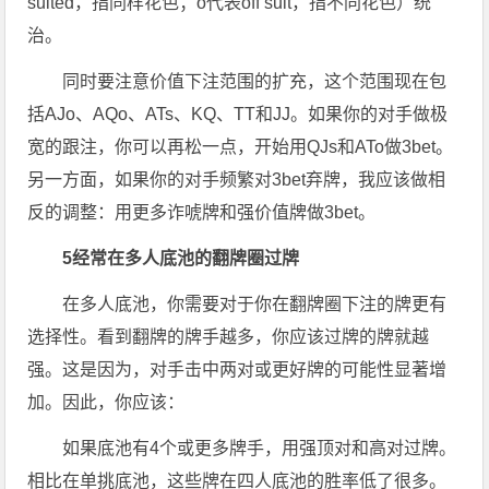
suited，指同样花色；o代表off suit，指不同花色）统
治。
同时要注意价值下注范围的扩充，这个范围现在包
括AJo、AQo、ATs、KQ、TT和JJ。如果你的对手做极
宽的跟注，你可以再松一点，开始用QJs和ATo做3bet。
另一方面，如果你的对手频繁对3bet弃牌，我应该做相
反的调整：用更多诈唬牌和强价值牌做3bet。
5经常在多人底池的翻牌圈过牌
在多人底池，你需要对于你在翻牌圈下注的牌更有
选择性。看到翻牌的牌手越多，你应该过牌的牌就越
强。这是因为，对手击中两对或更好牌的可能性显著增
加。因此，你应该：
如果底池有4个或更多牌手，用强顶对和高对过牌。
相比在单挑底池，这些牌在四人底池的胜率低了很多。