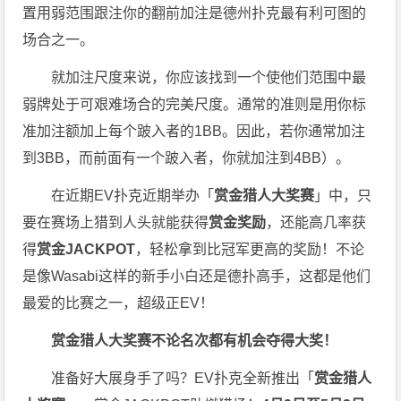
置用弱范围跟注你的翻前加注是德州扑克最有利可图的
场合之一。
就加注尺度来说，你应该找到一个使他们范围中最
弱牌处于可艰难场合的完美尺度。通常的准则是用你标
准加注额加上每个跛入者的1BB。因此，若你通常加注
到3BB，而前面有一个跛入者，你就加注到4BB）。
在近期EV扑克近期举办「
赏金猎人大奖赛
」中，只
要在赛场上猎到人头就能获得
赏金奖励
，还能高几率获
得
赏金JACKPOT
，轻松拿到比冠军更高的奖励！不论
是像Wasabi这样的新手小白还是德扑高手，这都是他们
最爱的比赛之一，超级正EV！
赏金猎人大奖赛
不论名次都有机会夺得大奖！
准备好大展身手了吗？EV扑克全新推出「
赏金猎人