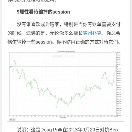
9理性看待输掉的session
没有谁喜欢成为输家，特别是当你有账单需要支付
的时候。遗憾的是，无论你多么擅长
德州扑克
，你总会
偶尔输掉一些session。你不妨用正确的方式对待它们。
说明：这是Doug Polk在2013年9月29日对抗Ben