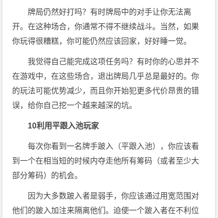
牌局仍然好打吗？有时牌局中的对手让你无法离
开。在这种场合，你通常不得不继续战斗。当然，如果
你玩得很糟糕，你可能仍然应该回家，好好睡一觉。
我觉得自己能完成这项任务吗？有时你的心思并不
在游戏中，在这些场合，退出牌局几乎总是最好的。你
的玩法可能优势减少，而且你开始犯更多代价昂贵的错
误，给你自己挖一个越来越深的坑。
10利用平跟入池玩家
每次你看到一名牌手跛入（平跟入池），你应该看
到一个在相当短的时候内夺走他所有筹码（或者至少大
部分筹码）的机会。
因为大多数跛入者是弱手，你应该通过用宽范围对
他们的跛入加注来隔离他们。迫使一个跛入者在不利位