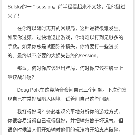
Sulsky的一个session。前半程看起来不太妙，但他挺过
来了！
在你可以随时离开的常规局，这种逆转很难发生。
如果你过频、过快地退出游戏，你将难以打到足够多的
手数。如果你总是试图弥补损失，你将要打一些漫长
的、最终以不必要的大损失告终的session。
那么，何时你应该退出牌局，何时你应该在牌桌上
继续战斗呢？
Doug Polk在这类场合会问自己三个问题。下次你发
现自己在常规局陷入困境，试着问自己这些问题：
我打得好吗？务必客观公平地分析你的游戏方式。
你很容易觉得自己玩得挺好，并把输归咎于坏运气，但
很多时候当人们开始输时他们的玩法将开始支离破碎。