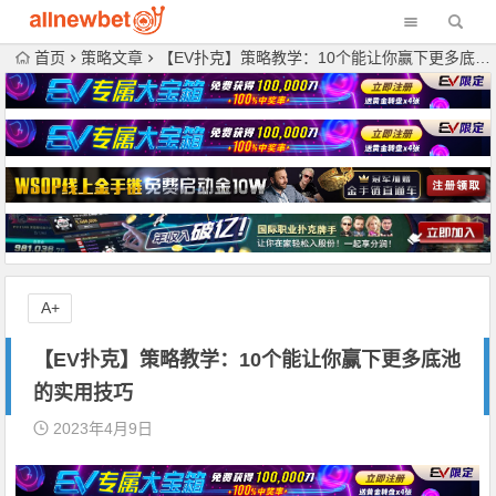
首页
策略文章
【EV扑克】策略教学：10个能让你赢下更多底池的实用技巧
A+
【EV扑克】策略教学：10个能让你赢下更多底池
的实用技巧
2023年4月9日