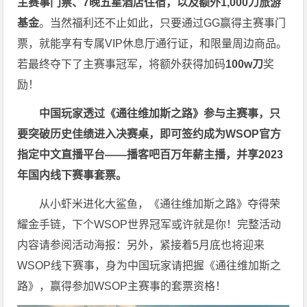
主赛事门票、7晚五星酒店住宿，以及额外1,000刀旅游
基金
。当然福利还不止如此，只要通过GG赢得主赛事门
票，就能享有专属VIP休息厅通行证，和限量周边商品。
若最终夺下了主赛事冠军，将额外获得加码
100w刀
奖
励！
中国玩家透过《
通往维加斯之路
》参与主赛事，只
要突破历史佳绩进入决赛桌，即可签约成为WSOP官方
指定中文直播平台——
播客吧
百万年薪主播，并享2023
年国内线下赛事套票。
从小虾米进化大鲨鱼，《通往维加斯之路》夺得荣
耀金手链，下个WSOP世界冠军或许就是你！完整活动
内容请参阅活动海报：
另外，紧接着5月底也将迎来
WSOP线下赛事，身为中国玩家请把握《通往维加斯之
路》，赢得参加WSOP主赛事的套票资格！