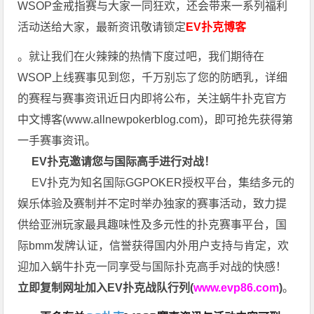
WSOP金戒指赛与大家一同狂欢，还会带来一系列福利
活动送给大家，最新资讯敬请锁定
EV扑克博客
。就让我们在火辣辣的热情下度过吧，我们期待在
WSOP上线赛事见到您，千万别忘了您的防晒乳，详细
的赛程与赛事资讯近日内即将公布，关注蜗牛扑克官方
中文博客(
www.allnewpokerblog.com
)，即可抢先获得第
一手赛事资讯。
EV扑克邀请您与国际高手进行对战！
EV扑克为知名国际GGPOKER授权平台，集结多元的
娱乐体验及赛制并不定时举办独家的赛事活动，致力提
供给亚洲玩家最具趣味性及多元性的扑克赛事平台，国
际bmm发牌认证，信誉获得国内外用户支持与肯定，欢
迎加入蜗牛扑克一同享受与国际扑克高手对战的快感！
立即复制网址加入EV扑克战队行列(
www.evp86.com
)
。