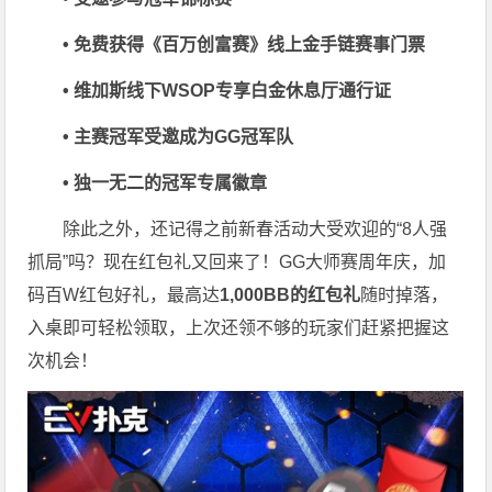
• 免费获得《百万创富赛》线上金手链赛事门票
• 维加斯线下WSOP专享白金休息厅通行证
• 主赛冠军受邀成为GG冠军队
• 独一无二的冠军专属徽章
除此之外，还记得之前新春活动大受欢迎的“8人强
抓局”吗？现在红包礼又回来了！GG大师赛周年庆，加
码百W红包好礼，最高达
1,000BB的红包礼
随时掉落，
入桌即可轻松领取，上次还领不够的玩家们赶紧把握这
次机会！