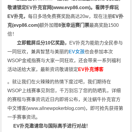
敬请锁定EV扑克官网(
www.evp86.com
)。
看牌手痒玩
EV扑克，
每日多场免费赛奖励高达20w，现在注册
EV扑
克(
evp86.com
)
额外加赠
8张幸运赛门票
最高奖励1500
倍！
立即截屏瓜分10亿奖励，
EV扑克为能助力全民参与
一同狂欢，兼具智慧与美丽的
EV女孩
也会参加本次
WSOP金戒指赛与大家一同狂欢，还会带来一系列福利
活动送给大家，最新资讯敬请锁定
EV扑克博客
。就让我们在火辣辣的热情下度过吧，我们期待在
WSOP上线赛事见到您，千万别忘了您的防晒乳，详细
的赛程与赛事资讯近日内即将公布，关注蜗牛扑克官方
中文博客(
www.allnewpokerblog.com
)，即可抢先获得第
一手赛事资讯。
EV扑克邀请您与国际高手进行对战！