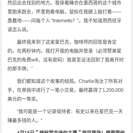
然后出去找别的地方。我穿着睡衣在墨西哥的这个城市
里跑来跑去，怀里抱着电脑，鼠标在我腿上敲打着——
愚蠢地——问每个人 “Internetto？”。我不知道用西班牙
语怎么说。
最终我来到了这家星巴克，咖啡师的回答是肯定
的。在两秒钟内，我打开我的电脑并登录（必须赞美星
巴克的免费wifi，没有密码）我甚至设法回到了我离开时
的那手牌。"
我们都知道这个故事的结局。Charlie淘汰了所有对
手，在单挑中进行了一笔小交易，最终赢得了1,200,000
美元的一等奖。
“我可能是一个记录保持者：有史以来在星巴克一天
赚最多钱的人。“
4月18日＂神秘赏金迷你主赛＂旋风登场！想要跟他