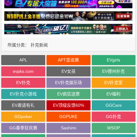
所属分类：
扑克新闻
APL
APT亚巡赛
EVgirls
evpks.com
EV女孩
EV德州扑克
EV扑克
EV扑克娱乐场
EV扑克室
EV扑克小游戏
EV疯狂送票
EV福利
EV邀请有礼
EV顶级反馈60%
GGCare
GGpoker
GGPUKE
GG扑克
GG春季狂欢赛
Sashimi
WSOP