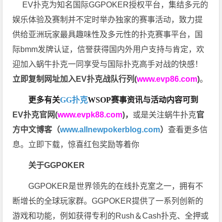
EV扑克为知名国际GGPOKER授权平台，集结多元的
娱乐体验及赛制并不定时举办独家的赛事活动，致力提
供给亚洲玩家最具趣味性及多元性的扑克赛事平台，国
际bmm发牌认证，信誉获得国内外用户支持与肯定，欢
迎加入蜗牛扑克一同享受与国际扑克高手对战的快感！
立即复制网址加入EV扑克战队行列(
www.evp86.com
)
。
更多有关
GG扑克
WSOP
赛事资讯与活动内容可到
EV扑克官网(
www.evpk88.com
)
，
或是关注蜗牛扑克
官
方中文博客（
www.allnewpokerblog.com
）
查看更多信
息。立即下载，惊喜红包奖励等着你
关于GGPOKER
GGPOKER是世界领先的在线扑克室之一，拥有不
断增长的全球玩家群。GGPOKER提供了一系列创新的
游戏和功能，例如获得专利的Rush＆Cash扑克、全押或