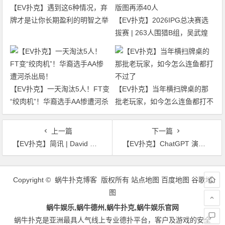
【EV扑克】遇到这6种情况，弃
牌才是让你长期盈利的明智之举
【EV扑克】2026IPG总决赛选
拔赛 | 263人围猎B组，吴武煌
54.4万领跑，主赛第一轮晋级版
图再添40人
【EV扑克】一天淘汰5人！FT变
【EV扑克】当年横扫牌桌的那
“绞肉机”！华裔选手AA惨遭河杀
批老玩家，如今怎么连鱼都打不
出局！
过了
上一篇
下一篇
【EV扑克】简讯 | David Docherty赢得了历史上最大的爱尔兰扑克公开赛主赛事
【EV扑克】ChatGPT 演算法有漏洞！？神秘赏金迷你主赛18日展开！
文
章
Copyright © 蜗牛扑克博客 版权所有
站点地图
百度地图
谷歌地
导
图
航
蜗牛娱乐,蜗牛德州,蜗牛扑克,蜗牛娱乐官网
蜗牛扑克是亚洲最具人气线上专业德扑平台，客户及游戏的安全