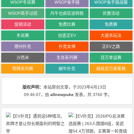
WSOP冬巡赛
WSOP金手链
WSOP金手链战报
WSOP高手过招
丹牛也疯狂逆转胜
优惠活动
促销活动
免费比赛
免费赛
冬巡赛
创造正EV
大逃杀玩法
德州扑克
扑克女神
正EV之路
沙西米
生肖系列赛
百万幸运赛
短牌系列赛
蜗牛扑克
超级百万豪客赛
版权声明：
本站原创文章，于2023年4月13日
09:46:07
，由
allnewpuke
发表，共 3760 字。