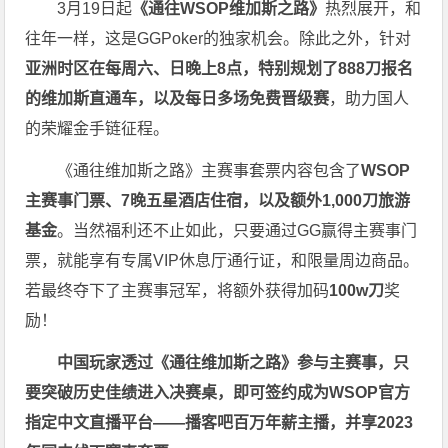
3月19日起
《
通往WSOP维加斯之路
》
热烈展开，和
往年一样，这是GGPoker的独家机会。除此之外，针对
亚洲时区在每周六、日晚上8点，特别规划了888刀报名
的维加斯直通车，以及每日多场免费晋级赛
，助力国人
的荣耀金手链征程。
《通往维加斯之路》主赛事套票内容包含了
WSOP
主赛事门票、7晚五星酒店住宿，以及额外1,000刀旅游
基金
。当然福利还不止如此，只要通过GG赢得主赛事门
票，就能享有专属VIP休息厅通行证，和限量周边商品。
若最终夺下了主赛事冠军，将额外获得加码
100w刀
奖
励！
中国玩家透过《
通往维加斯之路
》参与主赛事，只
要突破历史佳绩进入决赛桌，即可签约成为WSOP官方
指定中文直播平台——
播客吧
百万年薪主播，并享2023