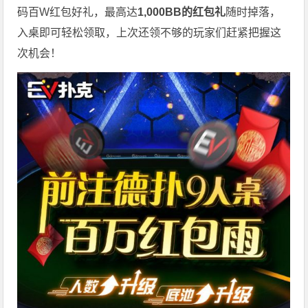
码百W红包好礼，最高达
1,000BB的红包礼
随时掉落，
入桌即可轻松领取，上次还领不够的玩家们赶紧把握这
次机会！