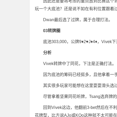
因此还是要将考虑的重点放到比赛这个背
玩一个大底池？还是说不如在有利位置跟着
Dwan最后选了过牌，属于合理打法。
0
3
转牌圈
底池303,000，公牌9♦2♥J♦4♦，Vive
分析
Vivek转牌中了同花，下注是正确打法。
因为底池的筹码已经挺多，且他拿着一
其实很多玩家可能想在这里耍耍滑头选
尽管拿着坚果同花听牌，Tsang选弃
回到Vivek这边，他翻前3-bet然后
花牌型，比方说AJo或KQo这种就不太可