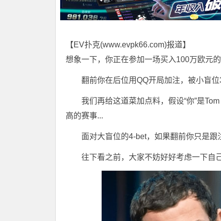
【EV扑克(
www.evpk66.com
)报道】
想象一下，你正在参加一场买入100万欧元的比
翻前你在后位用QQ开局加注，被小盲位3-bet
我们再给这道菜加点料，假设“你”是To
高的赛事...
面对大盲位的4-bet，如果翻前你只是
往下看之前，大家不妨好好考虑一下自