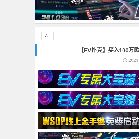
A+
【EV扑克】买入100万
202