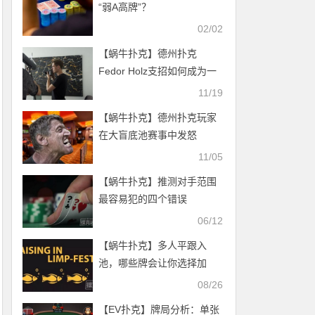
“弱A高牌”？
02/02
【蜗牛扑克】德州扑克
Fedor Holz支招如何成为一
名优秀的扑克玩家（下）
11/19
【蜗牛扑克】德州扑克玩家
在大盲底池赛事中发怒
11/05
【蜗牛扑克】推测对手范围
最容易犯的四个错误
06/12
【蜗牛扑克】多人平跟入
池，哪些牌会让你选择加
注？
08/26
【EV扑克】牌局分析：单张