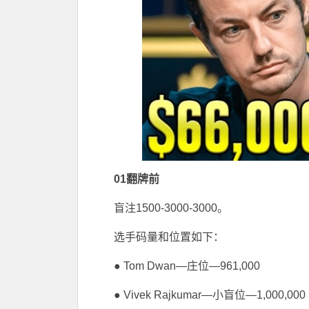
0
1
翻牌前
盲注1500-3000-3000。
选手码量和位置如下：
● Tom Dwan—庄位—961,000
● Vivek Rajkumar—小盲位—1,000,000