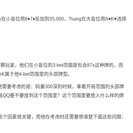
ek在小盲位用8♦7♦反加到35,000，Tsang在大盲位用A♦K♥选择
。
锦标赛玩家，他们在小盲位的3-bet范围是包含87s这种牌的，而
且AK属于他4-bet范围里的头部牌型。
，他需要考虑的是：码量300深的时候，拿着开局范围的头部牌
的话QQ要不要放到这个范围里？这个范围里要放入什么样的牌
赛”这个因素很关键，而他在考虑时还需要想清楚下面这些问题：