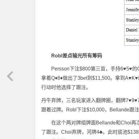
Robl差点输光所有筹码
Persson下注$800第三盲，手持6♥5♥
拿着Q♦8♦做出了3bet到$11,500。拿到A
行动时他选择了跟注。
丹牛弃牌，三名玩家进入翻牌圈，翻牌7♥9♥7♠
跟着过牌。Robl下注$10,000，Belland
在这个两对牌组牌面Bellande和Choi再
了跟注。Choi弃牌，河牌4♣。此时底池$138,