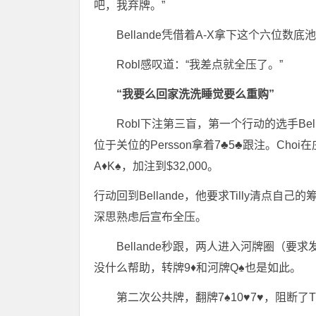
吧，我弃牌。”
Bellande凭借着A-X拿下这个六位数底
Robl感叹道：“我差点就全压了。”
“我要么回家洗洗睡觉要么重购”
Robl下注第三盲，第一个行动的选手Bella
位于关位的Persson拿着7♣5♣跟注。Cho
A♦K♠，加注到$32,000。
行动回到Bellande，他要求Tilly清点自己的
深思熟虑后宣布全压。
Bellande秒跟，两人进入河牌圈（要求发两
没什么帮助，转牌9♦和河牌Q♠也是如此。
第二次公共牌，翻牌7♠10♥7♥，阻断了Ti