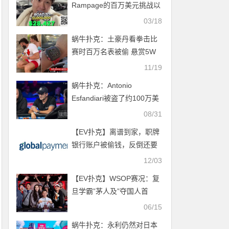
Rampage的百万美元挑战以
极其失败的方式结束
03/18
蜗牛扑克：土豪丹看拳击比
赛时百万名表被偷 悬赏5W
美元求线索
11/19
蜗牛扑克：Antonio
Esfandiari被盗了约100万美
元的贵重物品
08/31
【EV扑克】离谱到家，职牌
银行账户被偷钱，反倒还要
被催债？
12/03
【EV扑克】WSOP赛况：复
旦学霸”茅人及”夺国人首
冠！APL亚洲区赛事15日登
06/15
场
蜗牛扑克：永利仍然对日本