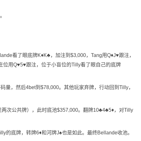
池。
nde看了眼底牌K♦K♣，加注到$3,000，Tang用Q♦J♥跟注，
i在庄位用Q♥5♥跟注，位于小盲位的Tilly看了眼自己的底牌
筹码量，然后4bet到$78,000。其他玩家弃牌，行动回到Tilly，
次公共牌），此时底池$357,000。翻牌10♣4♣5♦，对Tilly
lly的底牌，转牌6♦和河牌J♠也是如此。最终Bellande收池。