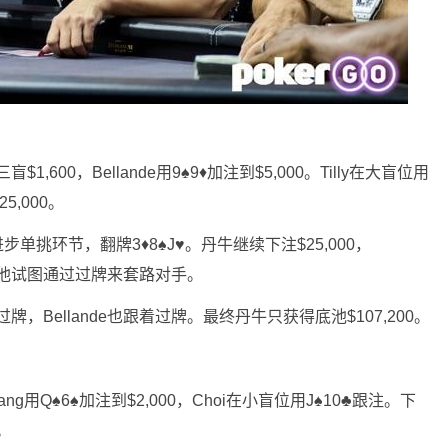
,600，Bellande用9♠9♦加注到$5,000。Tilly在大盲位用
5,000。
牌局进步单挑环节，翻牌3♦8♠J♥。丹牛继续下注$25,000，
条，他试图通过过牌来套路对手。
过牌，Bellande也跟着过牌。最终丹牛只获得底池$107,200。
用Q♠6♠加注到$2,000，Choi在小盲位用J♠10♣跟注。下
。