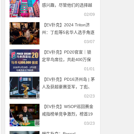
感兴趣，尽管他们的选择越
来越少
02/09
【EV扑克】2024 Triton济
州：丁彪等5名华人选手角逐
20K 8MAX赛Day2
03/07
【EV扑克】PD20官宣｜锁
定早鸟席位，共赴400万保
底盛宴！QQPK Champion
01/01
Pass十万美金加码最后通
【EV扑克】PD16济州岛 | 茅
牒！
人及获超豪赛亚军，丁彪、
余磊打进一万五千美元超级
02/23
明星挑战赛FT
【EV扑克】WSOP巡回赛金
戒指榜单竞争激烈，榜首19
枚但随时可能被反超
03/23
蜗牛扑克：Pascal