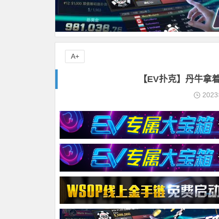
A+
【EV扑克】丹牛拿
202