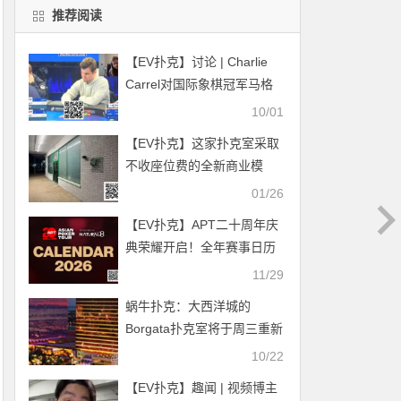
推荐阅读
【EV扑克】讨论 | Charlie
Carrel对国际象棋冠军马格
努斯·卡尔森的手牌分析
10/01
【EV扑克】这家扑克室采取
不收座位费的全新商业模
式，可以盈利吗？
01/26
【EV扑克】APT二十周年庆
典荣耀开启！全年赛事日历
官宣定档！
11/29
蜗牛扑克：大西洋城的
Borgata扑克室将于周三重新
开放
10/22
【EV扑克】趣闻 | 视频博主