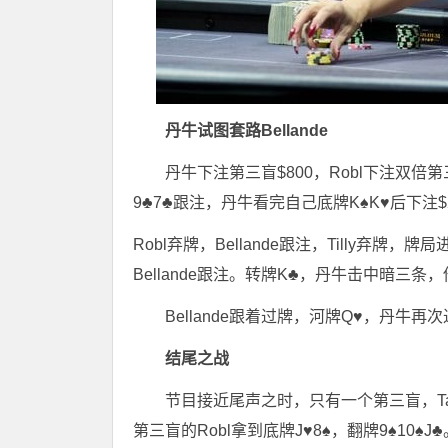
丹牛试图套路Bellande
丹牛下注第三盲$800，Robl下注双倍第三盲$1
9♣7♣跟注，丹牛看完自己底牌K♠K♥后下注$2
Robl弃牌，Bellande跟注，Tilly弃牌，
Bellande跟注。转牌K♣，丹牛击中暗三
Bellande跟着过牌，河牌Q♥，丹牛再次
结尾之战
节目接近尾声之时，只有一个第三盲，Tang
第三盲的Robl拿到底牌J♥8♠，翻牌9♠10♠J♣