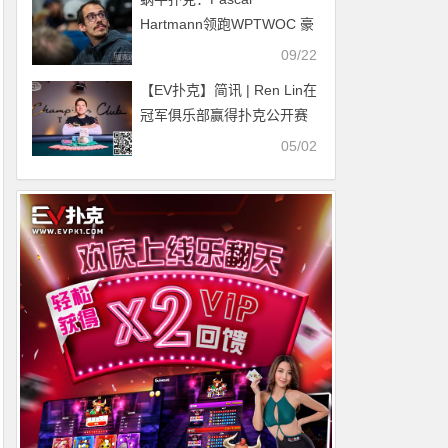
Hartmann领跑WPTWOC 豪
客赛
09/22
【EV扑克】简讯 | Ren Lin在
冠军俱乐部赢得扑克公开赛
主赛事冠军，奖金 40 万美
05/02
元