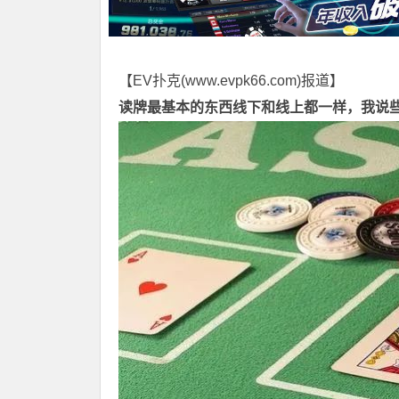
【EV扑克(
www.evpk66.com
)报道】
读牌最基本的东西线下和线上都一样，我说