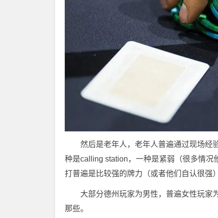
然后是老年人，老年人普遍通过现场经
种是calling station，一种是紧弱（很多情
打普遍是比较强的牌力（或者他们自认很强
大部分德州玩家为男性，普遍女性玩家为
那些。