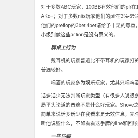
对于多数ABC玩家，100BB有效他们的pfr在10%-1
AKo+；对于多数nits玩家他们的pfr在3%-6%左右
他们的preflop的3bet 4bet请给予十足
小级别做这些action是没有意义的。
牌桌上行为
戴耳机的玩家普遍比不带耳机的玩家打的
普遍较好。
喝酒的玩家多为娱乐玩家，尤其只喝啤酒
话多话少无法判断玩家类型（有很多人说很多
局平头论道的普遍不是什么好玩家。Shove
简单来说话多话少在我看来是无效信息，完
听他说些什么，不如看看这手牌的line和回
一些马脚