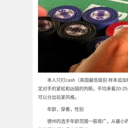
本人只打cash（英国最低级别 样本追
定对手的紧松和凶弱的判断。平均来看20-2
可以分出玩家风格。
年龄，穿着，性别
德州的选手年龄范围一般很广，从最小的