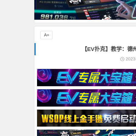
A+
【EV扑克】教学：德
202