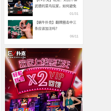
武德的菜鸟玩家，如何避免
被刺激上头
01/31
【蜗牛扑克】翻牌圈击中三
条应该加注吗？
06/11