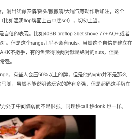
人价值后，漏出犹豫表情/摇头/撇撇嘴/大喘气等动作后加注，这个
注（比如湿润flop牌面上击中底set），切勿上当。
。比如40BB preflop 3bet shove 77+ AQ+,或者
对。但是这个range几乎不会有nuts。当然这个自信是建立在
KK不撒手，有的鱼觉得顶两对就是绝对的nuts，但是
非常强。
的range。有些人会压50%以上的牌，但是他的vpip并不是那么
的马脚，虽然不能说明该玩家的牌有多强，但是起码这手牌在
力处于中间偏弱而不是很强。同理秒call 秒donk 也一样。