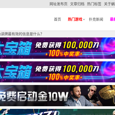
网址发布页
文章归档
热门标签
关于蜗
首页
热门游戏
扑克新闻
最
场读牌最有效的信息是什么？