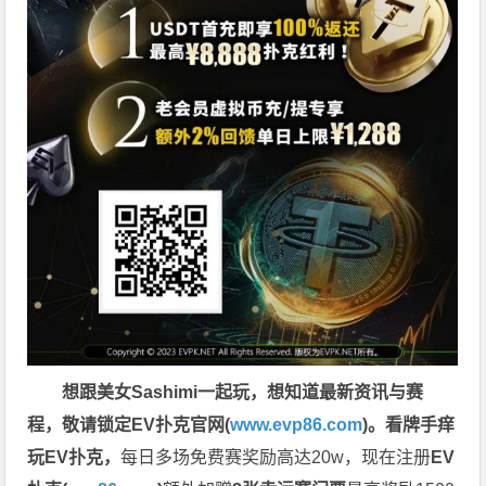
想跟美女Sashimi一起玩，
想知道最新资讯与赛
程，
敬请锁定EV扑克官网(
www.evp86.com
)。
看牌手痒
玩EV扑克，
每日多场免费赛奖励高达20w，现在注册
EV