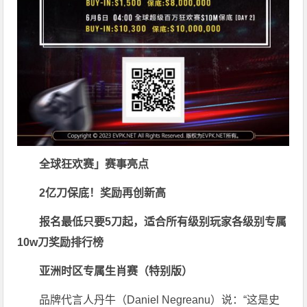
全球狂欢赛」赛事亮点
2亿刀保底！奖励再创新高
报名最低只要5刀起，适合所有级别玩家
各级别专属
10w刀奖励排行榜
亚洲时区专属生肖赛（特别版）
品牌代言人丹牛（Daniel Negreanu）说：“这是史