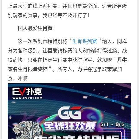
上最大型的线上系列赛，并且也是最全面、适合所有级
别玩家的赛事，我已经等不及开打了！
国人最爱
生肖赛
这一次系列赛程特别将＂
生肖系列赛
＂纳入，同样
分为各种级别，让喜爱锦标赛的大家能够打得过瘾、战
得痛快！只要在指定生肖赛中获得冠军，就加赠＂
丹牛
签名生肖限量奖杯
＂。所有人，力拼夺冠争取荣耀加
身，冲啊！