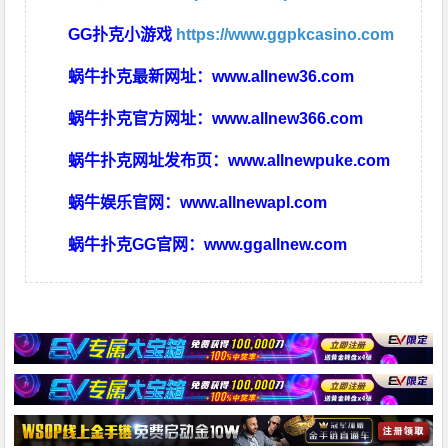
GG扑克小游戏
https://www.ggpkcasino.com
蜗牛扑克最新网址：
www.allnew36.com
蜗牛扑克官方网址：
www.allnew366.com
蜗牛扑克网址发布页：
www.allnewpuke.com
蜗牛娱乐官网：
www.allnewapl.com
蜗牛扑克GG官网：
www.ggallnew.com