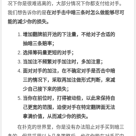
况下你是很难逃离的，大部分情况下你都支付给对手。
我们想告诉你的是
在对手击中暗三条时怎么做能够尽可
能的减少你的损失。
增加翻牌前开池的下注量，不给对子合适的
抽暗三条赔率；
选择筹码量更短的对手；
当加注不频繁对手加注时，多加注意；
面对对手的加注，在不确定对手是否击中暗
三的情况下，采取再加注做形式判断，来减
少自己接下来的损失；
当你在前位时，打得被动些，以此来保持自
己更宽的范围，迫使对手在特定翻牌面无法
拿满价值，从而减少你的损失。
在扑克的世界里，你是没有办法阻止对手买到暗三