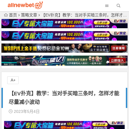
首页
策略文章
【EV扑克】教学：当对手买暗三条时，怎样才能尽量减小波动
A+
【EV扑克】教学：当对手买暗三条时，怎样才能
尽量减小波动
2023年5月4日