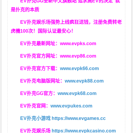
EV扑克GG
全新中文旗舰站
追求高EV
的决定
就
是扑克的本质
EV扑克娱乐场强势上线疯狂送钱，注册免费转老
虎機100次！国际认证最安心！
EV扑克最新网址：
www.evpks.com
EV扑克官方网址：
www.evp86.com
EV扑克官方下载：
www.evpk66.com
EV扑克电脑版网址：
www.evpk88.com
EV扑克GG官方：
www.evpk68.com
EV扑克官网：
www.evpukes.com
EV扑克小游戏
https://www.evgames.cc
EV扑克娱乐场
https://www.evpkcasino.com