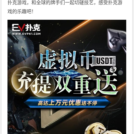
扑克游戏，和全球的牌手们一起切磋技艺，感受扑克游
戏的乐趣吧！