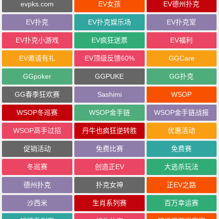
evpks.com
EV女孩
EV德州扑克
EV扑克
EV扑克娱乐场
EV扑克室
EV扑克小游戏
EV疯狂送票
EV福利
EV邀请有礼
EV顶级反馈60%
GGCare
GGpoker
GGPUKE
GG扑克
GG春季狂欢赛
Sashimi
WSOP
WSOP冬巡赛
WSOP金手链
WSOP金手链战报
WSOP高手过招
丹牛也疯狂逆转胜
优惠活动
促销活动
免费比赛
免费赛
冬巡赛
创造正EV
大逃杀玩法
德州扑克
扑克女神
正EV之路
沙西米
生肖系列赛
百万幸运赛