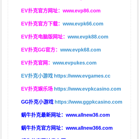
EV扑克官方网址：
www.evp86.com
EV扑克官方下载：
www.evpk66.com
EV扑克电脑版网址：
www.evpk88.com
EV扑克GG官方：
www.evpk68.com
EV扑克官网：
www.evpukes.com
EV扑克小游戏
https://www.evgames.cc
EV扑克娱乐场
https://www.evpkcasino.com
GG扑克小游戏
https://www.ggpkcasino.com
蜗牛扑克最新网址：
www.allnew36.com
蜗牛扑克官方网址：
www.allnew366.com