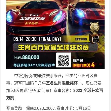
中级别玩家的最佳赛事来袭，完美的亚洲时区赛
事、冠军再加码＂
丹牛签名生肖限量奖杯
＂，现在只要
加入EV再送4张免费门票！赛事名称：
2023 全球狂欢百
万赛
赛事奖励：保底2,023,,000刀赛事时间：5月16日