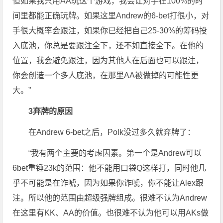
但如果我只用AA玩这个游戏，我会让对手在100%的时
间里都能正确玩牌。如果这里Andrew的6-bet打很小，对
手很大概率会跟注，如果你已经把自己25-30%的筹码投
入底池，你总是要跟注全下，还不如直接全下。在他的
位置，我会避免跟注，因为其他人在后面也可以跟注，
你会创造一个多人底池，在那里AA被做掉的可能性更
大。”
3弃牌的原因
在Andrew 6-bet之后，Polk没过多久就弃牌了：
“我有两个主要的考虑因素。第一个是Andrew可以
6bet重锤23k的范围：他不能用口袋Q这样打，同时他几
乎不可能是在诈唬，因为如果你诈唬，你不能让Alex跟
注。所以他的范围由超级强牌组成。很难不认为Andrew
在这里有KK、AA的价值。也很难不认为他可以用AKs做