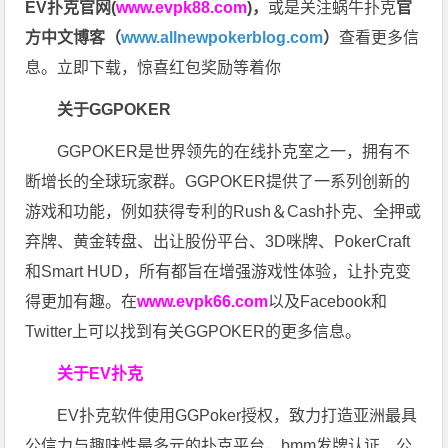
EV扑克官网(
www.evpk88.com
)
，
或是关注蜗牛扑克
官
方中文博客（
www.allnewpokerblog.com
）
查看更多信
息。立即下载，惊喜红包奖励等着你
关于GGPOKER
GGPOKER是世界领先的在线扑克室之一，拥有不
断增长的全球玩家群。GGPOKER提供了一系列创新的
游戏和功能，例如获得专利的Rush＆Cash扑克、全押或
弃牌、黄金转盘、出让股份平台、3D咪牌、PokerCraft
和Smart HUD，所有都旨在增强游戏性体验，让扑克变
得更加有趣。在
www.evpk66.com
以及Facebook和
Twitter上可以找到有关GGPOKER的更多信息。
关于EV扑克
EV扑克软件使用GGPoker授权，致力打造亚洲最具
公信力与趣味性最多元的扑克平台，bmm发牌认证，公