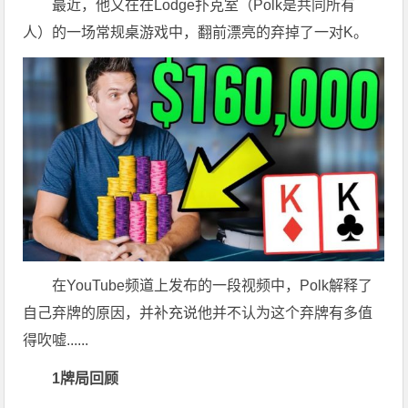
最近，他又在在Lodge扑克室（Polk是共同所有
人）的一场常规桌游戏中，翻前漂亮的弃掉了一对K。
在YouTube频道上发布的一段视频中，Polk解释了
自己弃牌的原因，并补充说他并不认为这个弃牌有多值
得吹嘘......
1牌局回顾