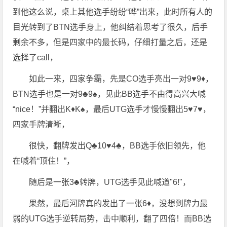
到他这么说，桌上其他选手纷纷“哗”出来，此时所有人的
目光转到了BTN选手身上，他纠结着思考了很久，后手
剩余不多，但是四家中的最长码，仔细打量之后，还是
选择了call，
如此一来，四家争霸，先是CO选手亮出一对9♥️9♦️，
BTN选手也是一对9♣️9♠️，见此BB选手不由得高兴大喊
“nice！”并翻出K♦️K♠️，最后UTG选手才慢慢翻出5♥️7♥️，
四家手牌清晰，
很快，翻牌发出Q♣️10♥️4♣️，BB选手依旧领先，他
在喊着“顶住！”，
随后是一张3♣️转牌，UTG选手见此喊道"6!"，
果然，最后河牌真的发出了一张6♦️，没想到牌力最
弱的UTG选手逆转局势，击中顺利，翻了四倍！而BB选