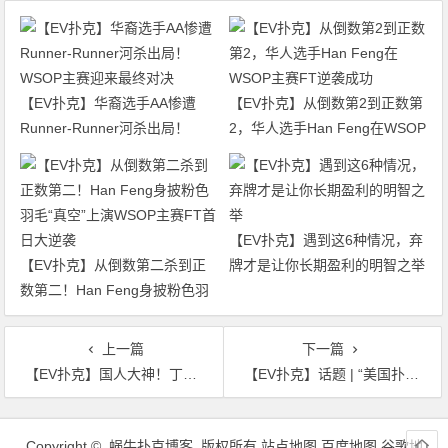
【EV扑克】华裔选手AA惨遭
【EV扑克】从倒数第2到正数第
Runner-Runner河杀出局！
2，华人选手Han Feng在WSOP
WSOP主赛迎来最终对决
主赛FT逆袭成功
【EV扑克】遇到这6种情况，弃
【EV扑克】从倒数第二杀到正
牌才是让你长期盈利的明智之举
数第二！Han Feng身披粉色羽
毛“真空”上演WSOP主赛FT首日
大逆袭
上一篇
下一篇
【EV扑克】国人大神！丁彪夺得首个Triton冠军，豪揽奖金54万刀
【EV扑克】话题 | “美国扑克之夜”将用一种新的形式于 5 月 15 日回归
文
章
Copyright © 蜗牛扑克博客 版权所有
站点地图
百度地图
谷歌地