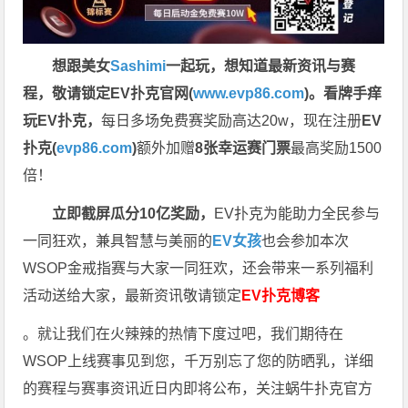
想跟美女
Sashimi
一起玩，
想知道最新资讯与赛
程，
敬请锁定EV扑克官网(
www.evp86.com
)。
看牌手痒
玩EV扑克，
每日多场免费赛奖励高达20w，现在注册
EV
扑克(
evp86.com
)
额外加赠
8张幸运赛门票
最高奖励1500
倍！
立即截屏瓜分10亿奖励，
EV扑克为能助力全民参与
一同狂欢，兼具智慧与美丽的
EV女孩
也会参加本次
WSOP金戒指赛与大家一同狂欢，还会带来一系列福利
活动送给大家，最新资讯敬请锁定
EV扑克博客
。就让我们在火辣辣的热情下度过吧，我们期待在
WSOP上线赛事见到您，千万别忘了您的防晒乳，详细
的赛程与赛事资讯近日内即将公布，关注蜗牛扑克官方