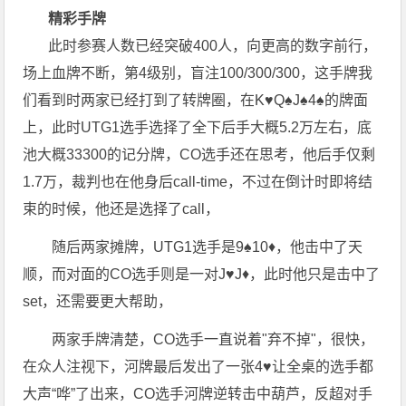
精彩手牌
此时参赛人数已经突破400人，向更高的数字前行，
场上血牌不断，第4级别，盲注100/300/300，这手牌我
们看到时两家已经打到了转牌圈，在K♥️Q♠️J♠️4♠️的牌面
上，此时UTG1选手选择了全下后手大概5.2万左右，底
池大概33300的记分牌，CO选手还在思考，他后手仅剩
1.7万，裁判也在他身后call-time，不过在倒计时即将结
束的时候，他还是选择了call，
随后两家摊牌，UTG1选手是9♠️10♦️，他击中了天
顺，而对面的CO选手则是一对J♥️J♦️，此时他只是击中了
set，还需要更大帮助，
两家手牌清楚，CO选手一直说着"弃不掉"，很快，
在众人注视下，河牌最后发出了一张4♥️让全桌的选手都
大声“哗”了出来，CO选手河牌逆转击中葫芦，反超对手