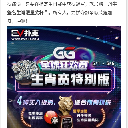
得痛快！只要在指定生肖赛中获得冠军，就加赠＂
丹牛
签名生肖限量奖杯
＂。所有人，力拼夺冠争取荣耀加
身，冲啊！