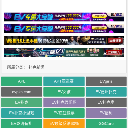
所属分类：
扑克新闻
APL
APT亚巡赛
EVgirls
evpks.com
EV女孩
EV德州扑克
EV扑克
EV扑克娱乐场
EV扑克室
EV扑克小游戏
EV疯狂送票
EV福利
EV邀请有礼
EV顶级反馈60%
GGCare