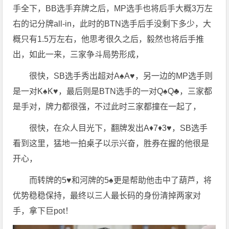
手全下，BB选手弃牌之后，MP选手也将后手大概3万左
右的记分牌all-in，此时的BTN选手后手没剩下多少，大
概只有1.5万左右，他思考很久之后，毅然也将后手推
出，如此一来，三家争斗局势形成，
很快，SB选手秀出超对A♠️A♥️，另一边的MP选手则
是一对K♠️K♥️，最后则是BTN选手的一对Q♠️Q♣️，三家都
是手对，牌力都很强，不过此时三家都撞在一起了，
很快，在众人目光下，翻牌发出A♦️7♦️3♥️，SB选手
看到这里，猛地一拍桌子以示兴奋，胜券在握的他很是
开心，
而转牌的5♥️和河牌的5♠️更是帮助他击中了葫芦，将
优势稳稳保持，最终以三人最长码的身份清掉两家对
手，拿下巨pot！