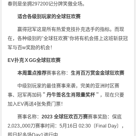
春则是坐拥297200记分牌笑傲全场。
适合各级别玩家的
全球狂欢赛
赢得冠军这是所有热爱竞技扑克选手的指标。而现
在，各种级别的"全球狂欢赛"你将有机会搭上这班斩获冠
军与百w奖励的机会！
EV扑克ＸGG全球狂欢赛
本周重点推荐
赛事名称：
生肖百万赏金金球狂欢赛
中级别玩家的最佳赛事来袭，完美的亚洲时区赛
事、冠军再加码＂
丹牛签名生肖限量奖杯
＂，现在只要
加入EV再送4张免费门票！
赛事名称：
2023 全球狂欢百万赛
赛事奖励：保底
2,023,,000刀赛事时间：5月16日 02:30〔Final Day〕，
即日起多场Day1进行中