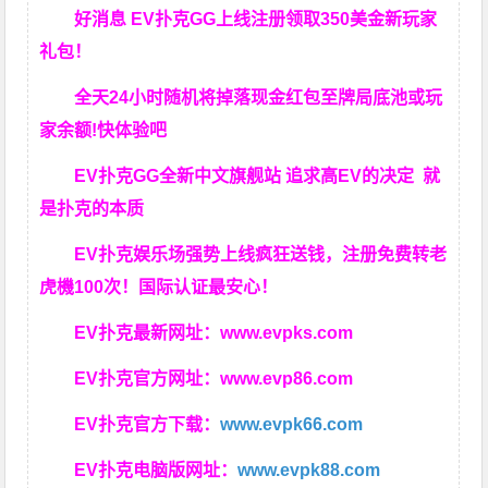
好消息 EV扑克GG上线注册领取350美金新玩家
礼包！
全天24小时随机将掉落现金红包至牌局底池或玩
家余额!快体验吧
EV扑克GG
全新中文旗舰站
追求高EV
的决定
就
是扑克的本质
EV扑克娱乐场强势上线疯狂送钱，注册免费转老
虎機100次！国际认证最安心！
EV扑克最新网址：
www.evpks.com
EV扑克官方网址：
www.evp86.com
EV扑克官方下载：
www.evpk66.com
EV扑克电脑版网址：
www.evpk88.com