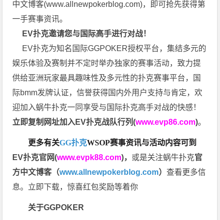
中文博客(
www.allnewpokerblog.com
)，即可抢先获得第
一手赛事资讯。
EV扑克邀请您与国际高手进行对战！
EV扑克为知名国际GGPOKER授权平台，集结多元的
娱乐体验及赛制并不定时举办独家的赛事活动，致力提
供给亚洲玩家最具趣味性及多元性的扑克赛事平台，国
际bmm发牌认证，信誉获得国内外用户支持与肯定，欢
迎加入蜗牛扑克一同享受与国际扑克高手对战的快感！
立即复制网址加入EV扑克战队行列(
www.evp86.com
)
。
更多有关
GG扑克
WSOP
赛事资讯与活动内容可到
EV扑克官网(
www.evpk88.com
)
，
或是关注蜗牛扑克
官
方中文博客（
www.allnewpokerblog.com
）
查看更多信
息。立即下载，惊喜红包奖励等着你
关于GGPOKER