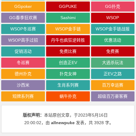
GGpoker
GGPUKE
GG扑克
GG春季狂欢赛
Sashimi
WSOP
WSOP冬巡赛
WSOP金手链
WSOP金手链战报
WSOP高手过招
丹牛也疯狂逆转胜
优惠活动
促销活动
免费比赛
免费赛
冬巡赛
创造正EV
大逃杀玩法
德州扑克
扑克女神
正EV之路
沙西米
生肖系列赛
百万幸运赛
短牌系列赛
蜗牛扑克
超级百万豪客赛
版权声明：
本站原创文章，于2023年5月16日
20:00:02
，由
allnewpuke
发表，共 3928 字。