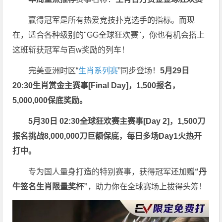
赢得冠军是所有热爱竞技扑克选手的指标。而现
在，适合各种级别的"GG全球狂欢赛"，你也有机会搭上
这班斩获冠军与百w奖励的列车！
完美亚洲时区“
生肖系列赛
”同步登场！
5月29日
20:30
生肖赏金主赛事[Final Day]
，1,500报名，
5,000,000保底奖励。
5月30日 02:30
全球狂欢赛主赛事[Day 2]
，1,500刀
报名挑战
8
,000,000刀
巨额保底，每日多场Day1火热开
打中。
专为国人量身打造的特别赛事，获得冠军还加赠
“
丹
牛签名生肖限量奖杯
”
，助力你在全球赛场上拔得头筹！