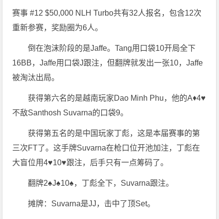
赛事 #12 $50,000 NLH Turbo共有32人报名，包含12次
重新参赛，奖励圈为6人。
倒在泡沫阶段的是Jaffe。Tang用口袋10开局全下
16BB，Jaffe用口袋J跟注，但翻牌就发出一张10，Jaffe
被淘汰出局。
获得第六名的是越南玩家Dao Minh Phu，他的A♦4♥
不敌Santhosh Suvarna的口袋9。
获得第五名的是中国玩家丁彪，这是本届赛事的第
三次FT了。这手牌Suvarna在枪口位开池加注，丁彪在
大盲位用4♥10♥跟注，后手只有一点筹码了。
翻牌2♠J♠10♠，丁彪全下，Suvarna跟注。
摊牌：Suvarna是JJ，击中了顶Set。