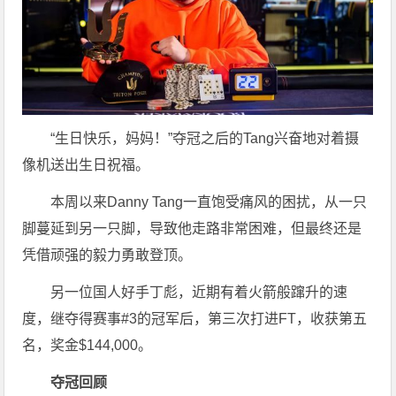
“生日快乐，妈妈！”夺冠之后的Tang兴奋地对着摄
像机送出生日祝福。
本周以来Danny Tang一直饱受痛风的困扰，从一只
脚蔓延到另一只脚，导致他走路非常困难，但最终还是
凭借顽强的毅力勇敢登顶。
另一位国人好手丁彪，近期有着火箭般蹿升的速
度，继夺得赛事#3的冠军后，第三次打进FT，收获第五
名，奖金$144,000。
夺冠回顾