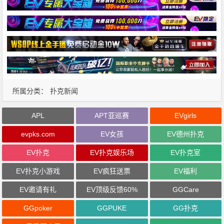
所属分类：
扑克新闻
APL
APT亚巡赛
EVgirls
evpks.com
EV女孩
EV德州扑克
EV扑克
EV扑克娱乐场
EV扑克室
EV扑克小游戏
EV疯狂送票
EV福利
EV邀请有礼
EV顶级反馈60%
GGCare
GGpoker
GGPUKE
GG扑克