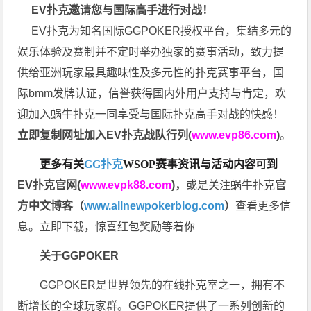
EV扑克邀请您与国际高手进行对战！
EV扑克为知名国际GGPOKER授权平台，集结多元的
娱乐体验及赛制并不定时举办独家的赛事活动，致力提
供给亚洲玩家最具趣味性及多元性的扑克赛事平台，国
际bmm发牌认证，信誉获得国内外用户支持与肯定，欢
迎加入蜗牛扑克一同享受与国际扑克高手对战的快感！
立即复制网址加入EV扑克战队行列(
www.evp86.com
)
。
更多有关
GG扑克
WSOP
赛事资讯与活动内容可到
EV扑克官网(
www.evpk88.com
)
，
或是关注蜗牛扑克
官
方中文博客（
www.allnewpokerblog.com
）
查看更多信
息。立即下载，惊喜红包奖励等着你
关于GGPOKER
GGPOKER是世界领先的在线扑克室之一，拥有不
断增长的全球玩家群。GGPOKER提供了一系列创新的