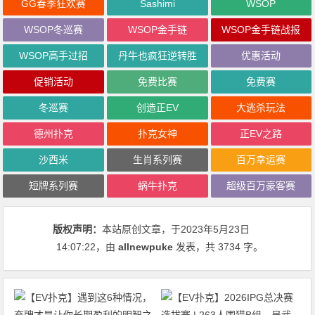
GG春季狂欢赛
Sashimi
WSOP
WSOP冬巡赛
WSOP金手链
WSOP金手链战报
WSOP高手过招
丹牛也疯狂逆转胜
优惠活动
促销活动
免费比赛
免费赛
冬巡赛
创造正EV
大逃杀玩法
德州扑克
扑克女神
正EV之路
沙西米
生肖系列赛
百万幸运赛
短牌系列赛
蜗牛扑克
超级百万豪客赛
版权声明：
本站原创文章，于2023年5月23日
14:07:22
，由
allnewpuke
发表，共 3734 字。