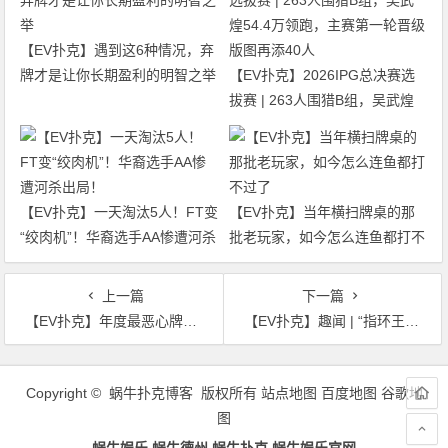
【EV扑克】遇到这6种情况，弃
牌才是让你长期盈利的明智之举
【EV扑克】2026IPG总决赛选
拔赛 | 263人围猎B组，吴武煌
54.4万领跑，主赛第一轮晋级版
图再添40人
【EV扑克】一天淘汰5人！FT变
【EV扑克】当年横扫牌桌的那
“绞肉机”！华裔选手AA惨遭河杀
批老玩家，如今怎么连鱼都打不
出局！
过了
上一篇
下一篇
【EV扑克】年度最恶心牌局？Andy冤家牌强碰Mariano打出60万刀巨额底池
【EV扑克】趣闻 | “指环王”Maurice Hawkins赢得15枚WSOP巡回赛金戒指
文
章
Copyright © 蜗牛扑克博客 版权所有
站点地图
百度地图
谷歌地
导
图
航
蜗牛娱乐,蜗牛德州,蜗牛扑克,蜗牛娱乐官网