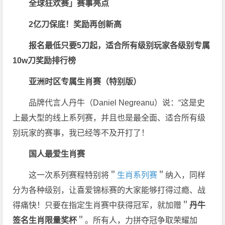
全球狂欢赛」赛事亮点
2亿刀保底！奖励再创新高
报名最低只要5刀起，适合所有级别玩家
各级别专属
10w刀奖励排行榜
亚洲时区专属生肖赛（特别版）
品牌代言人丹牛（Daniel Negreanu）说：“这是史
上最大型的线上系列赛，并且也是最全面、适合所有级
别玩家的赛事，我已经等不及开打了！
国人最爱
生肖赛
这一次系列赛程特别将＂
生肖系列赛
＂纳入，同样
分为各种级别，让喜爱锦标赛的大家能够打得过瘾、战
得痛快！只要在指定生肖赛中获得冠军，就加赠＂
丹牛
签名生肖限量奖杯
＂。所有人，力拼夺冠争取荣耀加