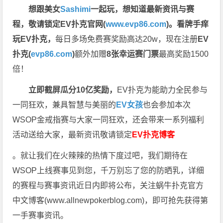
想跟美女
Sashimi
一起玩，
想知道最新资讯与赛
程，
敬请锁定EV扑克官网(
www.evp86.com
)。
看牌手痒
玩EV扑克，
每日多场免费赛奖励高达20w，现在注册
EV
扑克(
evp86.com
)
额外加赠
8张幸运赛门票
最高奖励1500
倍！
立即截屏瓜分10亿奖励，
EV扑克为能助力全民参与
一同狂欢，兼具智慧与美丽的
EV女孩
也会参加本次
WSOP金戒指赛与大家一同狂欢，还会带来一系列福利
活动送给大家，最新资讯敬请锁定
EV扑克博客
。就让我们在火辣辣的热情下度过吧，我们期待在
WSOP上线赛事见到您，千万别忘了您的防晒乳，详细
的赛程与赛事资讯近日内即将公布，关注蜗牛扑克官方
中文博客(
www.allnewpokerblog.com
)，即可抢先获得第
一手赛事资讯。