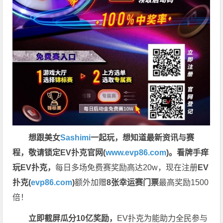
想跟美女
Sashimi
一起玩，
想知道最新资讯与赛
程，
敬请锁定EV扑克官网(
www.evp86.com
)。
看牌手痒
玩EV扑克，
每日多场免费赛奖励高达20w，现在注册
EV
扑克(
evp86.com
)
额外加赠
8张幸运赛门票
最高奖励1500
倍！
立即截屏瓜分10亿奖励，
EV扑克为能助力全民参与