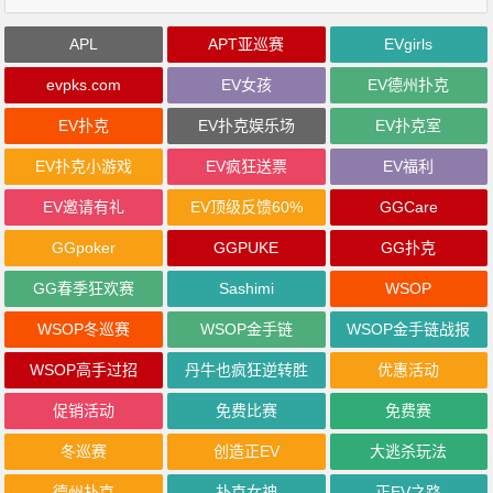
APL
APT亚巡赛
EVgirls
evpks.com
EV女孩
EV德州扑克
EV扑克
EV扑克娱乐场
EV扑克室
EV扑克小游戏
EV疯狂送票
EV福利
EV邀请有礼
EV顶级反馈60%
GGCare
GGpoker
GGPUKE
GG扑克
GG春季狂欢赛
Sashimi
WSOP
WSOP冬巡赛
WSOP金手链
WSOP金手链战报
WSOP高手过招
丹牛也疯狂逆转胜
优惠活动
促销活动
免费比赛
免费赛
冬巡赛
创造正EV
大逃杀玩法
德州扑克
扑克女神
正EV之路