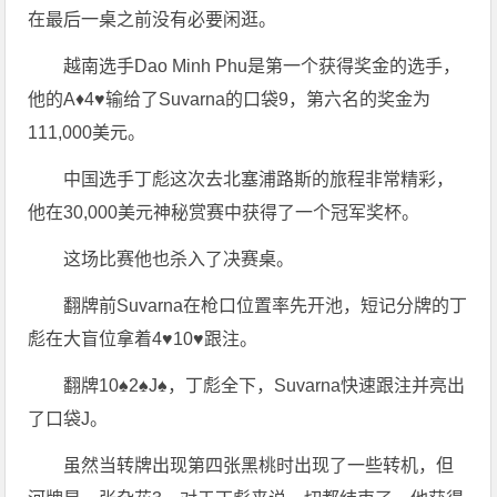
在最后一桌之前没有必要闲逛。
越南选手Dao Minh Phu是第一个获得奖金的选手，
他的A♦4♥输给了Suvarna的口袋9，第六名的奖金为
111,000美元。
中国选手丁彪这次去北塞浦路斯的旅程非常精彩，
他在30,000美元神秘赏赛中获得了一个冠军奖杯。
这场比赛他也杀入了决赛桌。
翻牌前Suvarna在枪口位置率先开池，短记分牌的丁
彪在大盲位拿着4♥10♥跟注。
翻牌10♠2♠J♠，丁彪全下，Suvarna快速跟注并亮出
了口袋J。
虽然当转牌出现第四张黑桃时出现了一些转机，但