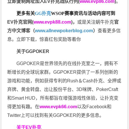
立即复制网址加入EV扑克战队行列(
www.evp86.com
)
。
更多有关
GG扑克
WSOP
赛事资讯与活动内容可到
EV扑克官网(
www.evpk88.com
)
，
或是关注蜗牛扑克
官
方中文博客（
www.allnewpokerblog.com
）
查看更多信
息。立即下载，惊喜红包奖励等着你
关于GGPOKER
GGPOKER是世界领先的在线扑克室之一，拥有不
断增长的全球玩家群。GGPOKER提供了一系列创新的
游戏和功能，例如获得专利的Rush＆Cash扑克、全押或
弃牌、黄金转盘、出让股份平台、3D咪牌、PokerCraft
和Smart HUD，所有都旨在增强游戏性体验，让扑克变
得更加有趣。在
www.evpk66.com
以及Facebook和
Twitter上可以找到有关GGPOKER的更多信息。
关于EV扑克