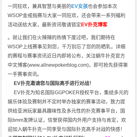
一同狂欢，兼具智慧与美丽的
EV女孩
也会参加本次
WSOP金戒指赛与大家一同狂欢，还会带来一系列福利
活动送给大家，最新资讯敬请锁定
EV扑克博客
。就让我们在火辣辣的热情下度过吧，我们期待在
WSOP上线赛事见到您，千万别忘了您的防晒乳，详细
的赛程与赛事资讯近日内即将公布，关注蜗牛扑克官方
中文博客(
www.allnewpokerblog.com
)，即可抢先获得第
一手赛事资讯。
EV扑克邀请您与国际高手进行对战！
EV扑克为知名国际GGPOKER授权平台，集结多元的
娱乐体验及赛制并不定时举办独家的赛事活动，致力提
供给亚洲玩家最具趣味性及多元性的扑克赛事平台，国
际bmm发牌认证，信誉获得国内外用户支持与肯定，欢
迎加入蜗牛扑克一同享受与国际扑克高手对战的快感！