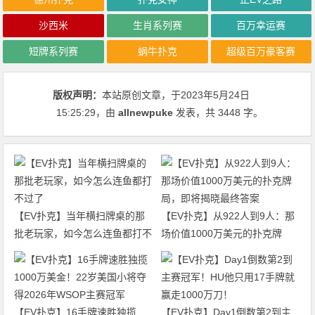
沙西米
生肖系列赛
百万幸运赛
短牌系列赛
蜗牛扑克
超级百万豪客赛
版权声明：
本站原创文章，于2023年5月24日
15:25:29
，由
allnewpuke
发表，共 3448 字。
【EV扑克】当年横扫牌桌的那
【EV扑克】从922人到9人：那
批老玩家，如今怎么连鱼都打不
场价值1000万美元的扑克牌
过了
局，即将揭晓最终答案
【EV扑克】16手牌速胜独揽
【EV扑克】Day1倒数第2到主