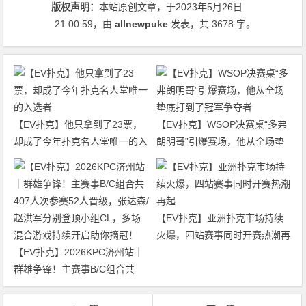
版权声明：
本站原创文章，于2023年5月26日
21:00:59
，由
allnewpuke
发表，共 3678 字。
【EV扑克】他只拿到了23票，
【EV扑克】WSOP决赛桌“多弗
却成了今年扑克名人堂唯一的入
朗明哥”引爆赛场，他从全场垫
选者
底打到了冠军争夺者
【EV扑克】亚洲扑克市场持续
火爆，四站赛事同时开赛热潮再
【EV扑克】2026KPC济州站｜
起
群雄争锋！主赛事B/C组合共
407人次参赛52人晋级，张达森/
赵洪军分别登顶小组CL，多场