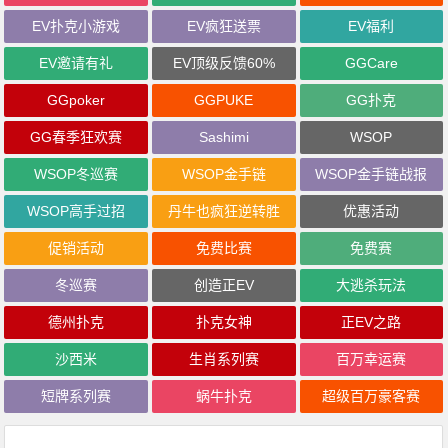
EV扑克小游戏
EV疯狂送票
EV福利
EV邀请有礼
EV顶级反馈60%
GGCare
GGpoker
GGPUKE
GG扑克
GG春季狂欢赛
Sashimi
WSOP
WSOP冬巡赛
WSOP金手链
WSOP金手链战报
WSOP高手过招
丹牛也疯狂逆转胜
优惠活动
促销活动
免费比赛
免费赛
冬巡赛
创造正EV
大逃杀玩法
德州扑克
扑克女神
正EV之路
沙西米
生肖系列赛
百万幸运赛
短牌系列赛
蜗牛扑克
超级百万豪客赛