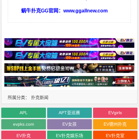
蜗牛扑克GG官网：
www.ggallnew.com
所属分类：
扑克新闻
APL
APT亚巡赛
EVgirls
evpks.com
EV女孩
EV德州扑克
EV扑克
EV扑克娱乐场
EV扑克室