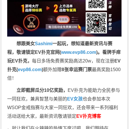
想跟美女
Sashimi
一起玩，
想知道最新资讯与赛
程，
敬请锁定EV扑克官网(
www.evp86.com
)。
看牌手痒
玩EV扑克，
每日多场免费赛奖励高达20w，现在注册
EV
扑克(
evp86.com
)
额外加赠
8张幸运赛门票
最高奖励1500
倍！
立即截屏瓜分10亿奖励，
EV扑克为能助力全民参与
一同狂欢，兼具智慧与美丽的
EV女孩
也会参加本次
WSOP金戒指赛与大家一同狂欢，还会带来一系列福利
活动送给大家，最新资讯敬请锁定
EV扑克博客
。就让我们在火辣辣的热情下度过吧，我们期待在