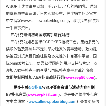
WSOP上线赛事见到您，千万别忘了您的防晒乳，详细
的赛程与赛事资讯近日内即将公布，关注蜗牛扑克官方
中文博客(
www.allnewpokerblog.com
)，即可抢先获得第
一手赛事资讯。
EV扑克邀请您与国际高手进行对战！
EV扑克为知名国际GGPOKER授权平台，集结多元的
娱乐体验及赛制并不定时举办独家的赛事活动，致力提
供给亚洲玩家最具趣味性及多元性的扑克赛事平台，国
际bmm发牌认证，信誉获得国内外用户支持与肯定，欢
迎加入蜗牛扑克一同享受与国际扑克高手对战的快感！
立即复制网址加入EV扑克战队行列(
www.evp86.com
)
。
更多有关
GG扑克
WSOP
赛事资讯与活动内容可到
EV扑克官网(
www.evpk88.com
)
，
或是关注蜗牛扑克
官
方中文博客（
www.allnewpokerblog.com
）
查看更多信