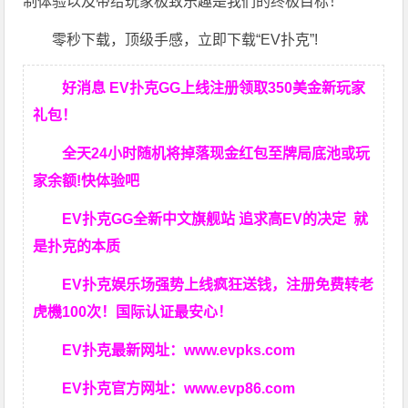
制体验以及带给玩家极致乐趣是我们的终极目标！
零秒下载，顶级手感，立即下载“EV扑克”!
好消息 EV扑克GG上线注册领取350美金新玩家
礼包！
全天24小时随机将掉落现金红包至牌局底池或玩
家余额!快体验吧
EV扑克GG
全新中文旗舰站
追求高EV
的决定
就
是扑克的本质
EV扑克娱乐场强势上线疯狂送钱，注册免费转老
虎機100次！国际认证最安心！
EV扑克最新网址：
www.evpks.com
EV扑克官方网址：
www.evp86.com