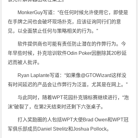
MonkerGuy写道：“在任何时候允许使用它，即使是
在手牌之间也会破坏现场扑克，应该征询同行们的意
见，以全面禁止任何与策略相关的行为。”
软件提供商也可能有责任防止潜在的作弊行为。今
年早些时候，扑克培训软件Odin Poker因删除其20秒延
迟而被人批评。
Ryan Laplante写道：“如果像@GTOWizard这样没
有时间延迟的产品会让作弊行为泛滥，尤其是在网上。”
与此同时，随着WPT花园扑克锦标赛继续进行，“泡
沫”破裂了，在第2天结束时还剩下六张桌子。
打入奖励圈的人包括WPT大使Brad Owen和WPT冠
军俱乐部成员Daniel Strelitz和Joshua Pollock。