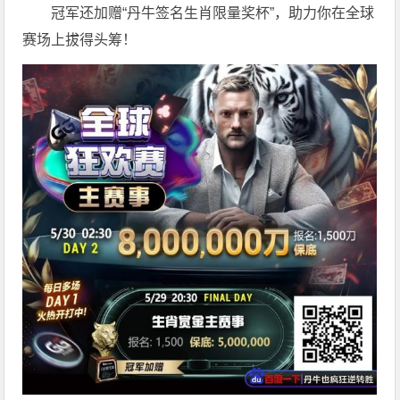
冠军还加赠“丹牛签名生肖限量奖杯”，助力你在全球
赛场上拔得头筹！