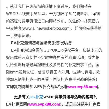
。就让我们在火辣辣的热情下度过吧，我们期待在
WSOP上线赛事见到您，千万别忘了您的防晒乳，详细
的赛程与赛事资讯近日内即将公布，关注蜗牛扑克官方
中文博客(
www.allnewpokerblog.com
)，即可抢先获得第
一手赛事资讯。
EV扑克邀请您与国际高手进行对战！
EV扑克为知名国际GGPOKER授权平台，集结多元的
娱乐体验及赛制并不定时举办独家的赛事活动，致力提
供给亚洲玩家最具趣味性及多元性的扑克赛事平台，国
际bmm发牌认证，信誉获得国内外用户支持与肯定，欢
迎加入蜗牛扑克一同享受与国际扑克高手对战的快感！
立即复制网址加入EV扑克战队行列(
www.evp86.com
)
。
更多有关
GG扑克
WSOP
赛事资讯与活动内容可到
EV扑克官网(
www.evpk88.com
)
，
或是关注蜗牛扑克
官