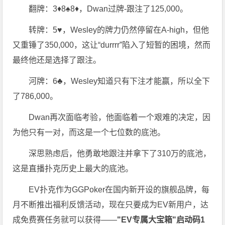
翻牌：3♦8♠8♦，Dwan过牌-跟注了125,000。
转牌：5♥，Wesley的牌力仍然停留在A-high，但他
又重锤了350,000，这让“durrrr”陷入了短暂的困境，然而
最终他还是选择了跟注。
河牌：6♣，Wesley知道只有下注才能赢，所以全下
了786,000。
Dwan再次面临考验，他面临着一个艰难的决定，因
为他只有一对，而这是一个七位数的底池。
深思熟虑后，他勇敢地跟注并拿下了310万的底池，
这是直播扑克历史上最大的底池。
EV扑克作为GGPoker在国内新开设的旗舰品牌，每
月不断推出福利反馈活动，现在只要成为EV新用户，达
成免费赛任务就可以获得——
"EV专属大宝箱"启动码1