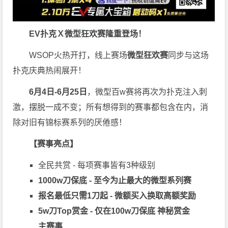
EV扑克Ｘ
微型狂欢赛
隆重登场！
WSOP火热开打，线上赛场
微型狂欢赛
同步与这场
扑克庆典热闹展开！
6月4日-6月25日
，微型百w赛将再次为扑克注入刺
激，摆脱一成不变；所有想得到的赛事都包含在内，消
除对旧有锦标赛系列的厌倦感！
【赛事亮点】
全民共赏 - 每项赛事皆有3种级别
1000w刀保底 - 至今为止最大的微型系列赛
报名最低只需1刀起 - 微额买入换取高额奖励
5w刀Top赏金 - 仅在100w刀保底 神秘赏金
主赛事