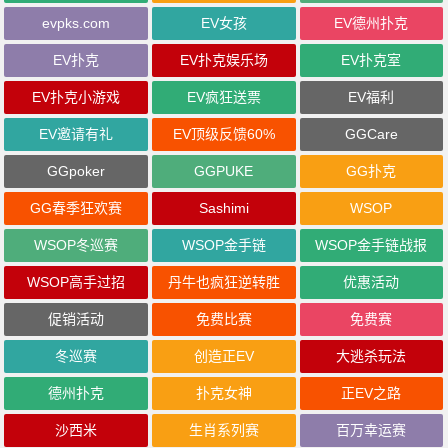
evpks.com
EV女孩
EV德州扑克
EV扑克
EV扑克娱乐场
EV扑克室
EV扑克小游戏
EV疯狂送票
EV福利
EV邀请有礼
EV顶级反馈60%
GGCare
GGpoker
GGPUKE
GG扑克
GG春季狂欢赛
Sashimi
WSOP
WSOP冬巡赛
WSOP金手链
WSOP金手链战报
WSOP高手过招
丹牛也疯狂逆转胜
优惠活动
促销活动
免费比赛
免费赛
冬巡赛
创造正EV
大逃杀玩法
德州扑克
扑克女神
正EV之路
沙西米
生肖系列赛
百万幸运赛