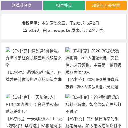
短牌系列赛
蜗牛扑克
超级百万豪客赛
版权声明：
本站原创文章，于2023年6月2日
12:53:23
，由
allnewpuke
发表，共 2748 字。
【EV扑克】遇到这6种情况，弃
牌才是让你长期盈利的明智之举
【EV扑克】2026IPG总决赛选
拔赛 | 263人围猎B组，吴武煌
54.4万领跑，主赛第一轮晋级版
图再添40人
【EV扑克】一天淘汰5人！FT变
【EV扑克】当年横扫牌桌的那
“绞肉机”！华裔选手AA惨遭河杀
批老玩家，如今怎么连鱼都打不