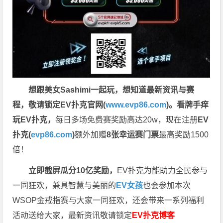
想跟美女Sashimi一起玩，
想知道最新资讯与赛
程，
敬请锁定EV扑克官网(
www.evp86.com
)。
看牌手痒
玩EV扑克，
每日多场免费赛奖励高达20w，现在注册
EV
扑克(
evp86.com
)
额外加赠
8张幸运赛门票
最高奖励1500
倍！
立即截屏瓜分10亿奖励，
EV扑克为能助力全民参与
一同狂欢，兼具智慧与美丽的
EV女孩
也会参加本次
WSOP金戒指赛与大家一同狂欢，还会带来一系列福利
活动送给大家，最新资讯敬请锁定
EV扑克博客