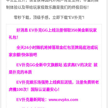
平公正公开，信誉获得国内外用户肯定支持，丰富的赛
制体验以及带给玩家极致乐趣是我们的终极目标！
零秒下载，顶级手感，立即下载“EV扑克”!
好消息 EV扑克GG上线注册领取350美金新玩家
礼包！
全天24小时随机将掉落现金红包至牌局底池或玩
家余额!快体验吧
EV扑克GG
全新中文旗舰站
追求高EV
的决定
就
是扑克的本质
EV扑克娱乐场强势上线疯狂送钱，注册免费转老
虎機100次！国际认证最安心！
EV扑克最新网址：
www.evpks.com