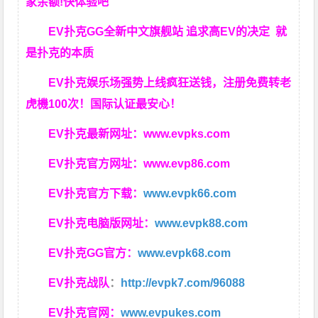
家余额!快体验吧
EV扑克GG
全新中文旗舰站
追求高EV
的决定
就
是扑克的本质
EV扑克娱乐场强势上线疯狂送钱，注册免费转老
虎機100次！国际认证最安心！
EV扑克最新网址：
www.evpks.com
EV扑克官方网址：
www.evp86.com
EV扑克官方下载：
www.evpk66.com
EV扑克电脑版网址：
www.evpk88.com
EV扑克GG官方：
www.evpk68.com
EV扑克战队
：
http://evpk7.com/96088
EV扑克官网：
www.evpukes.com