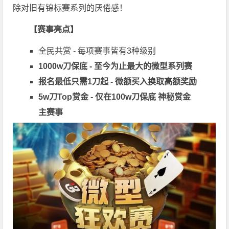
除对旧有锦标赛系列的厌倦感！
【赛事亮点】
全民共赏 - 每项赛事皆有3种级别
1000w刀保底 - 至今为止最大的微型系列赛
报名最低只需1刀起 - 微额买入换取高额奖励
5w刀Top赏金 - 仅在100w刀保底 神秘赏金
主赛事