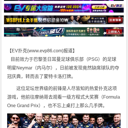
【EV扑克(
www.evp86.com
)报道】
目前效力于巴黎圣日耳曼足球俱乐部（PSG）的足球
明星Neymar（内马尔），日前被发现竟然缺席球队的夺
冠庆典，转而去了蒙特卡洛打牌。
这位足坛世界级的前锋是人尽皆知的热爱扑克这项
游戏，他前往摩纳哥去观看一级方程式大奖赛（Formula
One Grand Prix），也不忘上桌打上那么几手牌。