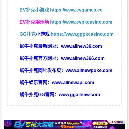
EV扑克小游戏
https://www.evgames.cc
EV扑克娱乐场
https://www.evpkcasino.com
GG扑克
小游戏
https://www.ggpkcasino.com
蜗牛扑克最新网址：
www.allnew36.com
蜗牛扑克官方网址：
www.allnew366.com
蜗牛扑克网址发布页：
www.allnewpuke.com
蜗牛娱乐官网：
www.allnewapl.com
蜗牛扑克GG官网：
www.ggallnew.com