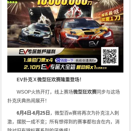
EV扑克Ｘ
微型狂欢赛
隆重登场！
WSOP火热开打，线上赛场
微型狂欢赛
同步与这场
扑克庆典热闹展开！
6月4日-6月25日
，微型百w赛将再次为扑克注入刺
激，摆脱一成不变；所有想得到的赛事都包含在内，消
除对旧有锦标赛系列的厌倦感！