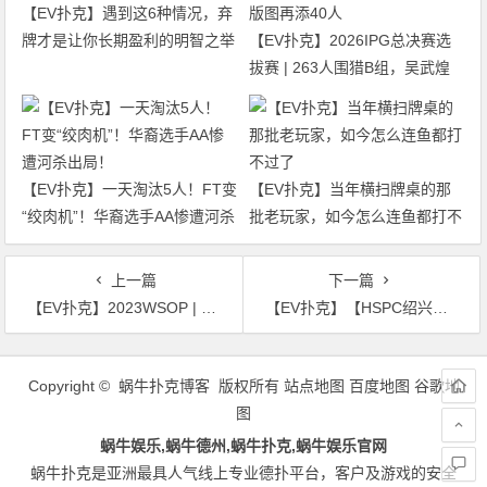
【EV扑克】遇到这6种情况，弃
牌才是让你长期盈利的明智之举
【EV扑克】2026IPG总决赛选
拔赛 | 263人围猎B组，吴武煌
54.4万领跑，主赛第一轮晋级版
图再添40人
【EV扑克】一天淘汰5人！FT变
【EV扑克】当年横扫牌桌的那
“绞肉机”！华裔选手AA惨遭河杀
批老玩家，如今怎么连鱼都打不
出局！
过了
上一篇
下一篇
【EV扑克】2023WSOP | 中国玩家Ren Lin获六人桌豪客赛第五名，瑞士玩家夺冠
【EV扑克】【HSPC绍兴】泡沫破裂！邬庆军遗憾成81人奖励圈泡沫，金旭东夺取126.7万记分携手50位选手晋级下一轮！八月份相约成都！
文
章
Copyright © 蜗牛扑克博客 版权所有
站点地图
百度地图
谷歌地
导
图
航
蜗牛娱乐,蜗牛德州,蜗牛扑克,蜗牛娱乐官网
蜗牛扑克是亚洲最具人气线上专业德扑平台，客户及游戏的安全