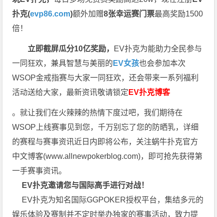
扑克(
evp86.com
)
额外加赠
8张幸运赛门票
最高奖励1500
倍！
立即截屏瓜分10亿奖励，
EV扑克为能助力全民参与
一同狂欢，兼具智慧与美丽的
EV女孩
也会参加本次
WSOP金戒指赛与大家一同狂欢，还会带来一系列福利
活动送给大家，最新资讯敬请锁定
EV扑克博客
。就让我们在火辣辣的热情下度过吧，我们期待在
WSOP上线赛事见到您，千万别忘了您的防晒乳，详细
的赛程与赛事资讯近日内即将公布，关注蜗牛扑克官方
中文博客(
www.allnewpokerblog.com
)，即可抢先获得第
一手赛事资讯。
EV扑克邀请您与国际高手进行对战！
EV扑克为知名国际GGPOKER授权平台，集结多元的
娱乐体验及赛制并不定时举办独家的赛事活动，致力提