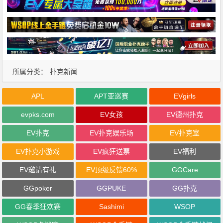
所属分类：
扑克新闻
APL
APT亚巡赛
EVgirls
evpks.com
EV女孩
EV德州扑克
EV扑克
EV扑克娱乐场
EV扑克室
EV扑克小游戏
EV疯狂送票
EV福利
EV邀请有礼
EV顶级反馈60%
GGCare
GGpoker
GGPUKE
GG扑克
GG春季狂欢赛
Sashimi
WSOP