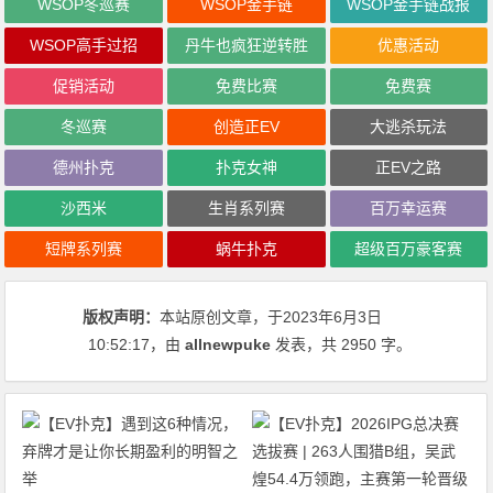
WSOP冬巡赛
WSOP金手链
WSOP金手链战报
WSOP高手过招
丹牛也疯狂逆转胜
优惠活动
促销活动
免费比赛
免费赛
冬巡赛
创造正EV
大逃杀玩法
德州扑克
扑克女神
正EV之路
沙西米
生肖系列赛
百万幸运赛
短牌系列赛
蜗牛扑克
超级百万豪客赛
版权声明：
本站原创文章，于2023年6月3日
10:52:17
，由
allnewpuke
发表，共 2950 字。