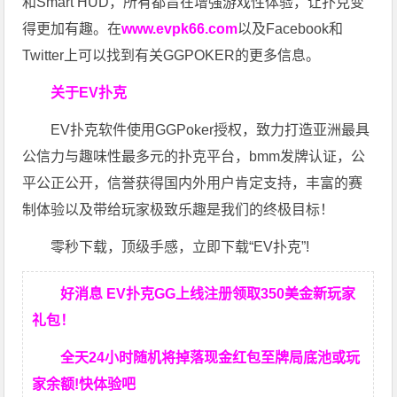
和Smart HUD，所有都旨在增强游戏性体验，让扑克变
得更加有趣。在
www.evpk66.com
以及Facebook和
Twitter上可以找到有关GGPOKER的更多信息。
关于EV扑克
EV扑克软件使用GGPoker授权，致力打造亚洲最具
公信力与趣味性最多元的扑克平台，bmm发牌认证，公
平公正公开，信誉获得国内外用户肯定支持，丰富的赛
制体验以及带给玩家极致乐趣是我们的终极目标！
零秒下载，顶级手感，立即下载“EV扑克”!
好消息 EV扑克GG上线注册领取350美金新玩家
礼包！
全天24小时随机将掉落现金红包至牌局底池或玩
家余额!快体验吧