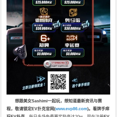
想跟美女Sashimi一起玩，
想知道最新资讯与赛
程，
敬请锁定EV扑克官网(
www.evp86.com
)。
看牌手痒
玩EV扑克，
每日多场免费赛奖励高达20w，现在注册
EV