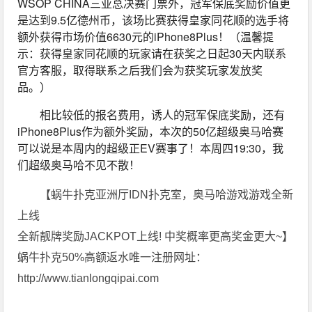
WSOP CHINA三亚总决赛门票外，冠军保底奖励价值更
是达到9.5亿德州币，该场比赛获得皇家同花顺的选手将
额外获得市场价值6630元的iPhone8Plus！（温馨提
示：获得皇家同花顺的玩家请在获奖之日起30天内联系
官方客服，取得联系之后我们会为获奖玩家发放奖
品。）
相比较低的报名费用，诱人的冠军保底奖励，还有
iPhone8Plus作为额外奖励，本次的50亿超级奥马哈赛
可以说是本周内的超级正EV赛事了！本周四19:30，我
们超级奥马哈不见不散！
【蜗牛扑克亚洲厅IDN扑克室，奥马哈游戏游戏全新
上线
全新靓牌奖励JACKPOT上线! 中奖概率更高奖金更大~】
蜗牛扑克50%高额返水唯一注册网址：
http://www.tianlongqipai.com