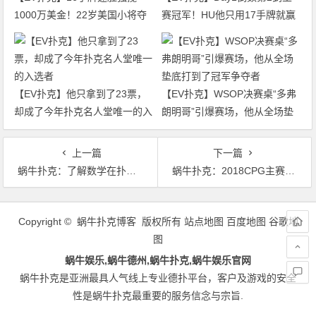
1000万美金！22岁美国小将夺
赛冠军！HU他只用17手牌就赢
得2026年WSOP主赛冠军
走1000万刀！
【EV扑克】他只拿到了23票，
【EV扑克】WSOP决赛桌“多弗
却成了今年扑克名人堂唯一的入
朗明哥”引爆赛场，他从全场垫
选者
底打到了冠军争夺者
上一篇
下一篇
蜗牛扑克：了解数学在扑克中的重要性
蜗牛扑克：2018CPG主赛事Day2：207人奖励圈打开86人晋级
文
章
Copyright © 蜗牛扑克博客 版权所有
站点地图
百度地图
谷歌地
导
图
航
蜗牛娱乐,蜗牛德州,蜗牛扑克,蜗牛娱乐官网
蜗牛扑克是亚洲最具人气线上专业德扑平台，客户及游戏的安全
性是蜗牛扑克最重要的服务信念与宗旨.