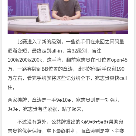
比赛进入了新的级别，一些选手们在来回之间码量
逐渐变短，最终走到all-in，第32级别，盲注
100k/200k/200k，这手牌，翻前宛志贵在HJ位置open45
万，一路弃牌到BB位置的章涛，此时的他后手仅剩190
万左右，看完手牌就将这些记分牌全下，宛志贵爽快call
住，
两家摊牌，章涛是一手9♣️10♣️，宛志贵则是一对强力
J♦️J♣️，宛志贵有些紧张，站了起来，
不过没有意外，公共牌发出的K♣️9♦️6♥️5♠️6♦️帮助宛
志贵将优势保持，拿下最终胜利，而章涛则是拿下主赛