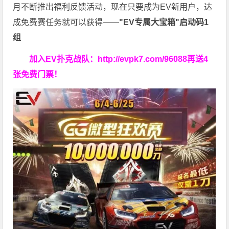
月不断推出福利反馈活动，现在只要成为EV新用户，达
成免费赛任务就可以获得——
"EV专属大宝箱"启动码1
组
加入EV扑克战队：
http://evpk7.com/96088
再送4
张免费门票！