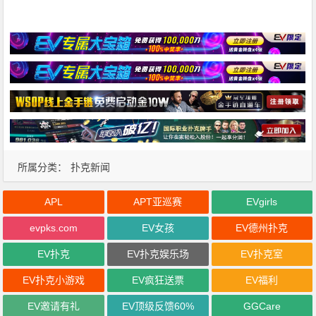
所属分类：
扑克新闻
APL
APT亚巡赛
EVgirls
evpks.com
EV女孩
EV德州扑克
EV扑克
EV扑克娱乐场
EV扑克室
EV扑克小游戏
EV疯狂送票
EV福利
EV邀请有礼
EV顶级反馈60%
GGCare