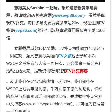
想跟美女Sashimi一起玩，
想知道最新资讯与赛
程，
敬请锁定EV扑克官网(
www.evp86.com
)。
看牌手痒
玩EV扑克，
每日多场免费赛奖励高达20w，现在注册
EV
扑克(
evp86.com
)
额外加赠
8张幸运赛门票
最高奖励1500
倍！
立即截屏瓜分10亿奖励，
EV扑克为能助力全民参与
一同狂欢，兼具智慧与美丽的
EV女孩
也会参加本次
WSOP金戒指赛与大家一同狂欢，还会带来一系列福利
活动送给大家，最新资讯敬请锁定
EV扑克博客
。就让我们在火辣辣的热情下度过吧，我们期待在
WSOP上线赛事见到您，千万别忘了您的防晒乳，详细
的赛程与赛事资讯近日内即将公布，关注蜗牛扑克官方
中文博客(
www.allnewpokerblog.com
)，即可抢先获得第
一手赛事资讯。