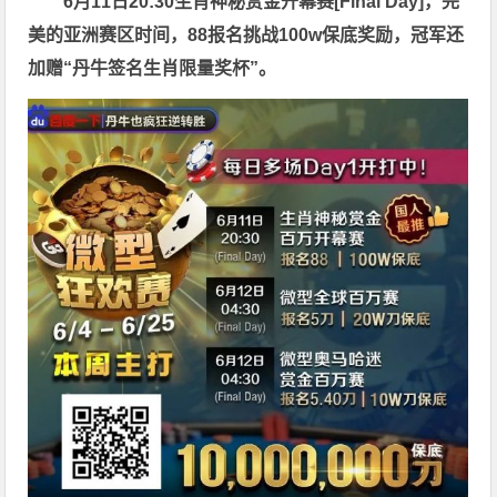
6月11日20:30
生肖神秘赏金开幕赛
[Final Day]，完
美的亚洲赛区时间，88报名挑战
100w
保底奖励，冠军还
加赠“
丹牛签名生肖限量奖杯
”。