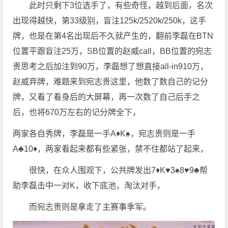
此时只剩下3位选手了，有些奇怪，越到后面，名次
出现得越快，第33级别，盲注125k/2520k/250k，这手
牌，也是在第4名出现后不久就产生的，翻前李磊在BTN
位置平跟盲注25万，SB位置的赵威call，BB位置的宛志
贵思考之后加注到90万，李磊想了想直接all-in910万，
赵威弃牌，难题来到宛志贵这里，他数了数自己的记分
牌，又看了看身后的大屏幕，再一次数了自己后手之
后，也将670万左右的记分牌全下，
两家各自秀牌，李磊是一手A♦️K♠️，宛志贵则是一手
A♣️10♦️，两家看起来都有些紧张，禁不住都站了起来，
很快，在众人围观下，公共牌发出7♦️K♥️3♠️8♥️9♣️帮
助李磊击中一对K，收下底池，淘汰对手，
而宛志贵则是拿走了主赛事季军。