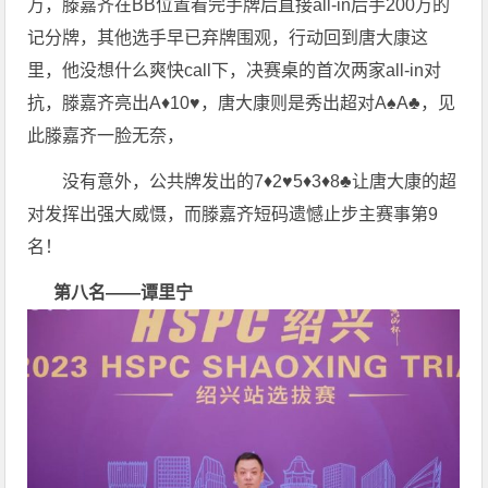
万，滕嘉齐在BB位置看完手牌后直接all-in后手200万的
记分牌，其他选手早已弃牌围观，行动回到唐大康这
里，他没想什么爽快call下，决赛桌的首次两家all-in对
抗，滕嘉齐亮出A♦️10♥️，唐大康则是秀出超对A♠️A♣️，见
此滕嘉齐一脸无奈，
没有意外，公共牌发出的7♦️2♥️5♦️3♦️8♣️让唐大康的超
对发挥出强大威慑，而滕嘉齐短码遗憾止步主赛事第9
名！
第八名——谭里宁