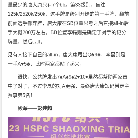
量最少的唐大康只有7个bb。第33级别，盲注
125k/2520k/250k，这手牌是级别开始的第一手牌，翻前
前面选手都弃牌，唐大康在SB位置思考之后直接all-in后
手大概200万左右，BB位置李磊则是确定了对手的记分
牌量，然后call，
见有人接下自己的all-in，唐大康甩出Q♣️9♣️，李磊则是
一手A♥️5♣️，此时两家都站了起来，
很快，公共牌发出7♠️A♠️9♠️2♥️10♦️虽然都帮助两家击
中了对子，不过李磊的对A更强，最终唐大康短码带走主
赛事第5名！
殿军——彭建超