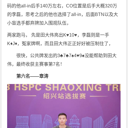
码的他all-in后手140万左右，CO位置是后手大概320万
的李磊，思考之后的他也选择了all-in，后面BTN以及大
小盲选手都弃牌加入围观队伍，
两家跑马， 先是田大伟亮出K♥️10♥️，李磊则是一手
K♦️J♦️，冤家牌啊，而且田大伟正正好好被压制住了，
很快，公共牌发出的3♣️7♣️7♠️4♥️9♠️没能帮助到田大
伟，最终收获主赛事第7名！
第六名——章涛