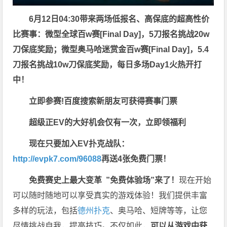
6月12日04:30带来两场低报名、高保底的超高性价
比赛事：
微型全球百w赛
[Final Day]，5刀报名挑战
20w
刀
保底奖励；
微型奥马哈迷赏金百w赛
[Final Day]，5.4
刀报名挑战
10w刀
保底奖励，每日多场Day1火热开打
中！
立即参赛!百度搜索
新朋友可获得赛事门票
超级正EV的大好机会仅有一次，立即领福利
现在只要加入EV扑克战队：
http://evpk7.com/96088
再送4张免费门票！
免费赛史上最大变革
”免费体验场”来了！
现在开始
可以随时随地可以享受真实的游戏体验！我们提供丰富
多样的玩法，包括
德州扑克
、奥马哈、短牌等等，让您
尽情挑战自我，提高技巧。不仅如此，
可以从游戏中获