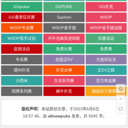
GGpoker
GGPUKE
GG扑克
GG春季狂欢赛
Sashimi
WSOP
WSOP冬巡赛
WSOP金手链
WSOP金手链战报
WSOP高手过招
丹牛也疯狂逆转胜
优惠活动
促销活动
免费比赛
免费赛
冬巡赛
创造正EV
大逃杀玩法
德州扑克
扑克女神
正EV之路
沙西米
生肖系列赛
百万幸运赛
短牌系列赛
蜗牛扑克
超级百万豪客赛
版权声明：
本站原创文章，于2023年6月6日
18:57:46
，由
allnewpuke
发表，共 5045 字。