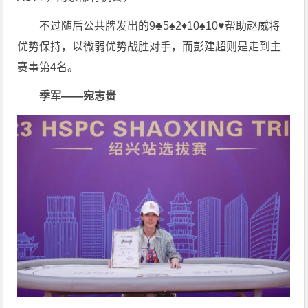
不过随后公共牌发出的9♣️5♠️2♦️10♠️10♥️帮助赵威将
优势保持，以微弱优势战胜对手，而彭建超则是走到主
赛事第4名。
季军——宛志贵