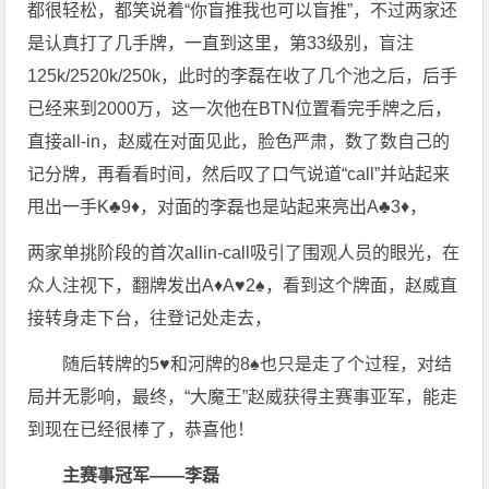
都很轻松，都笑说着“你盲推我也可以盲推”，不过两家还
是认真打了几手牌，一直到这里，第33级别，盲注
125k/2520k/250k，此时的李磊在收了几个池之后，后手
已经来到2000万，这一次他在BTN位置看完手牌之后，
直接all-in，赵威在对面见此，脸色严肃，数了数自己的
记分牌，再看看时间，然后叹了口气说道“call”并站起来
甩出一手K♣️9♦️，对面的李磊也是站起来亮出A♣️3♦️，
两家单挑阶段的首次allin-call吸引了围观人员的眼光，在
众人注视下，翻牌发出A♦️A♥️2♠️，看到这个牌面，赵威直
接转身走下台，往登记处走去，
随后转牌的5♥️和河牌的8♠️也只是走了个过程，对结
局并无影响，最终，“大魔王”赵威获得主赛事亚军，能走
到现在已经很棒了，恭喜他！
主赛事冠军——李磊