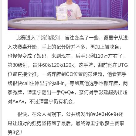
比赛进入了新的级别，盲注变高了一些，谭里宁从进
入决赛桌开始，手上的记分牌并不多，再加上被吃盲，
也慢慢变成了短码，来到现在，后手只剩110万左右了，
第30级别，盲注60k/120k/120k，这手牌，翻前他在UTG
位置直接全推，一路弃牌到CO位置的彭建超，他看完手
牌很快call住谭里宁的all-in，等到其他选手也都弃牌，两
家秀牌，谭里宁翻出一手Q♦️Q♣️，奈何对手彭建超秀出超
对A♠️A♦️，不过谭里宁仍有机会，
很快，在众人围观下，公共牌发出8♥️J♣️3♦️K♣️9♦️还
是让超对的强势坚持到了最后，最终谭里宁收获主赛事
第8名！