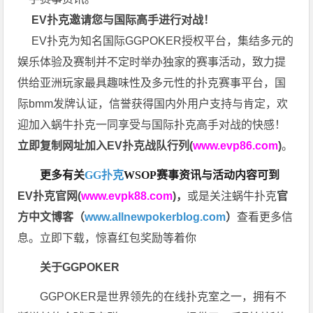
EV扑克邀请您与国际高手进行对战！
EV扑克为知名国际GGPOKER授权平台，集结多元的
娱乐体验及赛制并不定时举办独家的赛事活动，致力提
供给亚洲玩家最具趣味性及多元性的扑克赛事平台，国
际bmm发牌认证，信誉获得国内外用户支持与肯定，欢
迎加入蜗牛扑克一同享受与国际扑克高手对战的快感！
立即复制网址加入EV扑克战队行列(
www.evp86.com
)
。
更多有关
GG扑克
WSOP
赛事资讯与活动内容可到
EV扑克官网(
www.evpk88.com
)
，
或是关注蜗牛扑克
官
方中文博客（
www.allnewpokerblog.com
）
查看更多信
息。立即下载，惊喜红包奖励等着你
关于GGPOKER
GGPOKER是世界领先的在线扑克室之一，拥有不