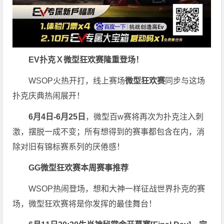
EV扑克Ｘ
微型狂欢赛
隆重登场！
WSOP火热开打，线上赛场
微型狂欢赛
同步与这场
扑克庆典热闹展开！
6月4日-6月25日
，微型百w赛将再次为扑克注入刺
激，摆脱一成不变；所有想得到的赛事都包含在内，消
除对旧有锦标赛系列的厌倦感！
GG微型狂欢赛
本周赛事推荐
WSOP热闹登场，想和大神一样征战世界扑克的赛
场，微型狂欢赛将是你发挥的最佳舞台！