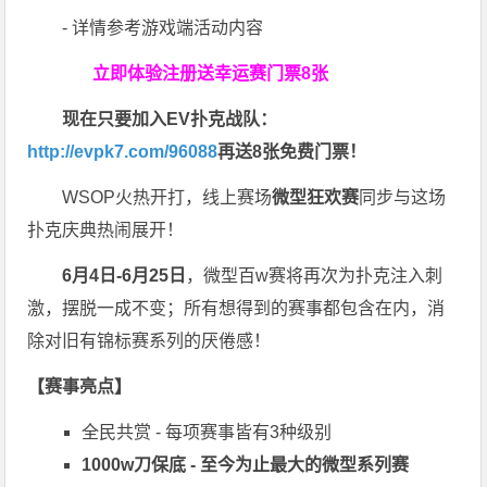
- 详情参考游戏端活动内容
立即体验
注册送幸运赛门票8张
现在只要加入EV扑克战队：
http://evpk7.com/96088
再送8张免费门票！
WSOP火热开打，线上赛场
微型狂欢赛
同步与这场
扑克庆典热闹展开！
6月4日-6月25日
，微型百w赛将再次为扑克注入刺
激，摆脱一成不变；所有想得到的赛事都包含在内，消
除对旧有锦标赛系列的厌倦感！
【赛事亮点】
全民共赏 - 每项赛事皆有3种级别
1000w刀保底 - 至今为止最大的微型系列赛