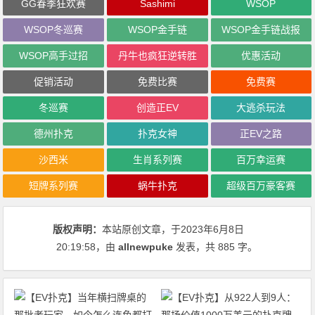
GG春季狂欢赛
Sashimi
WSOP
WSOP冬巡赛
WSOP金手链
WSOP金手链战报
WSOP高手过招
丹牛也疯狂逆转胜
优惠活动
促销活动
免费比赛
免费赛
冬巡赛
创造正EV
大逃杀玩法
德州扑克
扑克女神
正EV之路
沙西米
生肖系列赛
百万幸运赛
短牌系列赛
蜗牛扑克
超级百万豪客赛
版权声明：
本站原创文章，于2023年6月8日
20:19:58
，由
allnewpuke
发表，共 885 字。