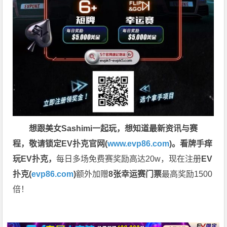
想跟美女Sashimi一起玩，
想知道最新资讯与赛
程，
敬请锁定EV扑克官网(
www.evp86.com
)。
看牌手痒
玩EV扑克，
每日多场免费赛奖励高达20w，现在注册
EV
扑克(
evp86.com
)
额外加赠
8张幸运赛门票
最高奖励1500
倍！