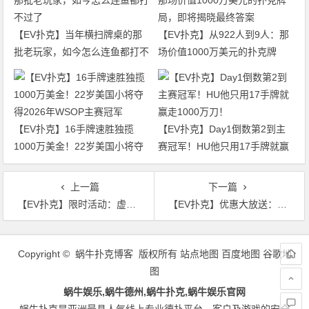
【EV扑克】当年横扫牌桌的那
【EV扑克】从922人到9人：那
批老玩家，如今怎么连鱼都打不
场价值1000万美元的扑克牌
过了
局，即将揭晓最终答案
【EV扑克】16手牌速胜独揽
【EV扑克】Day1倒数第2到主
1000万美金！22岁美国小将夺
赛冠军！HU他只用17手牌就赢
得2026年WSOP主赛冠军
走1000万刀！
上一篇
下一篇
【EV扑克】限时活动：虚拟币充值双重送高达上万元优惠送不停
【EV扑克】优惠大放送：APL免费启动金赛
文
章
Copyright © 蜗牛扑克博客 版权所有
站点地图
百度地图
谷歌地
导
图
航
蜗牛娱乐,蜗牛德州,蜗牛扑克,蜗牛娱乐官网