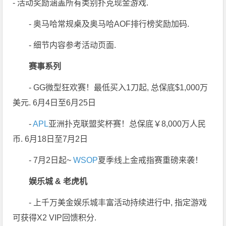
- 活动奖励涵盖所有类别扑克现金游戏.
- 奥马哈常规桌及奥马哈AOF排行榜奖励加码.
- 细节内容参考活动页面.
赛事系列
- GG微型狂欢赛！最低买入1刀起, 总保底$1,000万
美元. 6月4日至6月25日
-
APL
亚洲扑克联盟奖杯赛！总保底￥8,000万人民
币. 6月18日至7月2日
- 7月2日起~
WSOP
夏季线上金戒指赛重磅来袭！
娱乐城 & 老虎机
- 上千万美金娱乐城丰富活动持续进行中, 指定游戏
可获得X2 VIP回馈积分.