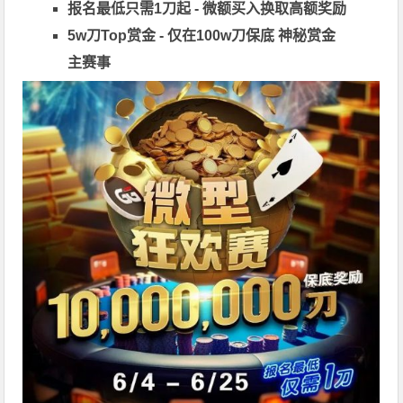
报名最低只需1刀起 - 微额买入换取高额奖励
5w刀Top赏金 - 仅在100w刀保底 神秘赏金
主赛事