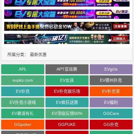
所属分类：
最新优惠
APL
APT亚巡赛
EVgirls
evpks.com
EV女孩
EV德州扑克
EV扑克
EV扑克娱乐场
EV扑克室
EV扑克小游戏
EV疯狂送票
EV福利
EV邀请有礼
EV顶级反馈60%
GGCare
GGpoker
GGPUKE
GG扑克