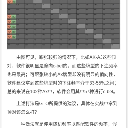
由图可见，跟张较强的情况下，比如AK-AJ这些顶
对，软件很明显是偏向c-bet的，而这些牌型的下注频率
也是最高；可跟张较小的Ax牌型却没有明显的偏向性，
软件建议拿到这些牌型时的下注频率介于33-55%之间；
总的来说在102种Ax中，软件会用其中57种进行c-bet。
上述打法是GTO所提供的建议，具体在实战中拿到
顶对该怎么打？
一种做法就是使用随机频率以匹配软件的频率，假