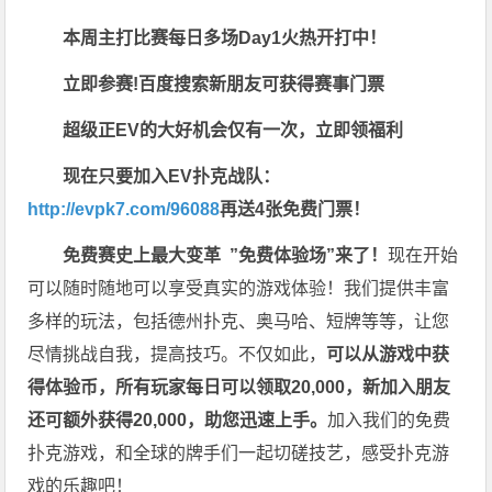
本周主打比赛每日多场Day1火热开打中！
立即参赛!百度搜索
新朋友可获得赛事门票
超级正EV的大好机会仅有一次，立即领福利
现在只要加入EV扑克战队：
http://evpk7.com/96088
再送4张免费门票！
免费赛史上最大变革
”免费体验场”来了！
现在开始
可以随时随地可以享受真实的游戏体验！我们提供丰富
多样的玩法，包括德州扑克、奥马哈、短牌等等，让您
尽情挑战自我，提高技巧。不仅如此，
可以从游戏中获
得体验币，所有玩家每日可以领取20,000，新加入朋友
还可额外获得20,000，助您迅速上手。
加入我们的免费
扑克游戏，和全球的牌手们一起切磋技艺，感受扑克游
戏的乐趣吧！