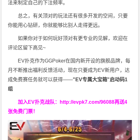
法来制定自己的下注频率。
总之，有关顶对的玩法还有很多开发的空间，只要
你能用心钻研，你就能够比别人走得更远。
如果你对于如何玩好顶对有更专业的见解，欢迎在
评论区留下高见~
EV扑克作为GGPoker在国内新开设的旗舰品牌，每
月不断推出福利反馈活动，现在只要成为EV新用户，达
成免费赛任务就可以获得——
"EV专属大宝箱"启动码1
组
加入EV扑克战队：
http://evpk7.com/96088
再送4
张免费门票！