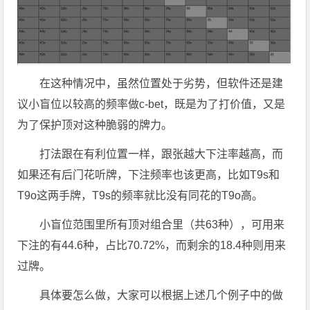
在这种情况中，虽然位置处于劣势，但软件还是建
议小盲位以较高的频率做c-bet，既是为了打价值，又是
为了保护顶对这种脆弱的牌力。
打法跟在有利位置一样，跟张越大下注率越高，而
如果还有后门花听牌，下注频率也该更高，比如T9s和
T9o这两手牌，T9s的频率就比没有同花的T9o高。
小盲位范围里所有顶对组合里（共63种），可用来
下注的有44.6种，占比70.72%，而剩余的18.4种则用来
过牌。
具体要怎么做，大家可以根据上述几个例子中的做