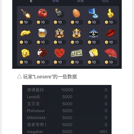
△ 玩家“Loesere”的一些数据