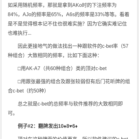
如采用随机频率，那就是拿到AKo时的下注频率为
84%，AJo的频率是65%，A6s的频率是33%等等。看着
是不是觉得根本记不住也很难实施？因为它确实难记住
也难执行...
因此更接地气的做法找出一种跟软件的c-bet率（57
种组合）大致相同的频率，比如下面这种：
□用AK-A7（共60种组合）类的顶对c-bet
□用跟张最强的组合及跟张较弱但有后门花听牌的组
合c-bet（约50种）
总之就是c-bet的总频率与软件推荐的大致相同即
可。
例子#2
：
翻牌发出
10
♠8
♥6
♦