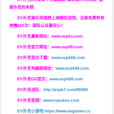
是扑克的本质
EV扑克娱乐场强势上线疯狂送钱，注册免费转老
虎機100次！国际认证最安心！
EV扑克最新网址：
www.evpks.com
EV扑克官方网址：
www.evp86.com
EV扑克官方下载：
www.evpk66.com
EV扑克电脑版网址：
www.evpk88.com
EV扑克GG官方：
www.evpk68.com
EV扑克战队
：
http://evpk7.com/96088
EV扑克官网：
www.evpukes.com
EV扑克小游戏
https://www.evgames.cc