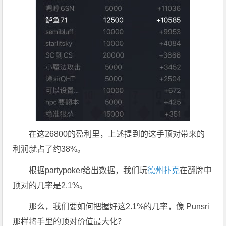
在这26800的盈利里，上述提到的这手顶对带来的
利润就占了约38%。
根据partypoker给出数据，我们玩
德州扑克
在翻牌中
顶对的几率是2.1%。
那么，我们要如何把握好这2.1%的几率，像 Punsri
那样将手里的顶对价值最大化？