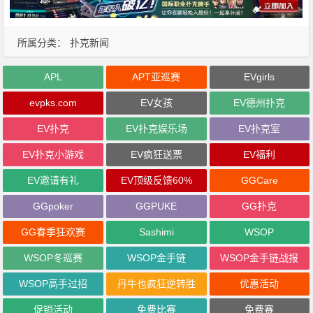
所属分类：
扑克新闻
APL
APT亚巡赛
EVgirls
evpks.com
EV女孩
EV德州扑克
EV扑克
EV扑克娱乐场
EV扑克室
EV扑克小游戏
EV疯狂送票
EV福利
EV邀请有礼
EV顶级反馈60%
GGCare
GGpoker
GGPUKE
GG扑克
GG春季狂欢赛
Sashimi
WSOP
WSOP冬巡赛
WSOP金手链
WSOP金手链战报
WSOP高手过招
丹牛也疯狂逆转胜
优惠活动
促销活动
免费比赛
免费赛