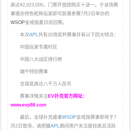
高达¥2,023,000，门票开放团购买十送一。于该场赛
事猎杀特色昵称玩家即可获邀参赛7月2日举办的
WSOP
金戒指夏日巡回赛。
本次
APL
共有20场奖杯赛事并有以下四大特点：
中国玩家专属时区
中国八大战区排行榜
端午特别赛事
总保底高达八千万人民币
赛事详情关注
EV扑克官方网址：
www.evp86.com
最后，全球扑克盛事
WSOP
金戒指赛事即将于7
月2日登场，请把握
APL
期间用户关注度较高且活跃