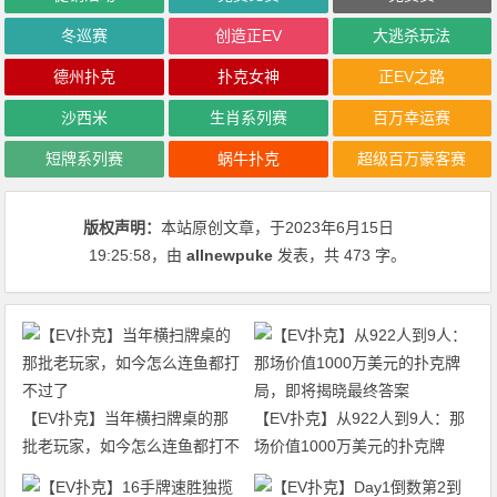
冬巡赛
创造正EV
大逃杀玩法
德州扑克
扑克女神
正EV之路
沙西米
生肖系列赛
百万幸运赛
短牌系列赛
蜗牛扑克
超级百万豪客赛
版权声明：
本站原创文章，于2023年6月15日
19:25:58
，由
allnewpuke
发表，共 473 字。
【EV扑克】当年横扫牌桌的那
【EV扑克】从922人到9人：那
批老玩家，如今怎么连鱼都打不
场价值1000万美元的扑克牌
过了
局，即将揭晓最终答案