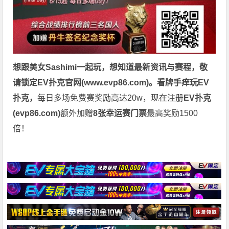
想跟美女
Sashimi
一起玩，
想知道最新资讯与赛程，
敬
请锁定EV扑克官网(
www.evp86.com
)。
看牌手痒玩EV
扑克，
每日多场免费赛奖励高达20w，现在注册
EV扑克
(
evp86.com
)
额外加赠
8张幸运赛门票
最高奖励1500
倍！