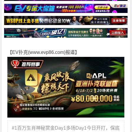
【EV扑克(
www.evp86.com
)报道】
#1百万生肖神秘赏金Day1多场Day1今日开打，保底