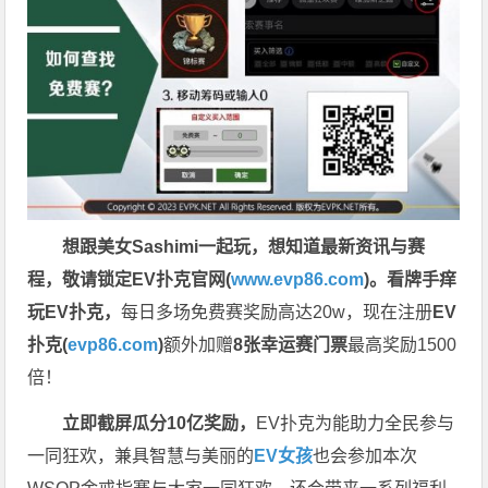
想跟美女Sashimi一起玩，
想知道最新资讯与赛
程，
敬请锁定EV扑克官网(
www.evp86.com
)。
看牌手痒
玩EV扑克，
每日多场免费赛奖励高达20w，现在注册
EV
扑克(
evp86.com
)
额外加赠
8张幸运赛门票
最高奖励1500
倍！
立即截屏瓜分10亿奖励，
EV扑克为能助力全民参与
一同狂欢，兼具智慧与美丽的
EV女孩
也会参加本次