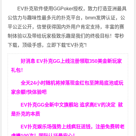
EV扑克软件使用GGPoker授权，致力打造亚洲最具
公信力与趣味性最多元的扑克平台，bmm发牌认证，公
平公正公开，信誉获得国内外用户肯定支持，丰富的赛
制体验以及带给玩家极致乐趣是我们的终极目标！零秒
下载，顶级手感，立即下载“EV扑克”!
好消息 EV扑克GG上线注册领取350美金新玩家
礼包！
全天24小时随机将掉落现金红包至牌局底池或玩
家余额!快体验吧
EV扑克GG
全新中文旗舰站
追求高EV
的决定
就
是扑克的本质
EV扑克娱乐场强势上线疯狂送钱，注册免费转老
虎機100次！国际认证最安心！