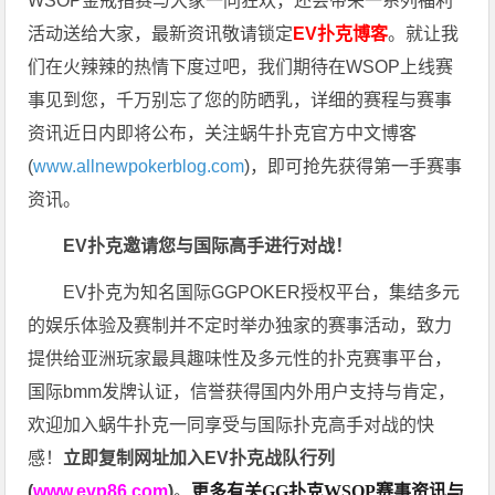
WSOP金戒指赛与大家一同狂欢，还会带来一系列福利
活动送给大家，最新资讯敬请锁定
EV扑克博客
。
就让我
们在火辣辣的热情下度过吧，我们期待在WSOP上线赛
事见到您，千万别忘了您的防晒乳，详细的赛程与赛事
资讯近日内即将公布，关注蜗牛扑克官方中文博客
(
www.allnewpokerblog.com
)，即可抢先获得第一手赛事
资讯。
EV扑克邀请您与国际高手进行对战！
EV扑克为知名国际GGPOKER授权平台，集结多元
的娱乐体验及赛制并不定时举办独家的赛事活动，致力
提供给亚洲玩家最具趣味性及多元性的扑克赛事平台，
国际bmm发牌认证，信誉获得国内外用户支持与肯定，
欢迎加入蜗牛扑克一同享受与国际扑克高手对战的快
感！
立即复制网址加入EV扑克战队行列
(
www.evp86.com
)
。
更多有关GG扑克WSOP
赛事资讯与