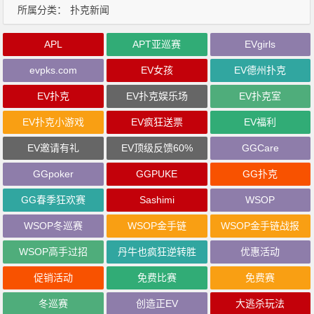
所属分类：
扑克新闻
APL
APT亚巡赛
EVgirls
evpks.com
EV女孩
EV德州扑克
EV扑克
EV扑克娱乐场
EV扑克室
EV扑克小游戏
EV疯狂送票
EV福利
EV邀请有礼
EV顶级反馈60%
GGCare
GGpoker
GGPUKE
GG扑克
GG春季狂欢赛
Sashimi
WSOP
WSOP冬巡赛
WSOP金手链
WSOP金手链战报
WSOP高手过招
丹牛也疯狂逆转胜
优惠活动
促销活动
免费比赛
免费赛
冬巡赛
创造正EV
大逃杀玩法