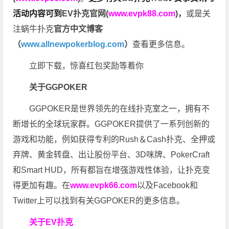
活动内容可到
EV扑克官网(
www.evpk88.com
)
，
或是关
注蜗牛扑克
官方中文博客
（
www.allnewpokerblog.com
）
查看更多信息。
立即下载，惊喜红包奖励等着你
关于GGPOKER
GGPOKER是世界领先的在线扑克室之一，拥有不
断增长的全球玩家群。GGPOKER提供了一系列创新的
游戏和功能，例如获得专利的Rush＆Cash扑克、全押或
弃牌、黄金转盘、出让股份平台、3D咪牌、PokerCraft
和Smart HUD，所有都旨在增强游戏性体验，让扑克变
得更加有趣。在
www.evpk66.com
以及Facebook和
Twitter上可以找到有关GGPOKER的更多信息。
关于EV扑克