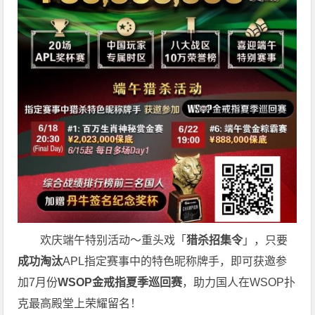
欢庆端午特别活动～重头戏「
猎杀招集令
」，只要
成功淘汰
APL指定赛事中的特色昵称牌手，即可获邀参
加7月份
WSOP金戒指夏季巡回赛
，助力国人在WSOP扑
克最高殿堂上荣耀留名！