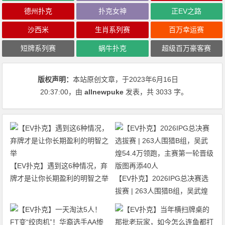
德州扑克
扑克女神
正EV之路
沙西米
生肖系列赛
百万幸运赛
短牌系列赛
蜗牛扑克
超级百万豪客赛
版权声明：
本站原创文章，于2023年6月16日
20:37:00
，由
allnewpuke
发表，共 3033 字。
【EV扑克】遇到这6种情况，弃
牌才是让你长期盈利的明智之举
【EV扑克】2026IPG总决赛选
拔赛 | 263人围猎B组，吴武煌
54.4万领跑，主赛第一轮晋级版
图再添40人