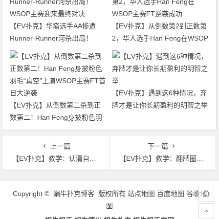
【EV扑克】华裔选手AA惨遭
【EV扑克】从倒数第2到正数第
Runner-Runner河杀出局！
2，华人选手Han Feng在WSOP
WSOP主赛迎来最终对决
主赛FT逆袭成功
【EV扑克】遇到这6种情况，弃
【EV扑克】从倒数第二杀到正
牌才是让你长期盈利的明智之举
数第二！Han Feng身披粉色羽
毛“真空”上演WSOP主赛FT首日
大逆袭
上一篇
下一篇
【EV扑克】教学：认清自己错在哪很重要
【EV扑克】教学：翻牌圈击中超强牌，怎么打才能赢更多
文
章
Copyright © 蜗牛扑克博客 版权所有
站点地图
百度地图
谷歌地
导
图
航