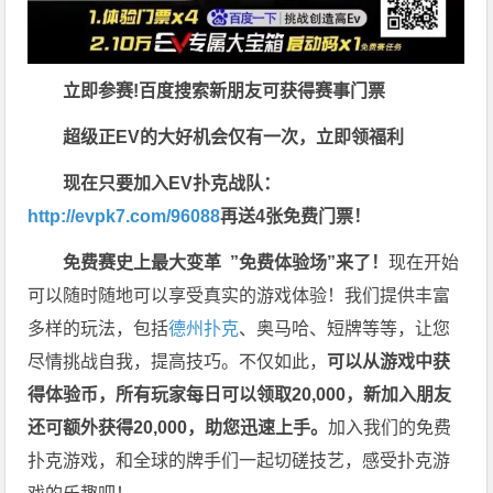
立即参赛!百度搜索
新朋友可获得赛事门票
超级正EV的大好机会仅有一次，立即领福利
现在只要加入EV扑克战队：
http://evpk7.com/96088
再送4张免费门票！
免费赛史上最大变革
”免费体验场”来了！
现在开始
可以随时随地可以享受真实的游戏体验！我们提供丰富
多样的玩法，包括
德州扑克
、奥马哈、短牌等等，让您
尽情挑战自我，提高技巧。不仅如此，
可以从游戏中获
得体验币，所有玩家每日可以领取20,000，新加入朋友
还可额外获得20,000，助您迅速上手。
加入我们的免费
扑克游戏，和全球的牌手们一起切磋技艺，感受扑克游