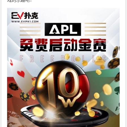
戏的乐趣吧！