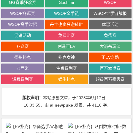
GG春季狂欢赛
Sashimi
WSOP
WSOP冬巡赛
WSOP金手链
WSOP金手链战报
WSOP高手过招
丹牛也疯狂逆转胜
优惠活动
促销活动
免费比赛
免费赛
冬巡赛
创造正EV
大逃杀玩法
德州扑克
扑克女神
正EV之路
沙西米
生肖系列赛
百万幸运赛
短牌系列赛
蜗牛扑克
超级百万豪客赛
版权声明：
本站原创文章，于2023年6月17日
10:03:55
，由
allnewpuke
发表，共 4116 字。