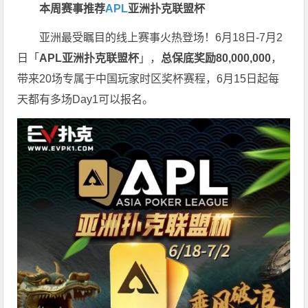
本周赛事推荐
APL
亚洲扑克联盟杯
亚洲最受瞩目的线上赛事火热登场！6月18日-7月2
日「
APL亚洲扑克联盟杯
」，
总保底奖励80,000,000
，
带来20场专属于中国玩家时区奖杯赛程，6月15日起每
天都有多场Day1可以报名。