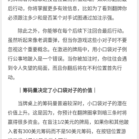
后行动，你将掌握更多有效信息，比如为了看到翻牌你
必须跟注多少和是否某个对手试图通过加注示强。
除此之外，你能够在每个后续下注回合最后行动。
虽然听起来像老调重弹，但当你游戏这些小对子时不要
忽视这个重要概念。在激进的牌局中，用小口袋对子例
行公事地跛入是一个错误。当你被加注时，你往往会遇
到令人失望的局面，而且你翻后将在不利位置首先行
动。
｜筹码量决定了小口袋对子的价值｜
当牌桌上的筹码量普遍较深时，小口袋对子的潜在
价值上升。这是因为，你预计在翻牌圈拿到暗三条时将
赢得很多资金。在盲注1/2美元的牌局，如果你和其他跛
入者有300美元筹码而不是50美元筹码，在按钮位置游