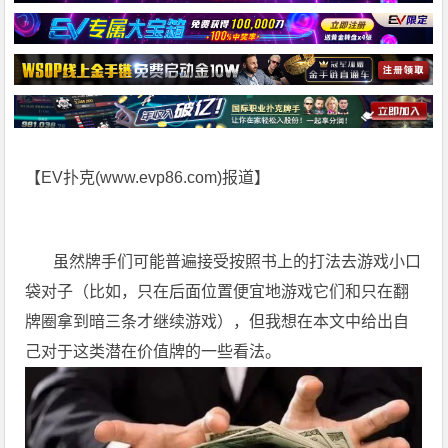
【EV扑克(
www.evp86.com
)报道】
虽然牌手们可能普遍接受按照书上的打法去游戏小口
袋对子（比如，只在后面位置便宜地游戏它们和只在翻
牌圈拿到暗三条才继续游戏），但我想在本文中给出自
己对于这类潜在价值牌的一些看法。