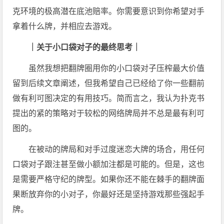
克环境的极高潜在底池赔率。你需要意识到你希望对手
拿着什么牌，并相应去游戏。
｜关于小口袋对子的最终思考｜
虽然我想把翻牌圈用你的小口袋对子压榨最大价值
留到后续文章阐述，但我希望自己已经给了你一些翻前
做有利可图决定的有用技巧。简而言之，我认为扑克书
提出的紧的策略对于较松的网络牌局并不总是最有利可
图的。
在被动的牌局和对手过度迷恋大牌的场合，用任何
口袋对子跟注甚至做小额加注都是可能的。但是，这也
是需要严格守纪的牌型。如果你还不能在棘手的翻牌面
果断放弃你的小对子，你最好还是坚持游戏那些强起手
牌。