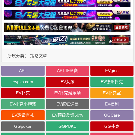
所属分类：
策略文章
APL
APT亚巡赛
EVgirls
evpks.com
EV女孩
EV德州扑克
EV扑克
EV扑克娱乐场
EV扑克室
EV扑克小游戏
EV疯狂送票
EV福利
EV邀请有礼
EV顶级反馈60%
GGCare
GGpoker
GGPUKE
GG扑克