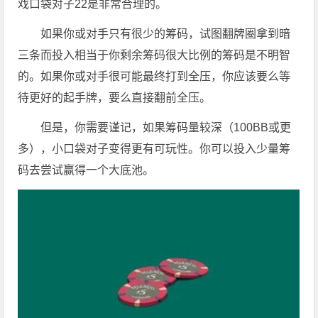
戏口袋对子22是非常合理的。
如果你或对手只有很少的筹码，试图翻牌圈拿到暗
三条而投入相当于你剩余筹码很大比例的筹码是不明智
的。如果你或对手很可能最终打到全压，你应该要么等
待更好的起手牌，要么直接翻前全压。
但是，你需要谨记，如果筹码量较深（100BB或更
多），小口袋对子变得更有可玩性。你可以投入少量筹
码去尝试赢得一个大底池。