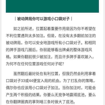
｜被动牌局你可以游戏小口袋对子｜
如之前所述，位置起着重要作用是因为你不希望在
不利位置遇到太多加注。但是，在没有太多翻前加注的
被动牌局，你可以安全地游戏所有小口袋对子。和相同
的牌手游戏几圈后，你就能够看出牌桌的整体游戏风
格。如果你翻前很少被加注，而且许多牌手喜欢跛入，
为何不在任何位置游戏任何对子呢？
虽然翻后最好处在有利位置，但我仍然会利用拿着
口袋对子33或44便宜入局的机会。为了打乱你的策略，
偶尔你也应该用小口袋对子加注。当你加注时，可能会
产生两个积极的结果。你要么无竞争地赢得底池，要么
在你翻牌圈真的拿到暗三条时做大了底池。