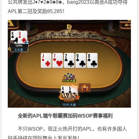
公共牌发出J♦7♥2♣9♣8♣，bang2023以高张A成功夺得
APL第二冠及奖励85,285！
全新的APL端午粽霸赛加码WSOP赛事福利
不只WSOP，现正火热开打的APL，也有许多国人
好手持续在国际舞台上发光发热！