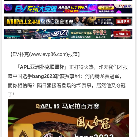
【EV扑克(
www.evp86.com
)报道】
「
APL亚洲扑克联盟杯
」正打得火热，昨天我们才报
道中国选手
bang2023
斩获赛事#4：河内腾龙赛冠军，
而你相信吗？隔日紧接着登场的#5赛事，居然他又夺冠
了！