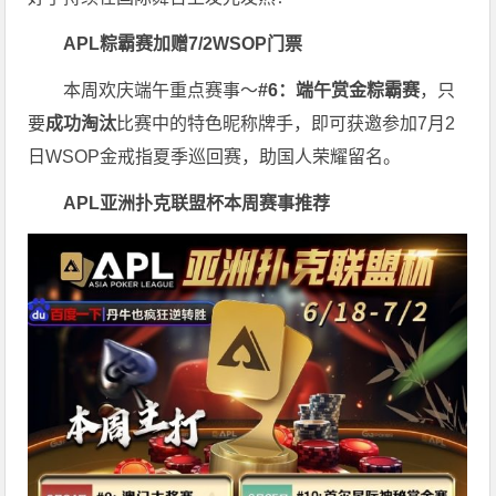
APL粽霸赛加赠7/2WSOP门票
本周欢庆端午重点赛事～
#6：端午赏金粽霸赛
，只
要
成功淘汰
比赛中的特色昵称牌手，即可获邀参加7月2
日WSOP金戒指夏季巡回赛，助国人荣耀留名。
APL亚洲扑克联盟杯
本周赛事推荐