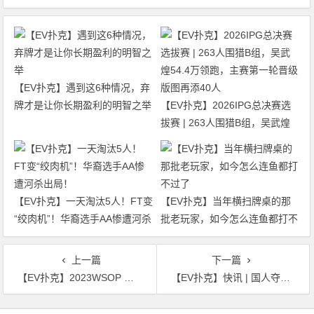
【EV扑克】遇到这6种情况，弃
牌才是让你长期盈利的明智之举
【EV扑克】2026IPG总决赛选
拔赛 | 263人围猎B组，吴武煌
54.4万领跑，主赛第一轮晋级版
图再添40人
【EV扑克】一天淘汰5人！FT变
【EV扑克】当年横扫牌桌的那
“绞肉机”！华裔选手AA惨遭河杀
批老玩家，如今怎么连鱼都打不
出局！
过了
上一篇
下一篇
【EV扑克】2023WSOP ：张阳在赛事#44以记分牌领先者身份进入Day 3
【EV扑克】快讯 | 国人夺第四条金手链获500W+奖金！张阳WSOP赛事#44夺冠
文