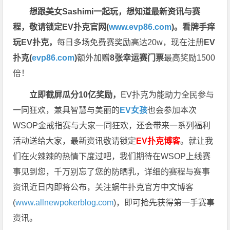
想跟美女Sashimi一起玩，
想知道最新资讯与赛
程，
敬请锁定EV扑克官网(
www.evp86.com
)。
看牌手痒
玩EV扑克，
每日多场免费赛奖励高达20w，现在注册
EV
扑克(
evp86.com
)
额外加赠
8张幸运赛门票
最高奖励1500
倍！
立即截屏瓜分10亿奖励，
EV扑克为能助力全民参与
一同狂欢，兼具智慧与美丽的
EV女孩
也会参加本次
WSOP金戒指赛与大家一同狂欢，还会带来一系列福利
活动送给大家，最新资讯敬请锁定
EV扑克博客
。
就让我
们在火辣辣的热情下度过吧，我们期待在WSOP上线赛
事见到您，千万别忘了您的防晒乳，详细的赛程与赛事
资讯近日内即将公布，关注蜗牛扑克官方中文博客
(
www.allnewpokerblog.com
)，即可抢先获得第一手赛事
资讯。