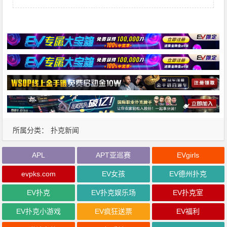
所属分类：
扑克新闻
APL
APT亚巡赛
EVgirls
evpks.com
EV女孩
EV德州扑克
EV扑克
EV扑克娱乐场
EV扑克室
EV扑克小游戏
EV疯狂送票
EV福利