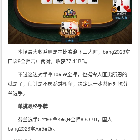
本场最大收益则是在比赛剩下三人时，bang2023拿
口袋9全押击中两对，收获77.41BB。
不过这边对手拿10♠5♥全押，也挺令人匪夷所思的
就是了，估计是不愿鹬蚌相争，决定退一步共同对抗芬
兰选手。
单挑最终手牌
芬兰选手Ceff98拿K♣Q♦全押8.83BB，国人
bang2023拿A♠5♣跟。