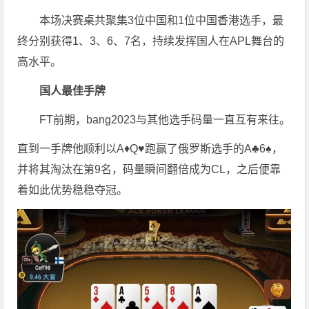
本场决赛桌共聚集3位中国和1位中国香港选手，最
终分别获得1、3、6、7名，持续发挥国人在APL舞台的
高水平。
国人最佳手牌
FT前期，bang2023与其他选手码量一直互有来往。
直到一手牌他顺利以A♦Q♥跑赢了俄罗斯选手的A♣6♠，
并将其淘汰在第9名，码量瞬间翻倍成为CL，之后便靠
着如此优势稳稳夺冠。