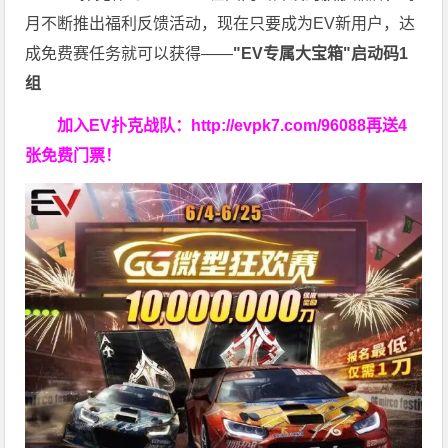
月不断推出福利反馈活动，现在只要成为EV新用户，达
成免费赛任务就可以获得——
"EV专属大宝箱"启动码1
组
加入EV扑克战队：
http://evpk7.com/96088
再送4
张免费门票！