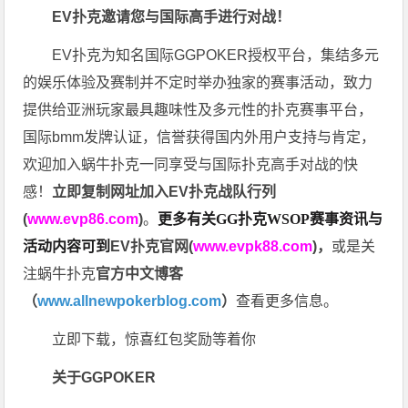
EV扑克邀请您与国际高手进行对战！
EV扑克为知名国际GGPOKER授权平台，集结多元
的娱乐体验及赛制并不定时举办独家的赛事活动，致力
提供给亚洲玩家最具趣味性及多元性的扑克赛事平台，
国际bmm发牌认证，信誉获得国内外用户支持与肯定，
欢迎加入蜗牛扑克一同享受与国际扑克高手对战的快
感！
立即复制网址加入EV扑克战队行列
(
www.evp86.com
)
。
更多有关GG扑克WSOP
赛事资讯与
活动内容可到
EV扑克官网(
www.evpk88.com
)
，
或是关
注蜗牛扑克
官方中文博客
（
www.allnewpokerblog.com
）
查看更多信息。
立即下载，惊喜红包奖励等着你
关于GGPOKER