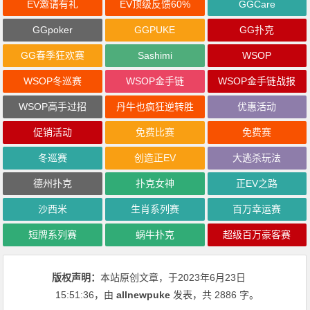
EV邀请有礼
EV顶级反馈60%
GGCare
GGpoker
GGPUKE
GG扑克
GG春季狂欢赛
Sashimi
WSOP
WSOP冬巡赛
WSOP金手链
WSOP金手链战报
WSOP高手过招
丹牛也疯狂逆转胜
优惠活动
促销活动
免费比赛
免费赛
冬巡赛
创造正EV
大逃杀玩法
德州扑克
扑克女神
正EV之路
沙西米
生肖系列赛
百万幸运赛
短牌系列赛
蜗牛扑克
超级百万豪客赛
版权声明：
本站原创文章，于2023年6月23日
15:51:36
，由
allnewpuke
发表，共 2886 字。