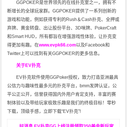
GGPOKER是世界领先的在线扑克室之一，拥有不
断增长的全球玩家群。GGPOKER提供了一系列创新的
游戏和功能，例如获得专利的Rush＆Cash扑克、全押或
弃牌、黄金转盘、出让股份平台、3D咪牌、PokerCraft
和Smart HUD，所有都旨在增强游戏性体验，让扑克变
得更加有趣。在
www.evpk66.com
以及Facebook和
Twitter上可以找到有关GGPOKER的更多信息。
关于EV扑克
EV扑克软件使用GGPoker授权，致力打造亚洲最具
公信力与趣味性最多元的扑克平台，bmm发牌认证，公
平公正公开，信誉获得国内外用户肯定支持，丰富的赛
制体验以及带给玩家极致乐趣是我们的终极目标！零秒
下载，顶级手感，立即下载“EV扑克”!
好消息 EV扑克GG上线注册领取350美金新玩家