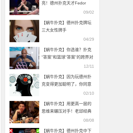
亮！德州扑克天才Fedor
Holz的8个成功要诀
09/02
【蜗牛扑克】德州扑克牌坛
三大女性牌手
04/29
【蜗牛扑克】你选谁？扑克
“答案”和篮球“答案”的跨界对
决——Ivey vs 艾弗森！
12/11
【蜗牛扑克】因为玩德州扑
克变得更加聪明了，你同意
吗？
02/10
【蜗牛扑克】用更高一层的
思维来碾压对手！老邱经典
德州扑克实战牌例（3）
08/08
【蜗牛扑克】德州扑克中下