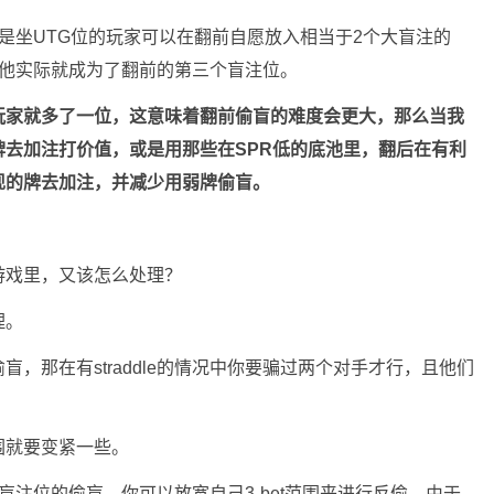
说就是坐UTG位的玩家可以在翻前自愿放入相当于2个大盲注的
一来他实际就成为了翻前的第三个盲注位。
玩家就多了一位，这意味着翻前偷盲的难度会更大，那么当我
去加注打价值，或是用那些在SPR低的底池里，翻后在有利
现的牌去加注，并减少用弱牌偷盲。
游戏里，又该怎么处理？
理。
，那在有straddle的情况中你要骗过两个对手才行，且他们
围就要变紧一些。
面对盲注位的偷盲，你可以放宽自己3-bet范围来进行反偷，由于