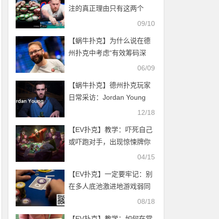
注的真正理由只有这两个
09/10
【蜗牛扑克】为什么说在德
州扑克中考虑“有效筹码深
度” 是十分重要的
06/09
【蜗牛扑克】德州扑克玩家
日常采访：Jordan Young
12/18
【EV扑克】教学：吓死自己
或吓跑对手，出现惊悚牌你
会怎么打？
04/15
【EV扑克】一定要牢记：别
在多人底池激进地游戏弱同
花听牌！
08/18
【EV扑克】教学：如何在常