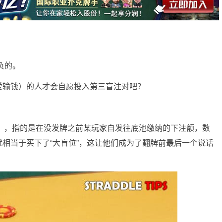
负的。
爱输钱）的人才会自愿投入第三盲注对吧？
dle），指的是在没发牌之前某玩家自发往底池缴纳的下注额，数
相当于买下了“大盲位”，这让他们成为了翻牌前最后一个说话