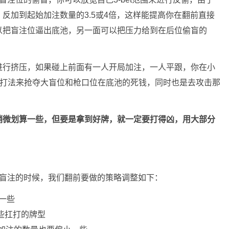
反加到起始加注数量的3.5或4倍，这样能提高你在翻前直接
以把盲注位逼出底池，另一面可以把压力给到在后位偷盲的
进行挤压，如果碰上前面有一人开局加注，一人平跟，你在小
种打法来抢夺大盲位和枪口位在底池的死钱，同时也是去攻击那
稍微划算一些，但要是拿到好牌，就一定要打得凶，用大部分
或第三盲注的时候，我们翻前要做的策略调整如下：
小一些
些扛打的牌型