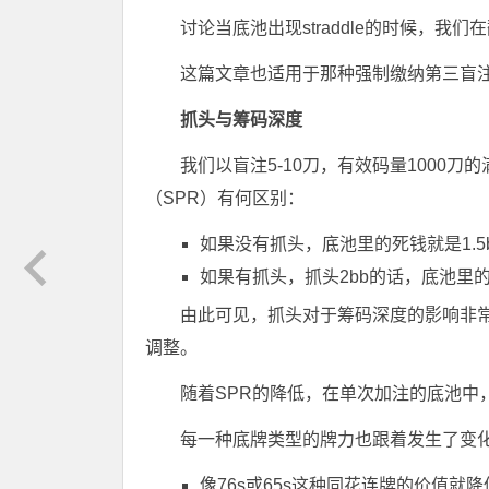
讨论当底池出现straddle的时候，
这篇文章也适用于那种强制缴纳第三盲
抓头与筹码深度
我们以盲注5-10刀，有效码量1000
（SPR）有何区别：
如果没有抓头，底池里的死钱就是1.5b
如果有抓头，抓头2bb的话，底池里的死钱
由此可见，抓头对于筹码深度的影响非常
调整。
随着SPR的降低，在单次加注的底池中
每一种底牌类型的牌力也跟着发生了变
像76s或65s这种同花连牌的价值就降