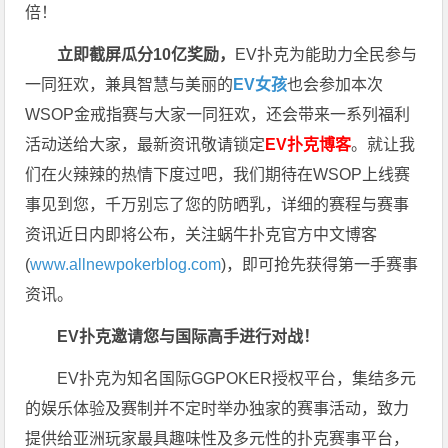
倍！
立即截屏瓜分10亿奖励，
EV扑克为能助力全民参与
一同狂欢，兼具智慧与美丽的
EV女孩
也会参加本次
WSOP金戒指赛与大家一同狂欢，还会带来一系列福利
活动送给大家，最新资讯敬请锁定
EV扑克博客
。
就让我
们在火辣辣的热情下度过吧，我们期待在WSOP上线赛
事见到您，千万别忘了您的防晒乳，详细的赛程与赛事
资讯近日内即将公布，关注蜗牛扑克官方中文博客
(
www.allnewpokerblog.com
)，即可抢先获得第一手赛事
资讯。
EV扑克邀请您与国际高手进行对战！
EV扑克为知名国际GGPOKER授权平台，集结多元
的娱乐体验及赛制并不定时举办独家的赛事活动，致力
提供给亚洲玩家最具趣味性及多元性的扑克赛事平台，