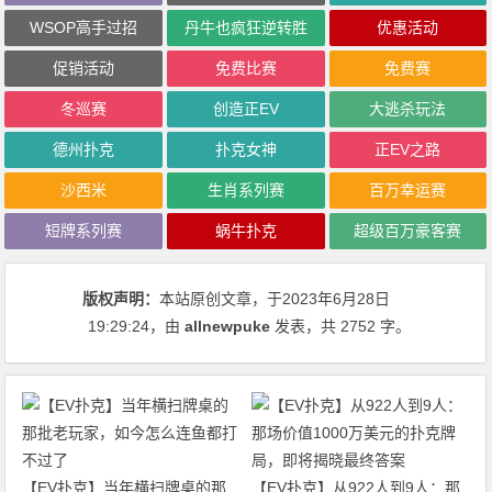
WSOP高手过招
丹牛也疯狂逆转胜
优惠活动
促销活动
免费比赛
免费赛
冬巡赛
创造正EV
大逃杀玩法
德州扑克
扑克女神
正EV之路
沙西米
生肖系列赛
百万幸运赛
短牌系列赛
蜗牛扑克
超级百万豪客赛
版权声明：
本站原创文章，于2023年6月28日
19:29:24
，由
allnewpuke
发表，共 2752 字。
【EV扑克】当年横扫牌桌的那
【EV扑克】从922人到9人：那