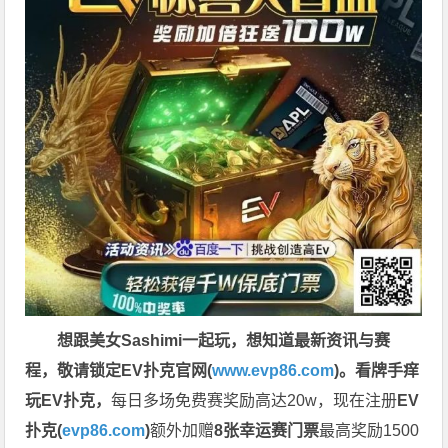
想跟美女Sashimi一起玩，
想知道最新资讯与赛
程，
敬请锁定EV扑克官网(
www.evp86.com
)。
看牌手痒
玩EV扑克，
每日多场免费赛奖励高达20w，现在注册
EV
扑克(
evp86.com
)
额外加赠
8张幸运赛门票
最高奖励1500