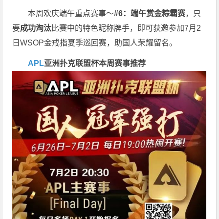
本周欢庆端午重点赛事～
#6：端午赏金粽霸赛
，只
要
成功淘汰
比赛中的特色昵称牌手，即可获邀参加7月2
日WSOP金戒指夏季巡回赛，助国人荣耀留名。
APL
亚洲扑克联盟杯
本周赛事推荐