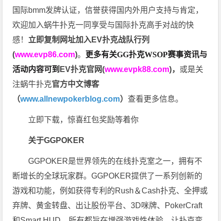
国际bmm发牌认证，信誉获得国内外用户支持与肯定，
欢迎加入蜗牛扑克一同享受与国际扑克高手对战的快
感！
立即复制网址加入EV扑克战队行列
(
www.evp86.com
)
。
更多有关GG扑克WSOP
赛事资讯与
活动内容可到
EV扑克官网(
www.evpk88.com
)
，
或是关
注蜗牛扑克
官方中文博客
（
www.allnewpokerblog.com
）
查看更多信息。
立即下载，惊喜红包奖励等着你
关于GGPOKER
GGPOKER是世界领先的在线扑克室之一，拥有不
断增长的全球玩家群。GGPOKER提供了一系列创新的
游戏和功能，例如获得专利的Rush＆Cash扑克、全押或
弃牌、黄金转盘、出让股份平台、3D咪牌、PokerCraft
和Smart HUD，所有都旨在增强游戏性体验，让扑克变