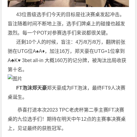
43位晋级选手们今天的目标是往决赛桌发起冲击。
盲注随着时间不断地上涨，选手们牌桌上的碰撞也越发
激烈。每一个POT对参赛选手们来说都很关键。
还剩10个人的时候，盲注：4万/8万/8万，翻牌前张
驰在UTG位A♠A♦，加注16万，郑天豪在UTG+1位拿到
A♣K♥ 3bet all-in 大概160万的记分牌，被淘汰出局收获
第十名。
FT泡沫郑天豪
郑天豪成为FT泡沫，最终FT9人决赛
桌诞生。
恭喜打进本次2023 TPC老虎杯第二季主赛FT决赛
桌的九位选手们！期待在明天中午12点的主赛事决赛桌
上，见证最终的获胜冠军。