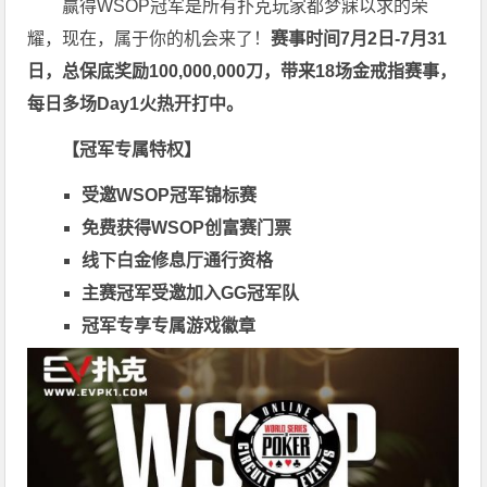
赢得WSOP冠军是所有扑克玩家都梦寐以求的荣
耀，现在，属于你的机会来了！
赛事时间
7月2日-7月31
日，
总保底奖励100,000,000刀
，带来18场金戒指赛事，
每日多场Day1火热开打中。
【冠军专属特权】
受邀WSOP冠军锦标赛
免费获得WSOP创富赛门票
线下白金修息厅通行资格
主赛冠军受邀加入GG冠军队
冠军专享专属游戏徽章