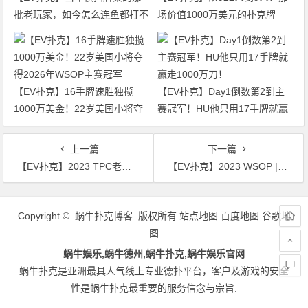
批老玩家，如今怎么连鱼都打不
场价值1000万美元的扑克牌
过了
局，即将揭晓最终答案
【EV扑克】16手牌速胜独揽
【EV扑克】Day1倒数第2到主
1000万美金！22岁美国小将夺
赛冠军！HU他只用17手牌就赢
得2026年WSOP主赛冠军
走1000万刀！
上一篇
下一篇
【EV扑克】2023 TPC老虎杯第二季｜主赛事101人奖励圈诞生 司宇寒194万记分牌领衔43人晋级
【EV扑克】2023 WSOP | 三名中国选手进入奥马哈豪客赛31强
文
章
Copyright © 蜗牛扑克博客 版权所有
站点地图
百度地图
谷歌地
导
图
航
蜗牛娱乐,蜗牛德州,蜗牛扑克,蜗牛娱乐官网
蜗牛扑克是亚洲最具人气线上专业德扑平台，客户及游戏的安全
性是蜗牛扑克最重要的服务信念与宗旨.