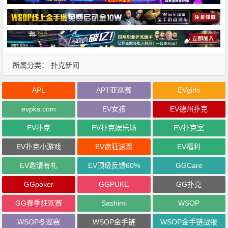
所属分类：
扑克新闻
APL
APT亚巡赛
EVgirls
evpks.com
EV女孩
EV德州扑克
EV扑克
EV扑克娱乐场
EV扑克室
EV扑克小游戏
EV疯狂送票
EV福利
EV邀请有礼
EV顶级反馈60%
GGCare
GGpoker
GGPUKE
GG扑克
GG春季狂欢赛
Sashimi
WSOP
WSOP冬巡赛
WSOP金手链
WSOP金手链战报