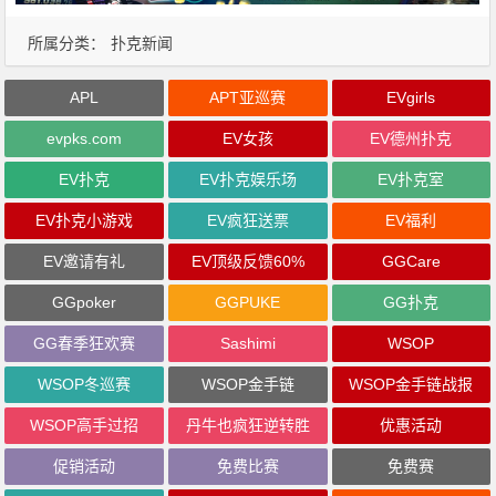
所属分类：
扑克新闻
APL
APT亚巡赛
EVgirls
evpks.com
EV女孩
EV德州扑克
EV扑克
EV扑克娱乐场
EV扑克室
EV扑克小游戏
EV疯狂送票
EV福利
EV邀请有礼
EV顶级反馈60%
GGCare
GGpoker
GGPUKE
GG扑克
GG春季狂欢赛
Sashimi
WSOP
WSOP冬巡赛
WSOP金手链
WSOP金手链战报
WSOP高手过招
丹牛也疯狂逆转胜
优惠活动
促销活动
免费比赛
免费赛