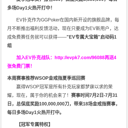
多场Day1火热开打中！
EV扑克作为GGPoker在国内新开设的旗舰品牌，每
月不断推出福利反馈活动，现在只要成为EV新用户，达
成免费赛任务就可以获得——
"EV专属大宝箱"启动码1
组
加入EV扑克战队：
http://evpk7.com/96088
再送4
张免费门票！
本周赛事推荐
WSOP金戒指夏季巡回赛
赢得WSOP冠军是所有扑克玩家都梦寐以求的荣
耀，现在，属于你的机会来了！
赛事时间
7月2日-7月31
日，
总保底奖励100,000,000刀
，带来18场金戒指赛事，
每日多场Day1火热开打中。
【冠军专属特权】