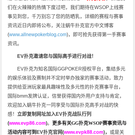
们在火辣辣的热情下度过吧，我们期待在WSOP上线赛
事见到您，千万别忘了您的防晒乳，详细的赛程与赛事
资讯近日内即将公布，关注蜗牛扑克官方中文博客
(
www.allnewpokerblog.com
)，即可抢先获得第一手赛事
资讯。
EV扑克邀请您与国际高手进行对战！
EV扑克为知名国际GGPOKER授权平台，集结多元
的娱乐体验及赛制并不定时举办独家的赛事活动，致力
提供给亚洲玩家最具趣味性及多元性的扑克赛事平台，
国际bmm发牌认证，信誉获得国内外用户支持与肯定，
欢迎加入蜗牛扑克一同享受与国际扑克高手对战的快
感！
立即复制网址加入EV扑克战队行列
(
www.evp86.com
)
。
更多有关GG扑克WSOP
赛事资讯与
活动内容可到
EV扑克官网(
www.evpk88.com
)
，
或是关