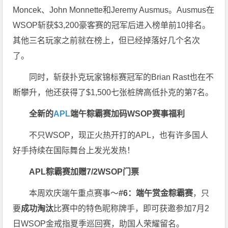
Moncek、John Monnette和Jeremy Ausmus。Ausmus在
WSOP斩获$3,200豪客赛的冠军后进入榜单前10排名。
其他三名玩家之前就在榜上，但已经掉落好几个名次
了。
同时，斩获扑克玩家锦标赛冠军的Brian Rast也在不
断攀升，他还获得了$1,500七张桩牌高低扑克的第7名。
全新的
APL
端午粽霸赛加码WSOP赛事福利
不只WSOP，现正火热开打的APL，也有许多国人
好手持续在国际舞台上发光发热！
APL粽霸赛加赠7/2WSOP门票
本周欢庆端午重点赛事～
#6：端午赏金粽霸赛
，只
要
成功淘汰
比赛中的特色昵称牌手，即可获邀参加7月2
日WSOP金戒指夏季巡回赛，助国人荣耀留名。