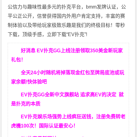
公信力与趣味性最多元的扑克平台，bmm发牌认证，公
平公正公开，信誉获得国内外用户肯定支持，丰富的赛
制体验以及带给玩家极致乐趣是我们的终极目标！零秒
下载，顶级手感，立即下载“EV扑克”!
好消息 EV扑克GG上线注册领取350美金新玩家
礼包！
全天24小时随机将掉落现金红包至牌局底池或玩
家余额!快体验吧
EV扑克GG
全新中文旗舰站
追求高EV
的决定
就
是扑克的本质
EV扑克娱乐场强势上线疯狂送钱，注册免费转老
虎機100次！国际认证最安心！