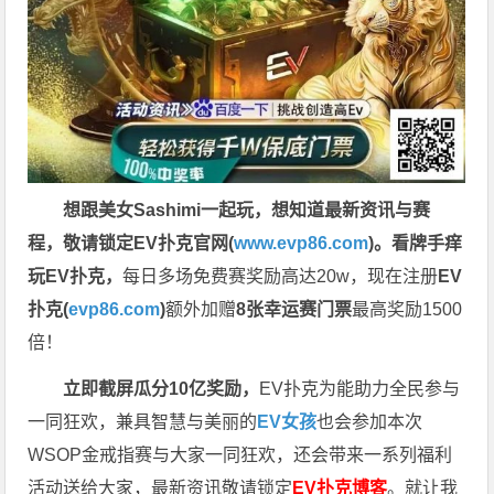
想跟美女Sashimi一起玩，
想知道最新资讯与赛
程，
敬请锁定EV扑克官网(
www.evp86.com
)。
看牌手痒
玩EV扑克，
每日多场免费赛奖励高达20w，现在注册
EV
扑克(
evp86.com
)
额外加赠
8张幸运赛门票
最高奖励1500
倍！
立即截屏瓜分10亿奖励，
EV扑克为能助力全民参与
一同狂欢，兼具智慧与美丽的
EV女孩
也会参加本次
WSOP金戒指赛与大家一同狂欢，还会带来一系列福利
活动送给大家，最新资讯敬请锁定
EV扑克博客
。
就让我