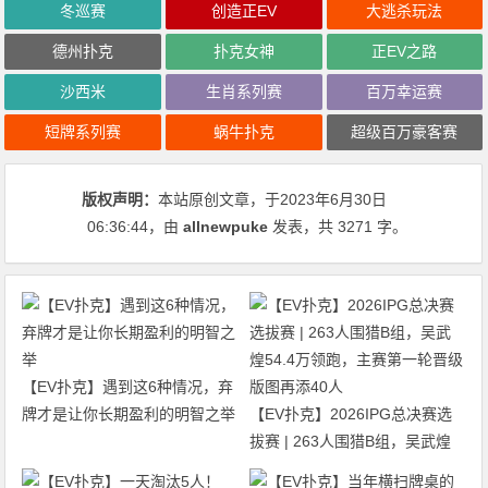
冬巡赛
创造正EV
大逃杀玩法
德州扑克
扑克女神
正EV之路
沙西米
生肖系列赛
百万幸运赛
短牌系列赛
蜗牛扑克
超级百万豪客赛
版权声明：
本站原创文章，于2023年6月30日
06:36:44
，由
allnewpuke
发表，共 3271 字。
【EV扑克】遇到这6种情况，弃
牌才是让你长期盈利的明智之举
【EV扑克】2026IPG总决赛选
拔赛 | 263人围猎B组，吴武煌
54.4万领跑，主赛第一轮晋级版