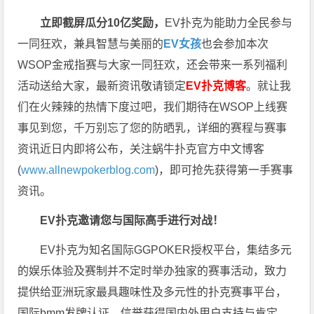
立即截屏瓜分10亿奖励，
EV扑克为能助力全民参与
一同狂欢，兼具智慧与美丽的
EV女孩
也会参加本次
WSOP金戒指赛与大家一同狂欢，还会带来一系列福利
活动送给大家，最新资讯敬请锁定
EV扑克博客
。
就让我
们在火辣辣的热情下度过吧，我们期待在WSOP上线赛
事见到您，千万别忘了您的防晒乳，详细的赛程与赛事
资讯近日内即将公布，关注蜗牛扑克官方中文博客
(
www.allnewpokerblog.com
)，即可抢先获得第一手赛事
资讯。
EV扑克邀请您与国际高手进行对战！
EV扑克为知名国际GGPOKER授权平台，集结多元
的娱乐体验及赛制并不定时举办独家的赛事活动，致力
提供给亚洲玩家最具趣味性及多元性的扑克赛事平台，
国际bmm发牌认证，信誉获得国内外用户支持与肯定，