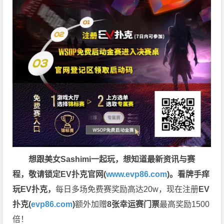
想跟美女Sashimi一起玩，
想知道最新资讯与赛
程，
敬请锁定EV扑克官网(
www.evp86.com
)。
看牌手痒
玩EV扑克，
每日多场免费赛奖励高达20w，现在注册
EV
扑克(
evp86.com
)
额外加赠
8张幸运赛门票
最高奖励1500
倍！