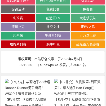
WSOP高手过招
丹牛也疯狂逆转胜
优惠活动
促销活动
免费比赛
免费赛
冬巡赛
创造正EV
大逃杀玩法
德州扑克
扑克女神
正EV之路
沙西米
生肖系列赛
百万幸运赛
短牌系列赛
蜗牛扑克
超级百万豪客赛
版权声明：
本站原创文章，于2023年7月6日
15:19:55
，由
allnewpuke
发表，共 3607 字。
【EV扑克】华裔选手AA惨遭
【EV扑克】从倒数第2到正数第
Runner-Runner河杀出局！
2，华人选手Han Feng在WSOP