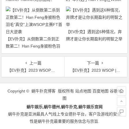
WSOP主赛迎来最终对决
主赛FT逆袭成功
【EV扑克】遇到这6种情况，弃
【EV扑克】从倒数第二杀到正
牌才是让你长期盈利的明智之举
数第二！Han Feng身披粉色羽
毛“真空”上演WSOP主赛FT首日
大逆袭
上一篇
下一篇
【EV扑克】2023 WSOP主赛Day1b落幕，目前共有819名选手晋级！
【EV扑克】2023 WSOP | 主赛事Day 1B，谢浩琦领衔众多国人选手挺进下一轮
文
章
Copyright © 蜗牛扑克博客 版权所有
站点地图
百度地图
谷歌地
导
图
航
蜗牛娱乐,蜗牛德州,蜗牛扑克,蜗牛娱乐官网
蜗牛扑克是亚洲最具人气线上专业德扑平台，客户及游戏的安全
性是蜗牛扑克最重要的服务信念与宗旨.