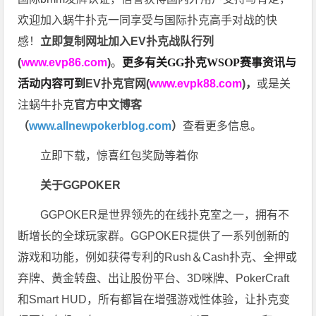
欢迎加入蜗牛扑克一同享受与国际扑克高手对战的快
感！
立即复制网址加入EV扑克战队行列
(
www.evp86.com
)
。
更多有关GG扑克WSOP
赛事资讯与
活动内容可到
EV扑克官网(
www.evpk88.com
)
，
或是关
注蜗牛扑克
官方中文博客
（
www.allnewpokerblog.com
）
查看更多信息。
立即下载，惊喜红包奖励等着你
关于GGPOKER
GGPOKER是世界领先的在线扑克室之一，拥有不
断增长的全球玩家群。GGPOKER提供了一系列创新的
游戏和功能，例如获得专利的Rush＆Cash扑克、全押或
弃牌、黄金转盘、出让股份平台、3D咪牌、PokerCraft
和Smart HUD，所有都旨在增强游戏性体验，让扑克变