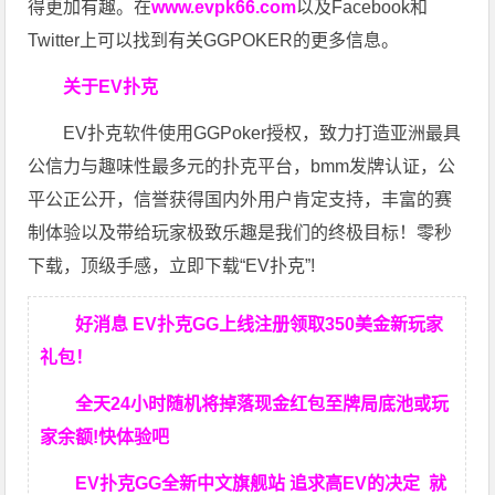
得更加有趣。在
www.evpk66.com
以及Facebook和
Twitter上可以找到有关GGPOKER的更多信息。
关于EV扑克
EV扑克软件使用GGPoker授权，致力打造亚洲最具
公信力与趣味性最多元的扑克平台，bmm发牌认证，公
平公正公开，信誉获得国内外用户肯定支持，丰富的赛
制体验以及带给玩家极致乐趣是我们的终极目标！零秒
下载，顶级手感，立即下载“EV扑克”!
好消息 EV扑克GG上线注册领取350美金新玩家
礼包！
全天24小时随机将掉落现金红包至牌局底池或玩
家余额!快体验吧
EV扑克GG
全新中文旗舰站
追求高EV
的决定
就