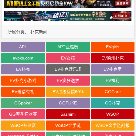
所属分类：
扑克新闻
APL
APT亚巡赛
EVgirls
evpks.com
EV女孩
EV德州扑克
EV扑克
EV扑克娱乐场
EV扑克室
EV扑克小游戏
EV疯狂送票
EV福利
EV邀请有礼
EV顶级反馈60%
GGCare
GGpoker
GGPUKE
GG扑克
GG春季狂欢赛
Sashimi
WSOP
WSOP冬巡赛
WSOP金手链
WSOP金手链战报