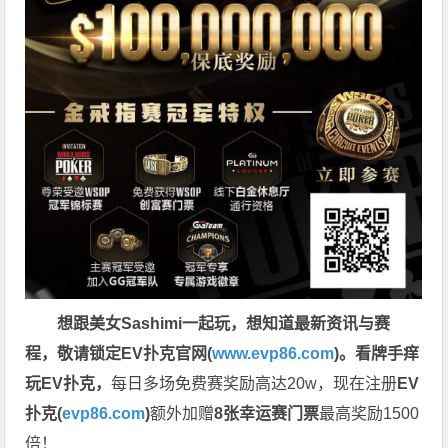
想跟美女Sashimi一起玩，
想知道最新资讯与赛
程，
敬请锁定EV扑克官网(
www.evp86.com
)。
看牌手痒
玩EV扑克，
每日多场免费赛奖励高达20w，现在注册
EV
扑克(
evp86.com
)
额外加赠
8张幸运赛门票
最高奖励1500
倍！