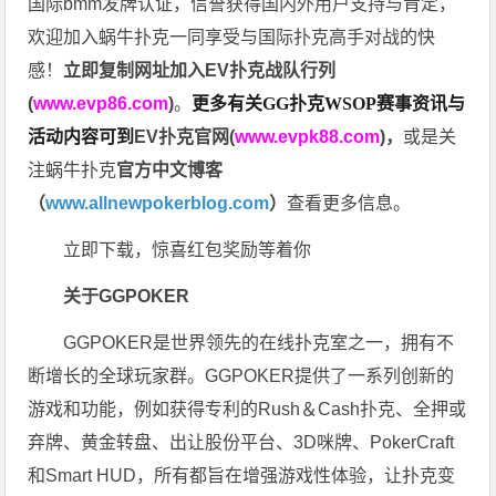
国际bmm发牌认证，信誉获得国内外用户支持与肯定，
欢迎加入蜗牛扑克一同享受与国际扑克高手对战的快
感！
立即复制网址加入EV扑克战队行列
(
www.evp86.com
)
。
更多有关GG扑克WSOP
赛事资讯与
活动内容可到
EV扑克官网(
www.evpk88.com
)
，
或是关
注蜗牛扑克
官方中文博客
（
www.allnewpokerblog.com
）
查看更多信息。
立即下载，惊喜红包奖励等着你
关于GGPOKER
GGPOKER是世界领先的在线扑克室之一，拥有不
断增长的全球玩家群。GGPOKER提供了一系列创新的
游戏和功能，例如获得专利的Rush＆Cash扑克、全押或
弃牌、黄金转盘、出让股份平台、3D咪牌、PokerCraft
和Smart HUD，所有都旨在增强游戏性体验，让扑克变