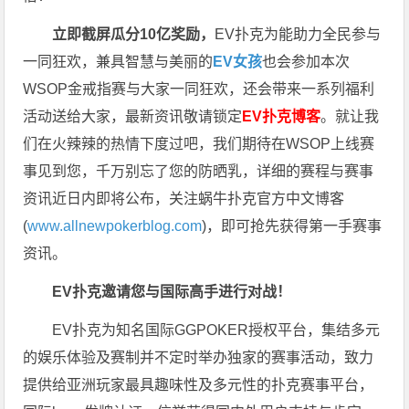
立即截屏瓜分10亿奖励，
EV扑克为能助力全民参与
一同狂欢，兼具智慧与美丽的
EV女孩
也会参加本次
WSOP金戒指赛与大家一同狂欢，还会带来一系列福利
活动送给大家，最新资讯敬请锁定
EV扑克博客
。
就让我
们在火辣辣的热情下度过吧，我们期待在WSOP上线赛
事见到您，千万别忘了您的防晒乳，详细的赛程与赛事
资讯近日内即将公布，关注蜗牛扑克官方中文博客
(
www.allnewpokerblog.com
)，即可抢先获得第一手赛事
资讯。
EV扑克邀请您与国际高手进行对战！
EV扑克为知名国际GGPOKER授权平台，集结多元
的娱乐体验及赛制并不定时举办独家的赛事活动，致力
提供给亚洲玩家最具趣味性及多元性的扑克赛事平台，