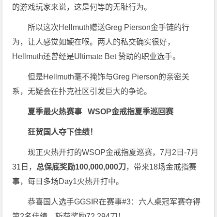
的游戏玩家来说，这是何等的无耻行为。
所以这次Hellmuth赠送Greg Pierson金手链的行
为，让人感觉如鲠在喉。两人的私交确实很好，
Hellmuth还曾经是Ultimate Bet 赞助的职业选手。
但是Hellmuth毫不掩饰与Greg Pierson的亲密关
系，无疑会在扑克社区引发巨大的争论。
夏季最火热赛事
WSOP金戒指夏季巡回赛
狂贺国人夺下佳绩！
现正火热开打的WSOP金戒指夏巡赛，7月2日-7月
31日，
总保底奖励100,000,000刀
，带来18场金戒指赛
事，每日多场Day1火热开打中。
恭喜国人选手GGSIR在赛事#3：六人桌冠军赛夺得
第2名佳绩，斩获奖励72,294刀！