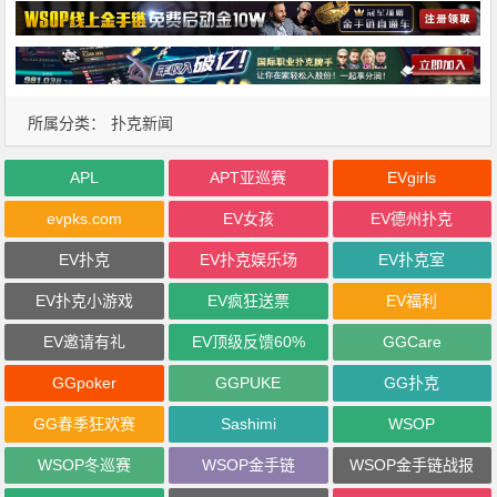
所属分类：
扑克新闻
APL
APT亚巡赛
EVgirls
evpks.com
EV女孩
EV德州扑克
EV扑克
EV扑克娱乐场
EV扑克室
EV扑克小游戏
EV疯狂送票
EV福利
EV邀请有礼
EV顶级反馈60%
GGCare
GGpoker
GGPUKE
GG扑克
GG春季狂欢赛
Sashimi
WSOP
WSOP冬巡赛
WSOP金手链
WSOP金手链战报