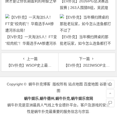
牌才是让你长期盈利的明智之举
【EV扑克】2026IPG总决赛选
拔赛 | 263人围猎B组，吴武煌
54.4万领跑，主赛第一轮晋级版
图再添40人
【EV扑克】一天淘汰5人！FT变
【EV扑克】当年横扫牌桌的那
“绞肉机”！华裔选手AA惨遭河杀
批老玩家，如今怎么连鱼都打不
出局！
过了
上一篇
下一篇
【EV扑克】WSOP史上最大！10043人参赛，1210万刀冠军奖金，3663人晋级Day3
【EV扑克】2023WSOP主赛Day3结束 Tom Dwan被淘汰，冠军奖金$12,100,000！
文
章
Copyright © 蜗牛扑克博客 版权所有
站点地图
百度地图
谷歌地
导
图
航
蜗牛娱乐,蜗牛德州,蜗牛扑克,蜗牛娱乐官网
蜗牛扑克是亚洲最具人气线上专业德扑平台，客户及游戏的安全
性是蜗牛扑克最重要的服务信念与宗旨.