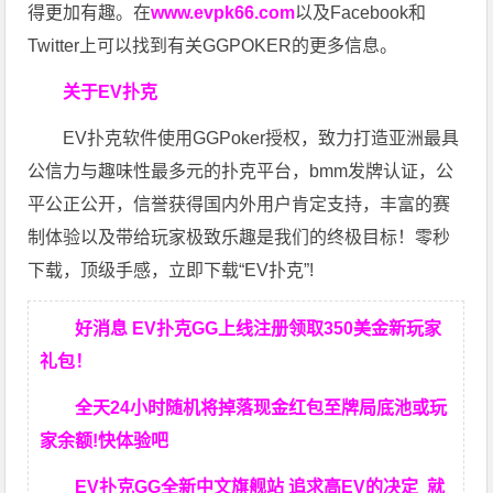
得更加有趣。在
www.evpk66.com
以及Facebook和
Twitter上可以找到有关GGPOKER的更多信息。
关于EV扑克
EV扑克软件使用GGPoker授权，致力打造亚洲最具
公信力与趣味性最多元的扑克平台，bmm发牌认证，公
平公正公开，信誉获得国内外用户肯定支持，丰富的赛
制体验以及带给玩家极致乐趣是我们的终极目标！零秒
下载，顶级手感，立即下载“EV扑克”!
好消息 EV扑克GG上线注册领取350美金新玩家
礼包！
全天24小时随机将掉落现金红包至牌局底池或玩
家余额!快体验吧
EV扑克GG
全新中文旗舰站
追求高EV
的决定
就