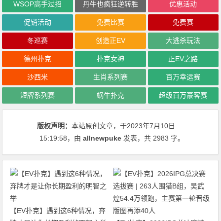
WSOP高手过招
丹牛也疯狂逆转胜
优惠活动
促销活动
免费比赛
免费赛
冬巡赛
创造正EV
大逃杀玩法
德州扑克
扑克女神
正EV之路
沙西米
生肖系列赛
百万幸运赛
短牌系列赛
蜗牛扑克
超级百万豪客赛
版权声明：
本站原创文章，于2023年7月10日
15:19:58
，由
allnewpuke
发表，共 2983 字。
【EV扑克】遇到这6种情况，弃