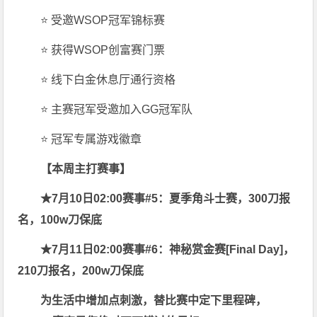
⭐ 受邀WSOP冠军锦标赛
⭐ 获得WSOP创富赛门票
⭐ 线下白金休息厅通行资格
⭐ 主赛冠军受邀加入GG冠军队
⭐ 冠军专属游戏徽章
【本周主打赛事】
★7月10日02:00赛事#5：
夏季角斗士赛，300刀报
名，100w刀保底
★7月11日02:00赛事#6：
神秘赏金赛[Final Day]，
210刀报名，200w刀保底
为生活中增加点刺激，替比赛中定下里程碑，