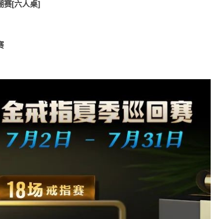
潮赛[六人桌]
赛