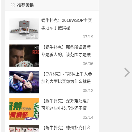
推荐阅读
蜗牛扑克：2018WSOP主赛
事冠军手链揭秘
07/19
【蜗牛扑克】那些所谓读牌
都是骗人的，读范围才是硬
道理
06/06
【EV扑克】打那种上千人参
加的大型比赛你为什么就是
赢不了？
09/12
【蜗牛扑克】深筹难处理？
可能这些小技巧你还不懂
02/14
【蜗牛扑克】德州扑克什么