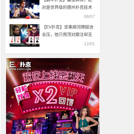
对是世界级的德州扑克技术
08/07
【EV扑克】坚果顺河牌超池
全压，他只用顶对跟注却无
可厚非？
12/01