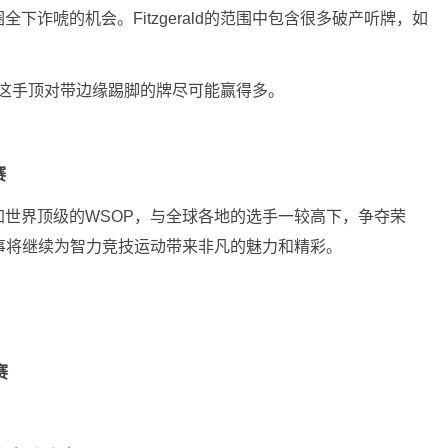
下诈唬的机会。Fitzgerald的范围中包含很多破产听牌，如
错，用这手顶对带边缘踢脚的牌尽可能赢得多。
赛
世界顶级的WSOP，与全球各地的选手一较高下，争夺荣
事将继续为智力竞技运动带来非凡的魅力和精彩。
赛