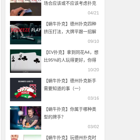
场合应该或不应该考虑扑克
理论，你知道吗？（下）
04/21
【蜗牛扑克】德州扑克四种
挤压打法，大牌平跟一招解
决
09/10
【EV扑克】拿到同花A4，想
比95%的人玩得更好，你得
看这篇
10/20
【蜗牛扑克】德州扑克新手
需要知道的事（一）
03/16
【蜗牛扑克】你属于哪种类
型的牌手？
03/02
【蜗牛扑克】玩德州扑克时