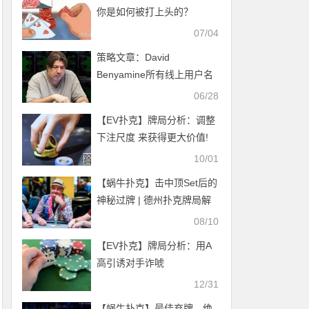
你是如何被打上头的？
07/04
策略文章：David
Benyamine所有线上用户名
公布，亏损不太多！
06/28
【EV扑克】牌局分析：调整
下注尺度 来获得更大价值!
10/01
【蜗牛扑克】击中顶Set后的
神秘过牌 | 德州扑克牌局解
析
08/10
【EV扑克】牌局分析：用A
高引诱对手诈唬
12/31
【蜗牛扑克】最佳弃牌，绝