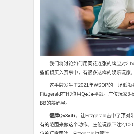
我们将讨论如何用同花连张的牌应对3-b
些低额买入赛事中，有很多这样的娱乐玩家
这手牌发生于2021年WSOP的一场低额
Fitzgerald在HJ位用Q♣J♣平跟。庄位玩家3
BB的筹码量。
翻牌Q♠3♠4♦
，让Fitzgerald击中了
有的范围来做这个动作。庄位玩家下注2,1
位的玩家跟注，Fitzgerald也跟注。