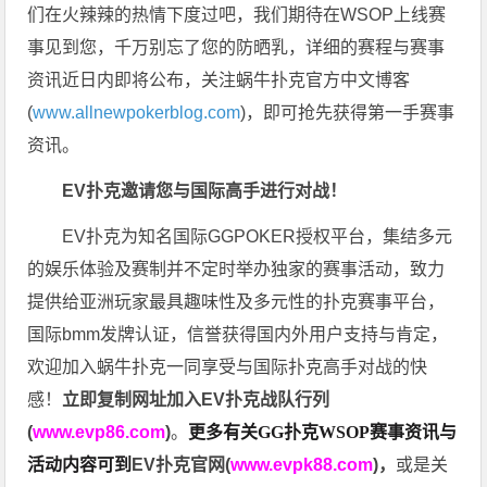
们在火辣辣的热情下度过吧，我们期待在WSOP上线赛
事见到您，千万别忘了您的防晒乳，详细的赛程与赛事
资讯近日内即将公布，关注蜗牛扑克官方中文博客
(
www.allnewpokerblog.com
)，即可抢先获得第一手赛事
资讯。
EV扑克邀请您与国际高手进行对战！
EV扑克为知名国际GGPOKER授权平台，集结多元
的娱乐体验及赛制并不定时举办独家的赛事活动，致力
提供给亚洲玩家最具趣味性及多元性的扑克赛事平台，
国际bmm发牌认证，信誉获得国内外用户支持与肯定，
欢迎加入蜗牛扑克一同享受与国际扑克高手对战的快
感！
立即复制网址加入EV扑克战队行列
(
www.evp86.com
)
。
更多有关GG扑克WSOP
赛事资讯与
活动内容可到
EV扑克官网(
www.evpk88.com
)
，
或是关