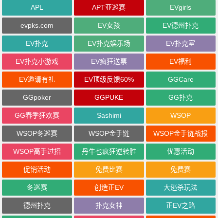
APL
APT亚巡赛
EVgirls
evpks.com
EV女孩
EV德州扑克
EV扑克
EV扑克娱乐场
EV扑克室
EV扑克小游戏
EV疯狂送票
EV福利
EV邀请有礼
EV顶级反馈60%
GGCare
GGpoker
GGPUKE
GG扑克
GG春季狂欢赛
Sashimi
WSOP
WSOP冬巡赛
WSOP金手链
WSOP金手链战报
WSOP高手过招
丹牛也疯狂逆转胜
优惠活动
促销活动
免费比赛
免费赛
冬巡赛
创造正EV
大逃杀玩法
德州扑克
扑克女神
正EV之路