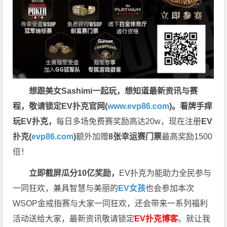
想跟美女Sashimi一起玩，
想知道最新资讯与赛
程，
敬请锁定EV扑克官网(
www.evp86.com
)。
看牌手痒
玩EV扑克，
每日多场免费赛奖励高达20w，现在注册
EV
扑克(
evp86.com
)
额外加赠
8张幸运赛门票
最高奖励1500
倍！
立即截屏瓜分10亿奖励，
EV扑克为能助力全民参与
一同狂欢，兼具智慧与美丽的
EV女孩
也会参加本次
WSOP金戒指赛与大家一同狂欢，还会带来一系列福利
活动送给大家，最新资讯敬请锁定
EV扑克博客
。
就让我