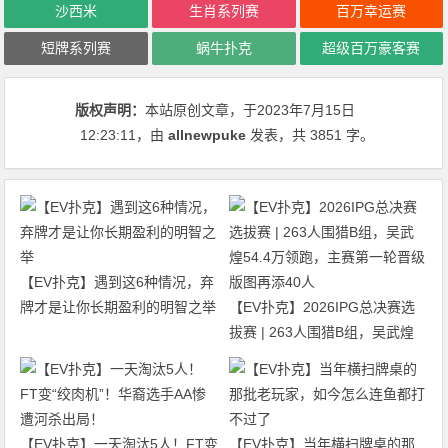
沙西米
生肖系列赛
百万幸运赛
短牌系列赛
蜗牛扑克
超级百万豪客赛
版权声明：
本站原创文章，于2023年7月15日
12:23:11
，由
allnewpuke
发表，共 3851 字。
【EV扑克】遇到这6种情况，弃
牌才是让你长期盈利的明智之举
【EV扑克】2026IPG总决赛选
拔赛 | 263人围猎B组，吴武煌
54.4万领跑，主赛第一轮晋级版
图再添40人
【EV扑克】一天淘汰5人！FT变
【EV扑克】当年横扫牌桌的那