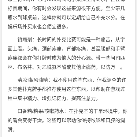
标赛期间，你有时会发现这些来源很不方便。至少带几
瓶水到球桌前，这样你就可以定期给自己补充水分。在
娱乐场外买水也会便宜很多。
镇痛剂：长时间的扑克比赛可能是一种痛苦，从字
面上看。头痛，颈部疼痛，背部疼痛，甚至腿部和手臂
疼痛都会在你打牌时成为恼人的分心源。带一些阿司匹
林、布洛芬、对乙酰氨基酚或其他止痛药，以防万一。
清凉油/风油精：我不使用这些东西，但我调查的许
多其他扑克牌手都推荐使用这些东西，以帮助在游戏过
程中集中精力、增强记忆力、提高注意力。
口香糖/糖果/咳嗽药水：在扑克室的干旱环境中，你
的嘴会变得干燥。这些可以帮助你保持喉咙和口腔的润
滑。