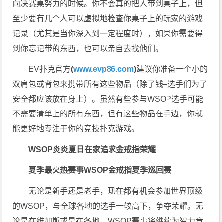
向决赛桌努力的时候。你不会真的把人带到桌子上，但
至少要有几个人可以虚拟地检查你桌子上的玩家的游戏
记录（尤其是当你深入到一定程度时），如果你需要得
到你忘记带的东西，也可以亲自去找他们。
EV扑克官方
(
www.evp86.com
)
建议你准备一个小的
双肩包或背包来携带所有这些物品（除了钱–选手们为了
安全都应该放在身上）。虽然有些参与WSOP选手可能
不需要清单上的所有东西，但有这些物品在手边，你就
能更好地专注于你的竞技扑克游戏。
WSOP
炎炎夏日在家追求金戒指荣耀
夏季最火热赛事WSOP金戒指夏季巡回赛
无论是新手还是老手，现在都有机会参加世界顶级
的WSOP，与全球各地的选手一较高下，争夺荣耀。无
论是在维加斯或是在各地，WSOP赛事将继续为智力竞