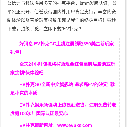
公信力与趣味性最多元的扑克平台，bmm发牌认证，公
平公正公开，信誉获得国内外用户肯定支持，丰富的赛
制体验以及带给玩家极致乐趣是我们的终极目标！零秒
下载，顶级手感，立即下载“EV扑克”!
好消息 EV扑克GG上线注册领取350美金新玩家
礼包！
全天24小时随机将掉落现金红包至牌局底池或玩
家余额!快体验吧
EV扑克GG
全新中文旗舰站
追求高EV
的决定
就
是扑克的本质
EV扑克娱乐场强势上线疯狂送钱，注册免费转老
虎機100次！国际认证最安心！
EV扑克最新网址：
www.evpks.com