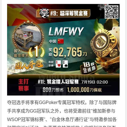
夺冠选手将享有GGPoker专属冠军特权。除了与国际牌
手共享成为GG冠军队之外，也将受邀前往"维加斯参与
WSOP冠军锦标赛"、"白金休息厅通行证"与特邀参加各