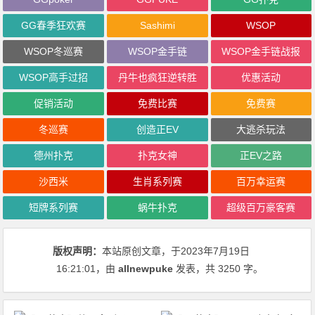
GG春季狂欢赛
Sashimi
WSOP
WSOP冬巡赛
WSOP金手链
WSOP金手链战报
WSOP高手过招
丹牛也疯狂逆转胜
优惠活动
促销活动
免费比赛
免费赛
冬巡赛
创造正EV
大逃杀玩法
德州扑克
扑克女神
正EV之路
沙西米
生肖系列赛
百万幸运赛
短牌系列赛
蜗牛扑克
超级百万豪客赛
版权声明：
本站原创文章，于2023年7月19日
16:21:01
，由
allnewpuke
发表，共 3250 字。