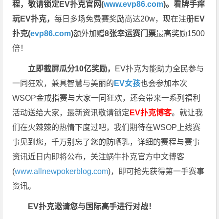
程，
敬请锁定EV扑克官网(
www.evp86.com
)。
看牌手痒
玩EV扑克，
每日多场免费赛奖励高达20w，现在注册
EV
扑克(
evp86.com
)
额外加赠
8张幸运赛门票
最高奖励1500
倍！
立即截屏瓜分10亿奖励，
EV扑克为能助力全民参与
一同狂欢，兼具智慧与美丽的
EV女孩
也会参加本次
WSOP金戒指赛与大家一同狂欢，还会带来一系列福利
活动送给大家，最新资讯敬请锁定
EV扑克博客
。
就让我
们在火辣辣的热情下度过吧，我们期待在WSOP上线赛
事见到您，千万别忘了您的防晒乳，详细的赛程与赛事
资讯近日内即将公布，关注蜗牛扑克官方中文博客
(
www.allnewpokerblog.com
)，即可抢先获得第一手赛事
资讯。
EV扑克邀请您与国际高手进行对战！