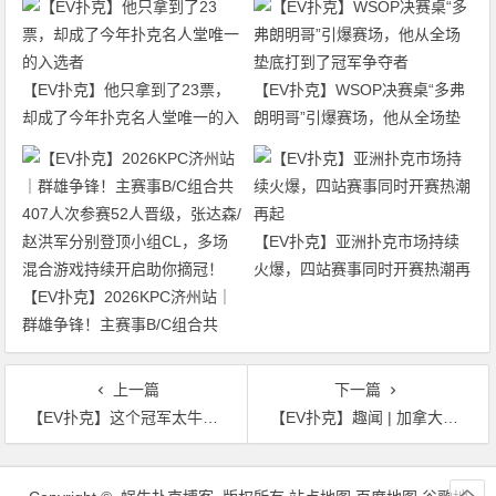
【EV扑克】他只拿到了23票，
【EV扑克】WSOP决赛桌“多弗
却成了今年扑克名人堂唯一的入
朗明哥”引爆赛场，他从全场垫
选者
底打到了冠军争夺者
【EV扑克】亚洲扑克市场持续
火爆，四站赛事同时开赛热潮再
【EV扑克】2026KPC济州站｜
起
群雄争锋！主赛事B/C组合共
407人次参赛52人晋级，张达森/
赵洪军分别登顶小组CL，多场
上一篇
下一篇
混合游戏持续开启助你摘冠！
【EV扑克】这个冠军太牛了！仅靠48手夺下主赛事金手链，国人同日斩获豪客赛金戒指
【EV扑克】趣闻 | 加拿大选手抽中WSOP主赛事30年的免费参赛权
文
章