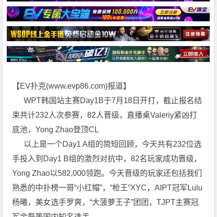
【EV扑克(
www.evp86.com
)报道】
WPT韩国站主赛Day1B于7月18日开打，截止报名结
束共计232人次参赛，82人晋级，直播桌Valeriy紧凶打
底池，Yong Zhao登顶CL
以上是一个Day1 A组的简短回顾，今天共有232位选
手投入到Day1 B组的激烈对抗中，82名玩家成功晋级，
Yong Zhao以582,000领跑。
今天晋级的玩家还包括我们
熟悉的中扑榜一哥“小红帽”，“枪王”XYC，AIPT冠军Lulu
杨曦，美女选手罗爽，“大菠萝王子”团团，TJPT主赛冠
军余磊等国内知名选手。