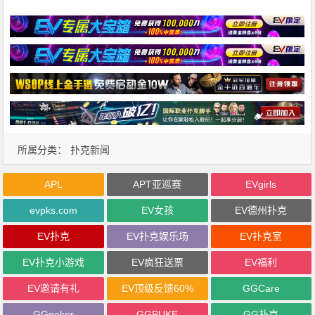
所属分类：
扑克新闻
APL
APT亚巡赛
EVgirls
evpks.com
EV女孩
EV德州扑克
EV扑克
EV扑克娱乐场
EV扑克室
EV扑克小游戏
EV疯狂送票
EV福利
EV邀请有礼
EV顶级反馈60%
GGCare
GGpoker
GGPUKE
GG扑克