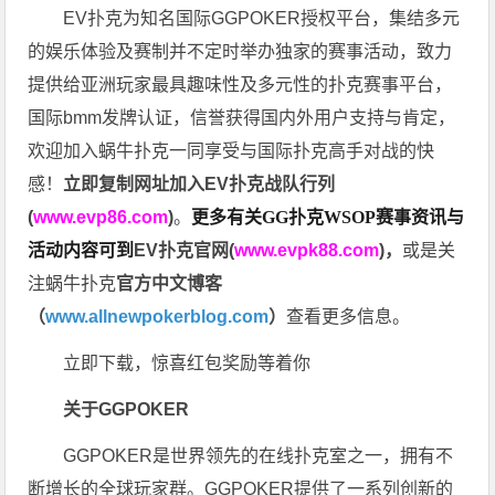
EV扑克为知名国际GGPOKER授权平台，集结多元
的娱乐体验及赛制并不定时举办独家的赛事活动，致力
提供给亚洲玩家最具趣味性及多元性的扑克赛事平台，
国际bmm发牌认证，信誉获得国内外用户支持与肯定，
欢迎加入蜗牛扑克一同享受与国际扑克高手对战的快
感！
立即复制网址加入EV扑克战队行列
(
www.evp86.com
)
。
更多有关GG扑克WSOP
赛事资讯与
活动内容可到
EV扑克官网(
www.evpk88.com
)
，
或是关
注蜗牛扑克
官方中文博客
（
www.allnewpokerblog.com
）
查看更多信息。
立即下载，惊喜红包奖励等着你
关于GGPOKER
GGPOKER是世界领先的在线扑克室之一，拥有不
断增长的全球玩家群。GGPOKER提供了一系列创新的