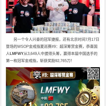
另一个令人兴奋的冠军捷报，还有北京时间7月17日
登场的WSOP金戒指夏巡赛#9：超深筹赏金赛，恭喜国
人
LMFWY
从3,649人中拔得头筹，赢得本届中国选手的
第一枚冠军金戒指，斩获奖励92,765刀！