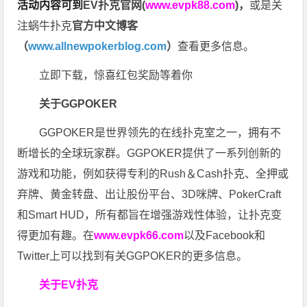
活动内容可到
EV扑克官网(
www.evpk88.com
)
，
或是关
注蜗牛扑克
官方中文博客
（
www.allnewpokerblog.com
）
查看更多信息。
立即下载，惊喜红包奖励等着你
关于GGPOKER
GGPOKER是世界领先的在线扑克室之一，拥有不
断增长的全球玩家群。GGPOKER提供了一系列创新的
游戏和功能，例如获得专利的Rush＆Cash扑克、全押或
弃牌、黄金转盘、出让股份平台、3D咪牌、PokerCraft
和Smart HUD，所有都旨在增强游戏性体验，让扑克变
得更加有趣。在
www.evpk66.com
以及Facebook和
Twitter上可以找到有关GGPOKER的更多信息。
关于EV扑克