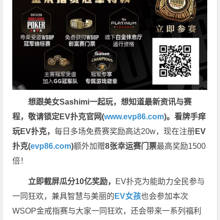
想跟美女Sashimi一起玩，
想知道最新资讯与赛
程，
敬请锁定EV扑克官网(
www.evp86.com
)。
看牌手痒
玩EV扑克，
每日多场免费赛奖励高达20w，现在注册
EV
扑克(
evp86.com
)
额外加赠
8张幸运赛门票
最高奖励1500
倍！
立即截屏瓜分10亿奖励，
EV扑克为能助力全民参与
一同狂欢，兼具智慧与美丽的
EV女孩
也会参加本次
WSOP金戒指赛与大家一同狂欢，还会带来一系列福利