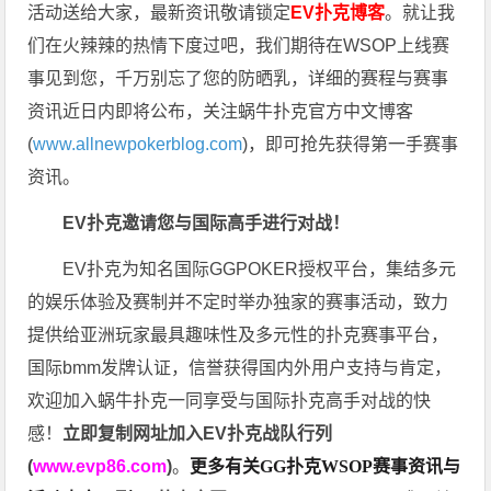
活动送给大家，最新资讯敬请锁定
EV扑克博客
。
就让我
们在火辣辣的热情下度过吧，我们期待在WSOP上线赛
事见到您，千万别忘了您的防晒乳，详细的赛程与赛事
资讯近日内即将公布，关注蜗牛扑克官方中文博客
(
www.allnewpokerblog.com
)，即可抢先获得第一手赛事
资讯。
EV扑克邀请您与国际高手进行对战！
EV扑克为知名国际GGPOKER授权平台，集结多元
的娱乐体验及赛制并不定时举办独家的赛事活动，致力
提供给亚洲玩家最具趣味性及多元性的扑克赛事平台，
国际bmm发牌认证，信誉获得国内外用户支持与肯定，
欢迎加入蜗牛扑克一同享受与国际扑克高手对战的快
感！
立即复制网址加入EV扑克战队行列
(
www.evp86.com
)
。
更多有关GG扑克WSOP
赛事资讯与