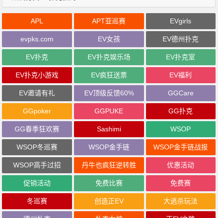
APL
APT亚巡赛
EVgirls
evpks.com
EV女孩
EV德州扑克
EV扑克
EV扑克娱乐场
EV扑克室
EV扑克小游戏
EV疯狂送票
EV福利
EV邀请有礼
EV顶级反馈60%
GGCare
GGpoker
GGPUKE
GG扑克
GG春季狂欢赛
Sashimi
WSOP
WSOP冬巡赛
WSOP金手链
WSOP金手链战报
WSOP高手过招
丹牛也疯狂逆转胜
优惠活动
促销活动
免费比赛
免费赛
冬巡赛
创造正EV
大逃杀玩法