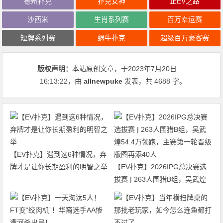
德州扑克
扑克女神
正EV之路
沙西米
生肖系列赛
百万幸运赛
短牌系列赛
蜗牛扑克
超级百万豪客赛
版权声明：
本站原创文章，于2023年7月20日
16:13:22
，由
allnewpuke
发表，共 4688 字。
【EV扑克】遇到这6种情况，弃
牌才是让你长期盈利的明智之举
【EV扑克】2026IPG总决赛选
拔赛 | 263人围猎B组，吴武煌
54.4万领跑，主赛第一轮晋级版
图再添40人