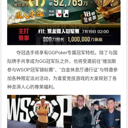
夺冠选手将享有GGPoker专属冠军特权。除了与国
际牌手共享成为GG冠军队之外，也将受邀前往"维加斯
参与WSOP冠军锦标赛"、"白金休息厅通行证"与特邀参
加各种限定派对活动，为喜爱竞技游戏的大家规划了各
种澎湃人心的尊荣福利。