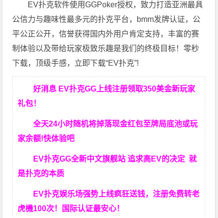
EV扑克软件使用GGPoker授权，致力打造亚洲最具
公信力与趣味性最多元的扑克平台，bmm发牌认证，公
平公正公开，信誉获得国内外用户肯定支持，丰富的赛
制体验以及带给玩家极致乐趣是我们的终极目标！零秒
下载，顶级手感，立即下载“EV扑克”!
好消息 EV扑克GG上线注册领取350美金新玩家
礼包！
全天24小时随机将掉落现金红包至牌局底池或玩
家余额!快体验吧
EV扑克GG
全新中文旗舰站
追求高EV
的决定
就
是扑克的本质
EV扑克娱乐场强势上线疯狂送钱，注册免费转老
虎機100次！国际认证最安心！