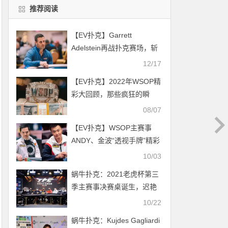
推荐阅读
【EV扑克】Garrett
Adelstein再战扑克赛场，斩
获六位数美元的奖金！
12/17
【EV扑克】2022年WSOP精
彩大回顾，那些疯狂的瞬
间！
08/07
【EV扑克】WSOP主赛事
ANDY、金波“透视手牌”精彩
直播！爽夺iPhone15 Pro
10/03
Max乐国庆
蜗牛扑克：2021老虎杯第三
季主赛事决赛桌诞生，迟艳
飞领跑全场！
10/22
蜗牛扑克：Kujdes Gagliardi