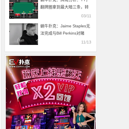
翻牌圈拿到最大暗三条，转
牌圈如何行动？
03/11
蜗牛扑克：Jaime Staples无
法完成与Bill Perkins对赌
11/13