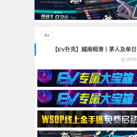
A+
【EV扑克】越南岘港丨茅人及单日
202