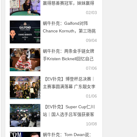
赢得慈善赛冠军，妹妹赢得
女子赛冠军
02/03
蜗牛扑克：Galfond对阵
Chance Kornuth，第三场挑
战赛日期确定
09/04
蜗牛扑克：两条金手链女牌
手Kristen Bicknell回忆自己
的WSOP经历
07/06
【EV扑克】博登杯总决赛｜
主赛事圆满落幕 广东靓女李
艺荣登冠军宝座
01/06
【EV扑克】Super Cup仁川
站｜国人选手吕军强获豪客
赛季军 曹一凡获第5名！
10/08
蜗牛扑克：Tom Dwan说：