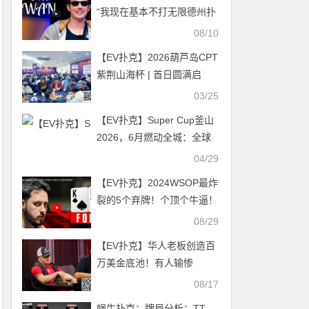
“我现在基本不打无限德州扑
克
08/10
【EV扑克】2026葫芦岛CPT
紫荆山海杯 | 首日圆满启
幕，杨京达开幕赛CL有望加
03/25
冕，刘洋、李靖晶解锁CPT
【EV扑克】Super Cup釜山
奖杯
2026，6月燃动全城：全球
智力运动盛典即将启幕
04/29
【EV扑克】2024WSOP最炸
裂的5个弃牌！个顶个牛逼！
08/29
【EV扑克】华人老板创造百
万美金底池！有人输惨
了……
08/17
蜗牛扑克：​牌局分析：TT，