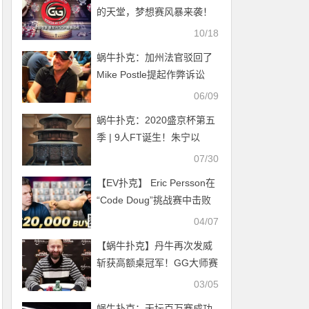
的天堂，梦想赛风暴来袭！
微型WSOP让您实践梦想
10/18
蜗牛扑克：加州法官驳回了
Mike Postle提起作弊诉讼
06/09
蜗牛扑克：2020盛京杯第五
季 | 9人FT诞生！朱宁以
3805000记分牌成为CL!
07/30
【EV扑克】 Eric Persson在
“Code Doug”挑战赛中击败
Polk
04/07
【蜗牛扑克】丹牛再次发威
斩获高额桌冠军！GG大师赛
报一赠一！
03/05
蜗牛扑克：天坛百万赛成功