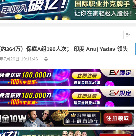
64万）保底A组190人次； 印度 Anuj Yadav 领头
3年7月26日
19:11:46