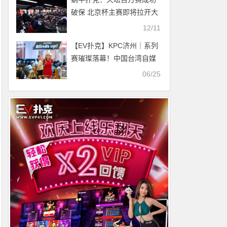
破保 北京杯主赛即将拉开大
幕
12/11
【EV扑克】KPC济州｜系列
赛璀璨落幕！中国台湾自媒
体博主凌中唐短码逆袭斩夺
06/25
主赛事冠军奖杯登顶称王！
王岩峰拿下济州杯冠军！下
一届再续神话！