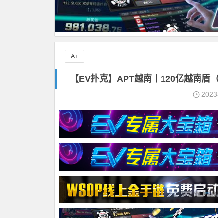
A+
【EV扑克】APT越南丨120亿越南盾（约3
202