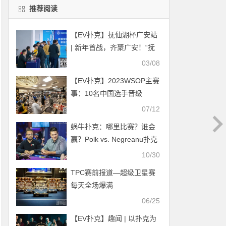
推荐阅读
【EV扑克】抚仙湖杯广安站
| 新年首战，齐聚广安！“抚
仙湖杯” 智竞嘉年华火热开
03/08
赛，DPT开幕赛278人次参
【EV扑克】2023WSOP主赛
赛36人晋级
事：10名中国选手晋级
Day5！周全的排名很靠前！
07/12
蜗牛扑克：哪里比赛？谁会
赢？Polk vs. Negreanu扑克
比赛的问题解答
10/30
TPC赛前报道—超级卫星赛
每天全场爆满
06/25
【EV扑克】趣闻 | 以扑克为