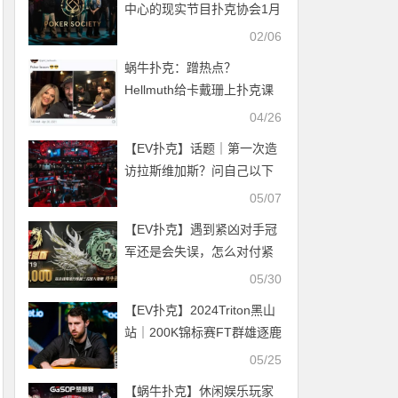
中心的现实节目扑克协会1月
31日首次亮相
02/06
蜗牛扑克：蹭热点？
Hellmuth给卡戴珊上扑克课
Polk翻旧账暗讽土豪丹在
04/26
2018年出售比特币行为
【EV扑克】话题｜第一次造
访拉斯维加斯？问自己以下
5 个问题，给自己一个认真
05/07
的答案
【EV扑克】遇到紧凶对手冠
军还是会失误，怎么对付紧
凶玩家？APL联盟杯今日开
05/30
赛邀您勇闯夺冠之路！
【EV扑克】2024Triton黑山
站｜200K锦标赛FT群雄逐鹿
Jason Koon向第11个冠军发
05/25
起进击
【蜗牛扑克】休闲娱乐玩家