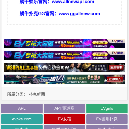
蜗牛娱乐官网：
www.allnewapl.com
蜗牛扑克GG官网：
www.ggallnew.com
所属分类：
扑克新闻
APL
APT亚巡赛
EVgirls
evpks.com
EV女孩
EV德州扑克