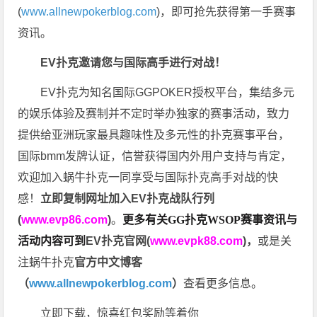
(
www.allnewpokerblog.com
)，即可抢先获得第一手赛事
资讯。
EV扑克邀请您与国际高手进行对战！
EV扑克为知名国际GGPOKER授权平台，集结多元
的娱乐体验及赛制并不定时举办独家的赛事活动，致力
提供给亚洲玩家最具趣味性及多元性的扑克赛事平台，
国际bmm发牌认证，信誉获得国内外用户支持与肯定，
欢迎加入蜗牛扑克一同享受与国际扑克高手对战的快
感！
立即复制网址加入EV扑克战队行列
(
www.evp86.com
)
。
更多有关GG扑克WSOP
赛事资讯与
活动内容可到
EV扑克官网(
www.evpk88.com
)
，
或是关
注蜗牛扑克
官方中文博客
（
www.allnewpokerblog.com
）
查看更多信息。
立即下载，惊喜红包奖励等着你