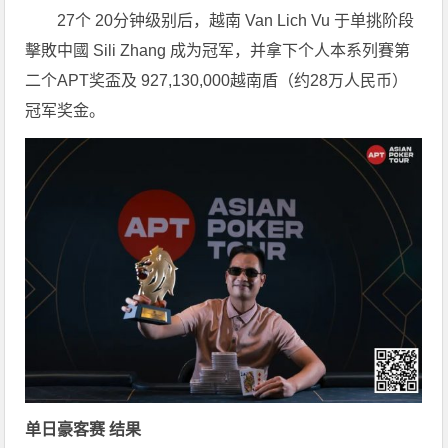
27个 20分钟级别后，越南 Van Lich Vu 于单挑阶段
擊敗中國 Sili Zhang 成为冠军，并拿下个人本系列賽第
二个APT奖盃及 927,130,000越南盾（约28万人民币）
冠军奖金。
单日豪客赛 结果