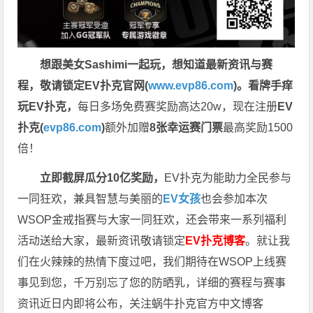
想跟美女Sashimi一起玩，
想知道最新资讯与赛
程，
敬请锁定EV扑克官网(
www.evp86.com
)。
看牌手痒
玩EV扑克，
每日多场免费赛奖励高达20w，现在注册
EV
扑克(
evp86.com
)
额外加赠
8张幸运赛门票
最高奖励1500
倍！
立即截屏瓜分10亿奖励，
EV扑克为能助力全民参与
一同狂欢，兼具智慧与美丽的
EV女孩
也会参加本次
WSOP金戒指赛与大家一同狂欢，还会带来一系列福利
活动送给大家，最新资讯敬请锁定
EV扑克博客
。
就让我
们在火辣辣的热情下度过吧，我们期待在WSOP上线赛
事见到您，千万别忘了您的防晒乳，详细的赛程与赛事
资讯近日内即将公布，关注蜗牛扑克官方中文博客