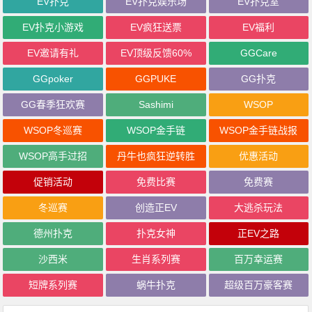
EV扑克
EV扑克娱乐场
EV扑克室
EV扑克小游戏
EV疯狂送票
EV福利
EV邀请有礼
EV顶级反馈60%
GGCare
GGpoker
GGPUKE
GG扑克
GG春季狂欢赛
Sashimi
WSOP
WSOP冬巡赛
WSOP金手链
WSOP金手链战报
WSOP高手过招
丹牛也疯狂逆转胜
优惠活动
促销活动
免费比赛
免费赛
冬巡赛
创造正EV
大逃杀玩法
德州扑克
扑克女神
正EV之路
沙西米
生肖系列赛
百万幸运赛
短牌系列赛
蜗牛扑克
超级百万豪客赛