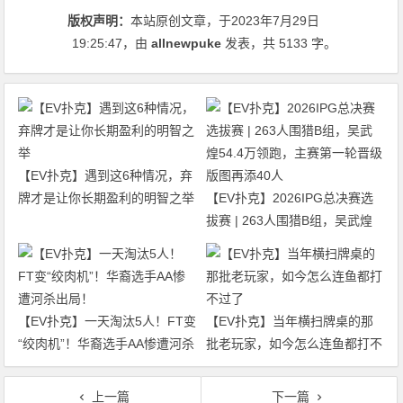
版权声明：
本站原创文章，于2023年7月29日
19:25:47
，由
allnewpuke
发表，共 5133 字。
【EV扑克】遇到这6种情况，弃
牌才是让你长期盈利的明智之举
【EV扑克】2026IPG总决赛选
拔赛 | 263人围猎B组，吴武煌
54.4万领跑，主赛第一轮晋级版
图再添40人
【EV扑克】一天淘汰5人！FT变
【EV扑克】当年横扫牌桌的那
“绞肉机”！华裔选手AA惨遭河杀
批老玩家，如今怎么连鱼都打不
出局！
过了
上一篇
下一篇