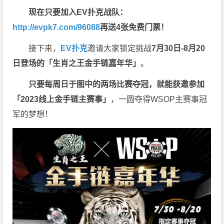
现在只要加入EV扑克战队：
http://evpk7.com/96088
再送4张免费门票！
接下来，
EV扑克
邀请大家锁定挑战
7月30日-8月20
日登场的「生肖之王金手链嘉年华」
。
只要每周日于图中的两场比赛夺冠，就能获邀参加
「2023线上金手链主赛事」
，一圆夺得WSOP主赛事冠
军的梦想！