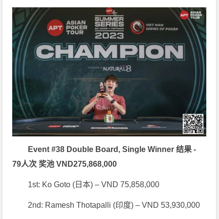
Event #38 Double Board, Single Winner 结果 -
79人次 奖池 VND275,868,000
1st: Ko Goto (日本) – VND 75,858,000
2nd: Ramesh Thotapalli (印度) – VND 53,930,000