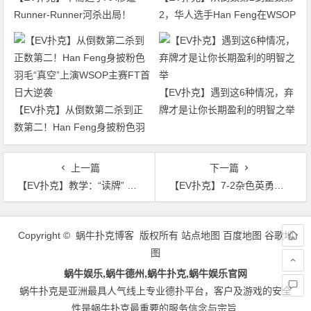
Runner-Runner河杀出局！
2，华人选手Han Feng在WSOP
WSOP主赛迎来最终对决
主赛FT逆袭成功
【EV扑克】遇到这6种情况，弃
【EV扑克】从倒数第二杀到正
牌才是让你长期盈利的明智之举
数第二！Han Feng身披粉色羽
毛“真空”上演WSOP主赛FT首日
大逆袭
上一篇
下一篇
【EV扑克】教学：“读牌” 没那么神，重点是要充分利用你获取到的信息
【EV扑克】7-2杂色英勇跟注，扑克秀新人击溃顶级职牌
文
章
Copyright © 蜗牛扑克博客 版权所有
站点地图
百度地图
谷歌地
导
图
航
蜗牛娱乐,蜗牛德州,蜗牛扑克,蜗牛娱乐官网
蜗牛扑克是亚洲最具人气线上专业德扑平台，客户及游戏的安全
性是蜗牛扑克最重要的服务信念与宗旨.