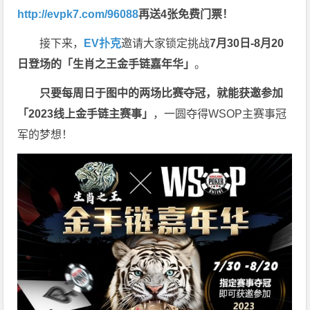
http://evpk7.com/96088
再送4张免费门票！
接下来，
EV扑克
邀请大家锁定挑战
7月30日-8月20
日登场的「生肖之王金手链嘉年华」
。
只要每周日于图中的两场比赛夺冠，就能获邀参加
「2023线上金手链主赛事」
，一圆夺得WSOP主赛事冠
军的梦想！