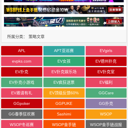
所属分类：
策略文章
APL
APT亚巡赛
EVgirls
evpks.com
EV女孩
EV德州扑克
EV扑克
EV扑克娱乐场
EV扑克室
EV扑克小游戏
EV疯狂送票
EV福利
EV邀请有礼
EV顶级反馈60%
GGCare
GGpoker
GGPUKE
GG扑克
GG春季狂欢赛
Sashimi
WSOP
WSOP冬巡赛
WSOP金手链
WSOP金手链战报