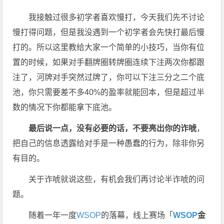
我接触过很多初学者喜欢慢打，今天我们先不讨论
慢打得问题，但是我没遇到一个初学者会先快打最后慢
打的。所以这里教给大家一个简单的小技巧，当你有位
置的时候，如果对手翻牌圈转牌圈连续下注两次你都跟
注了，河牌对手突然过牌了，你可以下注三分之二个底
池，你只需要差不多40%的盈率就能回本，但是超过半
数的情况下你都能拿下底池。
最后说一点，没有必要的话，不要亮出你的诈唬
，
把自己的信息透露给对手是一种愚蠢的行为，除非你另
有目的。
关于诈唬就说这些，有机会我们再讨论半诈唬的问
题。
随着一年一度
WSOP
的落幕，线上赛场「
WSOP
金