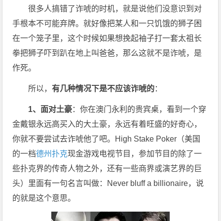
很多人搞错了诈唬的时机，就是说他们没意识到对
手根本不可能弃牌。就好像把某人和一只饥饿的狮子困
在一个笼子里，这个时候如果想挽起袖子打一套太祖长
拳把狮子吓到趴在地上叫爸爸，那么这就不是诈唬，是
作死。
所以，
有几种情况下是不应该诈唬的
：
1、面对土豪
：你在澳门永利的贵宾桌，看到一个穿
金戴银永远高买入的大土豪，永远有着旺盛的好奇心，
你就不要尝试去诈唬他了吧。High Stake Poker（美国
的一档
德州扑克
现金游戏电视节目，参加节目的除了一
些扑克界的传奇人物之外，还有一些商界或演艺界的巨
头）里面有一句名言叫做：Never bluff a billionaire，说
的就是这个意思。