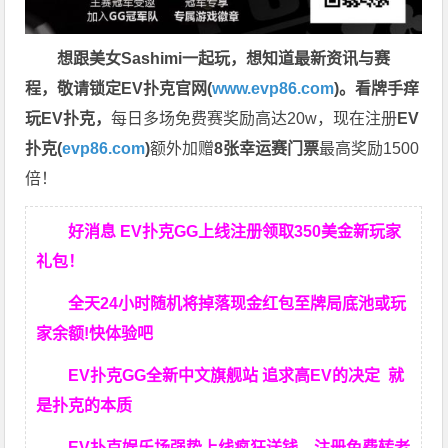
想跟美女Sashimi一起玩，
想知道最新资讯与赛
程，
敬请锁定EV扑克官网(
www.evp86.com
)。
看牌手痒
玩EV扑克，
每日多场免费赛奖励高达20w，现在注册
EV
扑克(
evp86.com
)
额外加赠
8张幸运赛门票
最高奖励1500
倍！
好消息 EV扑克GG上线注册领取350美金新玩家
礼包！
全天24小时随机将掉落现金红包至牌局底池或玩
家余额!快体验吧
EV扑克GG
全新中文旗舰站
追求高EV
的决定
就
是扑克的本质
EV扑克娱乐场强势上线疯狂送钱，注册免费转老