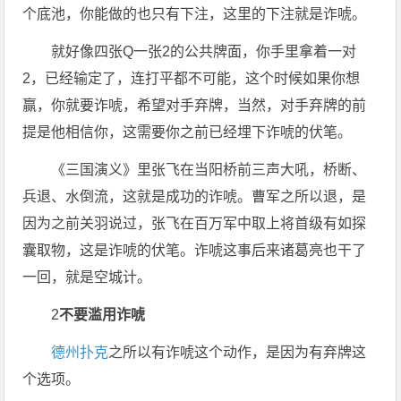
个底池，你能做的也只有下注，这里的下注就是诈唬。
就好像四张Q一张2的公共牌面，你手里拿着一对
2，已经输定了，连打平都不可能，这个时候如果你想
赢，你就要诈唬，希望对手弃牌，当然，对手弃牌的前
提是他相信你，这需要你之前已经埋下诈唬的伏笔。
《三国演义》里张飞在当阳桥前三声大吼，桥断、
兵退、水倒流，这就是成功的诈唬。曹军之所以退，是
因为之前关羽说过，张飞在百万军中取上将首级有如探
囊取物，这是诈唬的伏笔。诈唬这事后来诸葛亮也干了
一回，就是空城计。
2
不要滥用诈唬
德州扑克
之所以有诈唬这个动作，是因为有弃牌这
个选项。