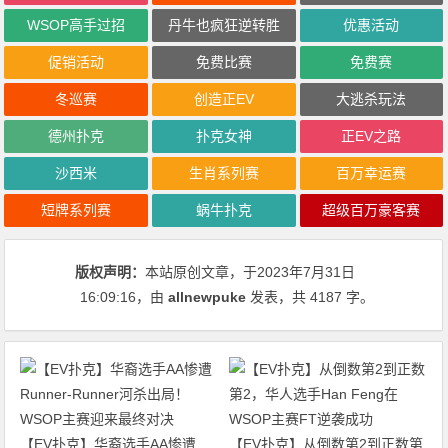
WSOP高手过招
丹牛也疯狂逆转胜
优惠活动
促销活动
免费比赛
免费赛
冬巡赛
创造正EV
大逃杀玩法
德州扑克
扑克女神
正EV之路
沙西米
生肖系列赛
百万幸运赛
短牌系列赛
蜗牛扑克
超级百万豪客赛
版权声明：
本站原创文章，于2023年7月31日
16:09:16
，由
allnewpuke
发表，共 4187 字。
【EV扑克】华裔选手AA惨遭
【EV扑克】从倒数第2到正数第