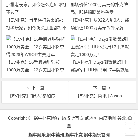
【EV扑克】当年横扫牌桌的那
【EV扑克】从922人到9人：那
批老玩家，如今怎么连鱼都打不
场价值1000万美元的扑克牌
过了
局，即将揭晓最终答案
【EV扑克】16手牌速胜独揽
【EV扑克】Day1倒数第2到主
1000万美金！22岁美国小将夺
赛冠军！HU他只用17手牌就赢
得2026年WSOP主赛冠军
走1000万刀！
上一篇
下一篇
【EV扑克】“野人”参加传奇豪客赛期间被抢！伦敦好危险！
【EV扑克】简讯 | Jason Koon赢得第八个Triton冠军头衔
文
章
Copyright © 蜗牛扑克博客 版权所有
站点地图
百度地图
谷歌地
导
图
航
蜗牛娱乐,蜗牛德州,蜗牛扑克,蜗牛娱乐官网