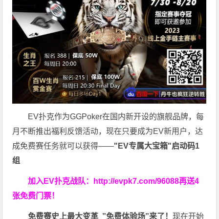
EV扑克作为GGPoker在国内新开设的旗舰品牌，每
月不断推出福利反馈活动，现在只要成为EV新用户，达
成免费赛任务就可以获得——
"EV专属大宝箱"启动码1
组
加入EV扑克战队：
http://evpk7.com/96088
再送4
张免费门票！
免费赛史上最大变革
”免费体验场”来了！
现在开始