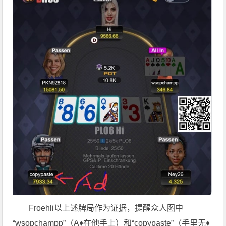
Froehli以上述牌局作为证据，提醒众人图中
“wsopchampp”（A♦在他手上）和“copypaste”（手里无♦