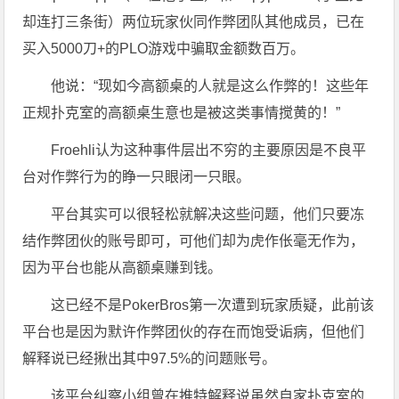
却连打三条街）两位玩家伙同作弊团队其他成员，已在
买入5000刀+的PLO游戏中骗取金额数百万。
他说：“现如今高额桌的人就是这么作弊的！这些年
正规扑克室的高额桌生意也是被这类事情搅黄的！”
Froehli认为这种事件层出不穷的主要原因是不良平
台对作弊行为的睁一只眼闭一只眼。
平台其实可以很轻松就解决这些问题，他们只要冻
结作弊团伙的账号即可，可他们却为虎作伥毫无作为，
因为平台也能从高额桌赚到钱。
这已经不是PokerBros第一次遭到玩家质疑，此前该
平台也是因为默许作弊团伙的存在而饱受诟病，但他们
解释说已经揪出其中97.5%的问题账号。
该平台纠察小组曾在推特解释说虽然自家扑克室的