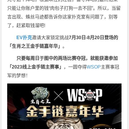
只能让你账户里的钱“肉包子打狗一去不回”。所以，当留
言出现、蛛丝马迹都告诉你这家扑克室有问题了，别等
了，赶紧取钱溜吧!
EV扑克
邀请大家锁定挑战
7月30日-8月20日登场的
「生肖之王金手链嘉年华」
。
只要每周日于图中的两场比赛夺冠，就能获邀参加
「2023线上金手链主赛事」
，一圆夺得
WSOP
主赛事冠
军的梦想！