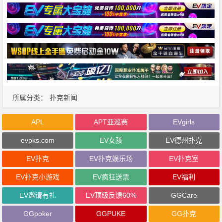
所属分类：
扑克新闻
APL
APT亚巡赛
EVgirls
evpks.com
EV女孩
EV德州扑克
EV扑克
EV扑克娱乐场
EV扑克室
EV扑克小游戏
EV疯狂送票
EV福利
EV邀请有礼
EV顶级反馈60%
GGCare
GGpoker
GGPUKE
GG扑克