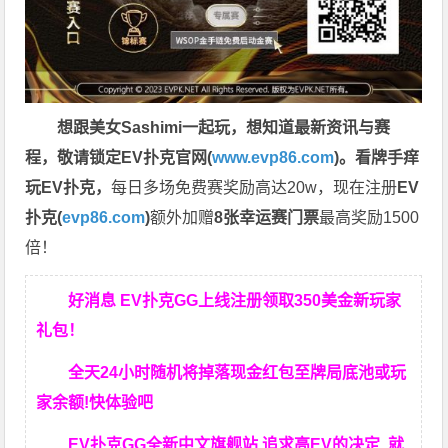
想跟美女Sashimi一起玩，
想知道最新资讯与赛
程，
敬请锁定EV扑克官网(
www.evp86.com
)。
看牌手痒
玩EV扑克，
每日多场免费赛奖励高达20w，现在注册
EV
扑克(
evp86.com
)
额外加赠
8张幸运赛门票
最高奖励1500
倍！
好消息 EV扑克GG上线注册领取350美金新玩家
礼包！
全天24小时随机将掉落现金红包至牌局底池或玩
家余额!快体验吧
EV扑克GG
全新中文旗舰站
追求高EV
的决定
就