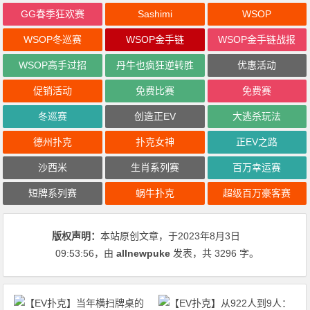
GG春季狂欢赛
Sashimi
WSOP
WSOP冬巡赛
WSOP金手链
WSOP金手链战报
WSOP高手过招
丹牛也疯狂逆转胜
优惠活动
促销活动
免费比赛
免费赛
冬巡赛
创造正EV
大逃杀玩法
德州扑克
扑克女神
正EV之路
沙西米
生肖系列赛
百万幸运赛
短牌系列赛
蜗牛扑克
超级百万豪客赛
版权声明：
本站原创文章，于2023年8月3日
09:53:56
，由
allnewpuke
发表，共 3296 字。