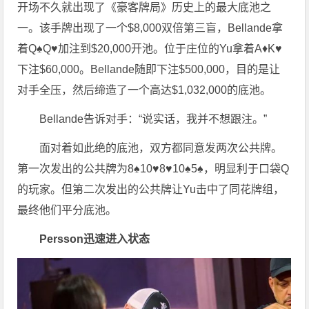
开场不久就出现了《豪客牌局》历史上的最大底池之
一。该手牌出现了一个$8,000双倍第三盲，Bellande拿
着Q♠Q♥加注到$20,000开池。位于庄位的Yu拿着A♦K♥
下注$60,000。Bellande随即下注$500,000，目的是让
对手全压，然后缔造了一个高达$1,032,000的底池。
Bellande告诉对手：“说实话，我并不想跟注。”
面对着如此绝的底池，双方都同意发两次公共牌。
第一次发出的公共牌为8♠10♥8♥10♠5♠，明显利于口袋Q
的玩家。但第二次发出的公共牌让Yu击中了同花牌组，
最终他们平分底池。
Persson迅速进入状态