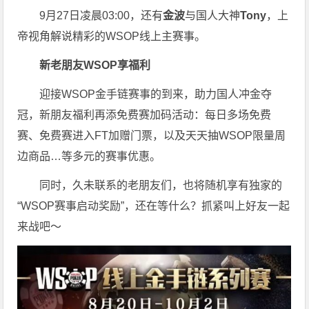
9月27日凌晨03:00，还有
金波
与国人大神
Tony
，上
帝视角解说精彩的WSOP线上主赛事。
新老朋友WSOP享福利
迎接WSOP金手链赛事的到来，助力国人冲金夺
冠，新朋友福利再添免费赛加码活动：每日多场免费
赛、免费赛进入FT加赠门票，以及天天抽WSOP限量周
边商品…等多元的赛事优惠。
同时，久未联系的老朋友们，也将随机享有独家的
“WSOP赛事启动奖励”，还在等什么？抓紧叫上好友一起
来战吧～