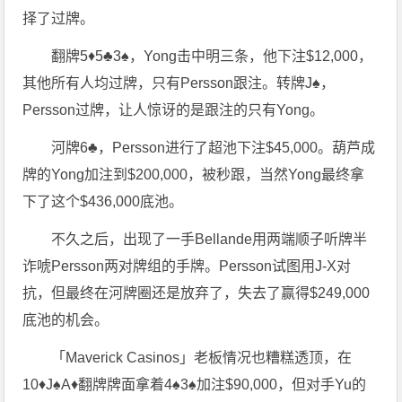
择了过牌。
翻牌5♦5♣3♠，Yong击中明三条，他下注$12,000，
其他所有人均过牌，只有Persson跟注。转牌J♠，
Persson过牌，让人惊讶的是跟注的只有Yong。
河牌6♣，Persson进行了超池下注$45,000。葫芦成
牌的Yong加注到$200,000，被秒跟，当然Yong最终拿
下了这个$436,000底池。
不久之后，出现了一手Bellande用两端顺子听牌半
诈唬Persson两对牌组的手牌。Persson试图用J-X对
抗，但最终在河牌圈还是放弃了，失去了赢得$249,000
底池的机会。
「Maverick Casinos」老板情况也糟糕透顶，在
10♦J♠A♦翻牌牌面拿着4♠3♠加注$90,000，但对手Yu的