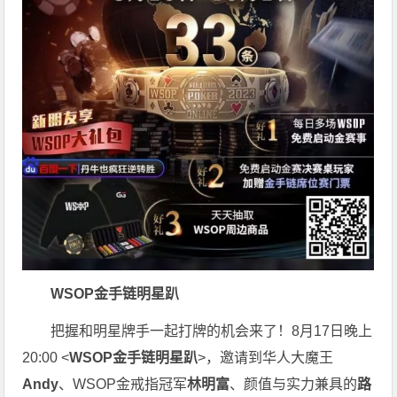
WSOP金手链明星趴
把握和明星牌手一起打牌的机会来了！8月17日晚上
20:00 <
WSOP金手链明星趴
>，邀请到华人大魔王
Andy
、WSOP金戒指冠军
林明富
、颜值与实力兼具的
路