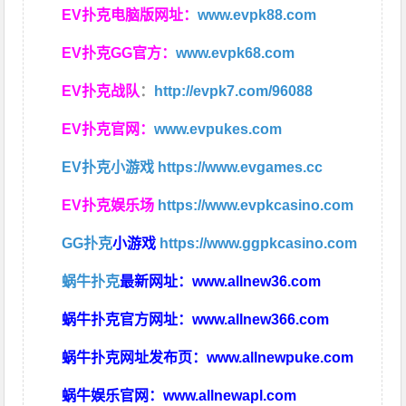
EV扑克电脑版网址：
www.evpk88.com
EV扑克GG官方：
www.evpk68.com
EV扑克战队
：
http://evpk7.com/96088
EV扑克官网：
www.evpukes.com
EV扑克小游戏
https://www.evgames.cc
EV扑克娱乐场
https://www.evpkcasino.com
GG扑克
小游戏
https://www.ggpkcasino.com
蜗牛扑克
最新网址：
www.allnew36.com
蜗牛扑克官方网址：
www.allnew366.com
蜗牛扑克网址发布页：
www.allnewpuke.com
蜗牛娱乐官网：
www.allnewapl.com