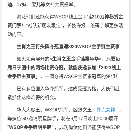
迪
、
17妹
、
宝儿
等女神共襄盛举。
淘汰他们还能获得WSOP线上金手链
210刀神秘赏金
赛门票
！"战队新朋友限定"，长按海报二维码了解更多活
动内容。
生肖之王打头阵
夺冠直通8/20
WSOP金手链主赛事
如火如荼展开的<
生肖之王金手链嘉年华
>，
只要每
周日于图中的两场比赛夺冠，就能获邀参加「2023线上
金手链主赛事」
，一圆夺得WSOP主赛事冠军的梦想！
已有多位国人争夺冠军，达成受邀资格，大伙们赶
紧抓住这样难得的机会。
华人大魔王、WSOP冠军、凶狠女王、
扑克女神
......
等多位GG邀请明星牌手，将在8月17日晚上20:00展开
"
WSOP金手链明星趴
" ，成功淘汰他们还能获得WSOP