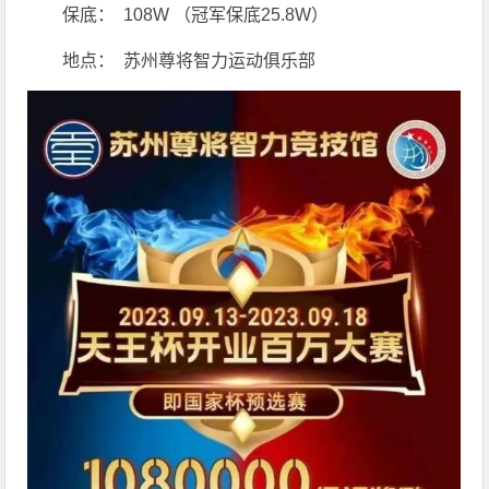
保底： 108W （冠军保底25.8W）
地点： 苏州尊将智力运动俱乐部