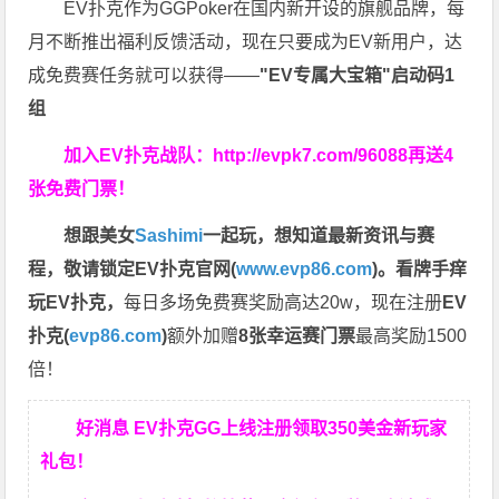
EV扑克作为GGPoker在国内新开设的旗舰品牌，每
月不断推出福利反馈活动，现在只要成为EV新用户，达
成免费赛任务就可以获得——
"EV专属大宝箱"启动码1
组
加入EV扑克战队：
http://evpk7.com/96088
再送4
张免费门票！
想跟美女
Sashimi
一起玩，
想知道最新资讯与赛
程，
敬请锁定EV扑克官网(
www.evp86.com
)。
看牌手痒
玩EV扑克，
每日多场免费赛奖励高达20w，现在注册
EV
扑克(
evp86.com
)
额外加赠
8张幸运赛门票
最高奖励1500
倍！
好消息 EV扑克GG上线注册领取350美金新玩家
礼包！