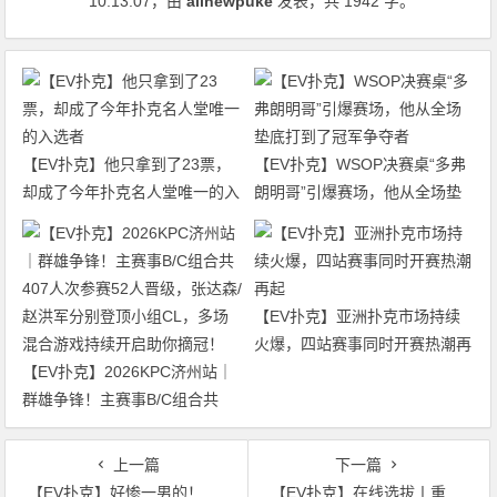
10:13:07
，由
allnewpuke
发表，共 1942 字。
【EV扑克】他只拿到了23票，
【EV扑克】WSOP决赛桌“多弗
却成了今年扑克名人堂唯一的入
朗明哥”引爆赛场，他从全场垫
选者
底打到了冠军争夺者
【EV扑克】亚洲扑克市场持续
火爆，四站赛事同时开赛热潮再
【EV扑克】2026KPC济州站｜
起
群雄争锋！主赛事B/C组合共
407人次参赛52人晋级，张达森/
赵洪军分别登顶小组CL，多场
上一篇
下一篇
混合游戏持续开启助你摘冠！
【EV扑克】好惨一男的！他在一众网友见证下亏掉了5835万！
【EV扑克】在线选拔丨重头戏来了！2023TJPK®征战首尔冲锋赛将于9月16日至17日重磅开启！