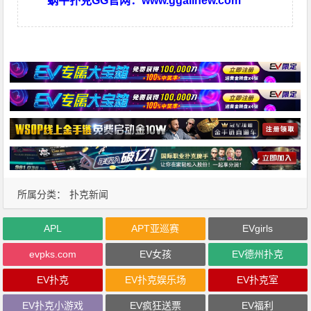
蜗牛扑克GG官网：
www.ggallnew.com
所属分类：
扑克新闻
APL
APT亚巡赛
EVgirls
evpks.com
EV女孩
EV德州扑克
EV扑克
EV扑克娱乐场
EV扑克室
EV扑克小游戏
EV疯狂送票
EV福利