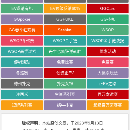
EV邀请有礼
EV顶级反馈60%
GGCare
GGpoker
GGPUKE
GG扑克
GG春季狂欢赛
Sashimi
WSOP
WSOP冬巡赛
WSOP金手链
WSOP金手链战报
WSOP高手过招
丹牛也疯狂逆转胜
优惠活动
促销活动
免费比赛
免费赛
冬巡赛
创造正EV
大逃杀玩法
德州扑克
扑克女神
正EV之路
沙西米
生肖系列赛
百万幸运赛
短牌系列赛
蜗牛扑克
超级百万豪客赛
版权声明：
本站原创文章，于2023年9月13日